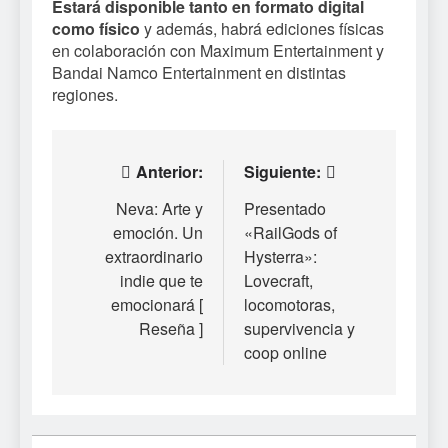
Estará disponible tanto en formato digital
como físico
y además, habrá ediciones físicas
en colaboración con Maximum Entertainment y
Bandai Namco Entertainment en distintas
regiones.
Navegación
Anterior:
Siguiente:
de
Neva: Arte y
Presentado
emoción. Un
«RailGods of
entradas
extraordinario
Hysterra»:
indie que te
Lovecraft,
emocionará [
locomotoras,
Reseña ]
supervivencia y
coop online