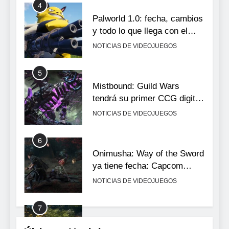
4
Palworld 1.0: fecha, cambios
y todo lo que llega con el
lanzamiento completo
NOTICIAS DE VIDEOJUEGOS
5
Mistbound: Guild Wars
tendrá su primer CCG digital
para PC y móviles
NOTICIAS DE VIDEOJUEGOS
6
Onimusha: Way of the Sword
ya tiene fecha: Capcom
lanza demo gratuita y abre
NOTICIAS DE VIDEOJUEGOS
reservas
7
No Rest for the Wicked