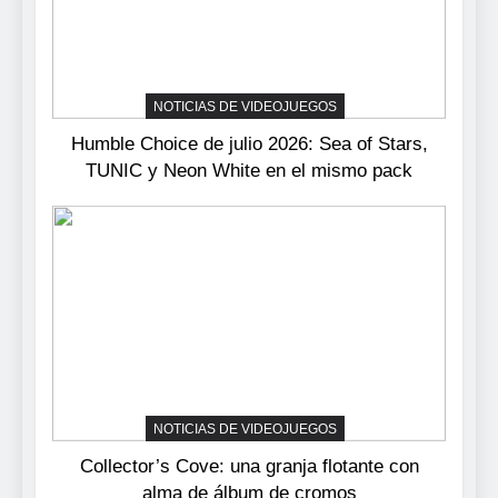
3
Collector’s Cove: una granja
flotante con alma de álbum
NOTICIAS DE VIDEOJUEGOS
de cromos
NOTICIAS DE VIDEOJUEGOS
Humble Choice de julio 2026: Sea of Stars,
TUNIC y Neon White en el mismo pack
4
Palworld 1.0: fecha, cambios
y todo lo que llega con el
lanzamiento completo
NOTICIAS DE VIDEOJUEGOS
5
Mistbound: Guild Wars
tendrá su primer CCG digital
para PC y móviles
NOTICIAS DE VIDEOJUEGOS
NOTICIAS DE VIDEOJUEGOS
Collector’s Cove: una granja flotante con
6
alma de álbum de cromos