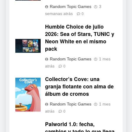
Mistbound: Guild Wars
Random Topic Games
3
tendrá su primer CCG digital
semanas atrás
0
para PC y móviles
NOTICIAS DE VIDEOJUEGOS
Humble Choice de julio
2026: Sea of Stars, TUNIC y
6
Neon White en el mismo
Onimusha: Way of the Sword
pack
ya tiene fecha: Capcom
lanza demo gratuita y abre
NOTICIAS DE VIDEOJUEGOS
Random Topic Games
1 mes
reservas
atrás
0
7
Collector’s Cove: una
No Rest for the Wicked
Collector's
granja flotante con alma de
confirma su versión 1.0 para
Cove
álbum de cromos
octubre en PS5 y PC
NOTICIAS DE VIDEOJUEGOS
Random Topic Games
1 mes
8
atrás
0
Stuntman: Hollywood
Palworld 1.0: fecha,
devuelve el espectáculo de
cambios y todo lo que llega