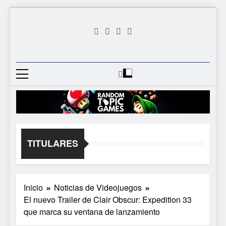
Saltar
al
contenido
Random
Descubre Tu Siguiente
Topic
Videojuego Favorito
Games
TITULARES
Inicio
Noticias de Videojuegos
El nuevo Trailer de Clair Obscur: Expedition 33
que marca su ventana de lanzamiento