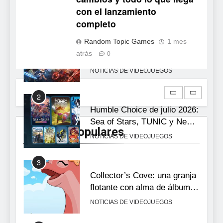
la conducción acrobática a
NOTICIAS DE VIDEOJUEGOS
con el lanzamiento
PS5, Xbox Series X|S y PC
completo
1
Random Topic Games
1 mes
Ragnarok Origin: Classic ya
atrás
0
está disponible, y es el único
RO F2P-friendly de la saga
NOTICIAS DE VIDEOJUEGOS
2
Humble Choice de julio 2026:
Sea of Stars, TUNIC y Neon
Noticias Populares
White en el mismo pack
NOTICIAS DE VIDEOJUEGOS
3
Collector’s Cove: una granja
flotante con alma de álbum
de cromos
NOTICIAS DE VIDEOJUEGOS