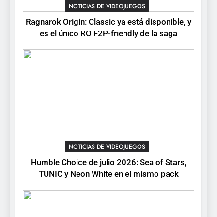
Ragnarok Origin: Classic ya
NOTICIAS DE VIDEOJUEGOS
está disponible, y es el único
Ragnarok Origin: Classic ya está disponible, y
RO F2P-friendly de la saga
NOTICIAS DE VIDEOJUEGOS
es el único RO F2P-friendly de la saga
2
Humble Choice de julio
2026: Sea of Stars, TUNIC y
Neon White en el mismo
NOTICIAS DE VIDEOJUEGOS
pack
3
Collector’s Cove: una granja
flotante con alma de álbum
NOTICIAS DE VIDEOJUEGOS
de cromos
NOTICIAS DE VIDEOJUEGOS
Humble Choice de julio 2026: Sea of Stars,
TUNIC y Neon White en el mismo pack
4
Palworld 1.0: fecha,
cambios y todo lo que llega