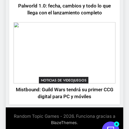
8
Palworld 1.0: fecha, cambios y todo lo que
Stuntman: Hollywood
llega con el lanzamiento completo
devuelve el espectáculo de
la conducción acrobática a
NOTICIAS DE VIDEOJUEGOS
PS5, Xbox Series X|S y PC
NOTICIAS DE VIDEOJUEGOS
Mistbound: Guild Wars tendrá su primer CCG
digital para PC y móviles
Random Topic Games - 2026. Funciona gracias a
.
BlazeThemes