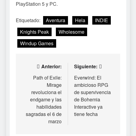
PlayStation 5 y PC.
Etiquetado:
Aventura
Hela
INDIE
Knights Peak
Wholesome
Windup Games
Navegación
Anterior:
Siguiente:
de
Path of Exile:
Everwind: El
Mirage
ambicioso RPG
entradas
revoluciona el
de supervivencia
endgame y las
de Bohemia
habilidades
Interactive ya
sagradas el 6 de
tiene fecha
marzo