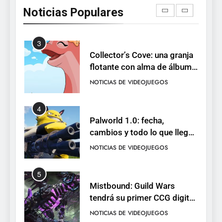
2026: Sea of Stars, TUNIC y
Noticias Populares
Neon White en el mismo
NOTICIAS DE VIDEOJUEGOS
pack
3
Collector’s Cove: una granja
flotante con alma de álbum
de cromos
NOTICIAS DE VIDEOJUEGOS
4
Palworld 1.0: fecha,
cambios y todo lo que llega
con el lanzamiento
NOTICIAS DE VIDEOJUEGOS
completo
5
Mistbound: Guild Wars
tendrá su primer CCG digital
para PC y móviles
NOTICIAS DE VIDEOJUEGOS