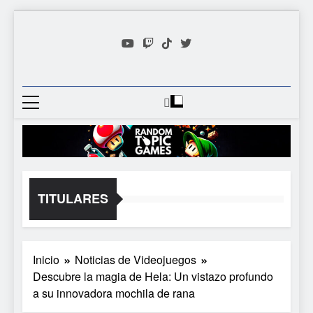
Saltar
al
contenido
Random
Descubre Tu Siguiente
Topic
Videojuego Favorito
Games
TITULARES
Inicio
Noticias de Videojuegos
Descubre la magia de Hela: Un vistazo profundo
a su innovadora mochila de rana