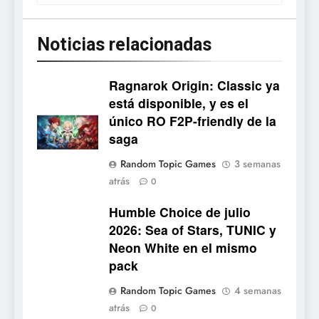
Noticias relacionadas
Ragnarok Origin: Classic ya
está disponible, y es el
único RO F2P-friendly de la
5
saga
Mistbound: Guild Wars
Random Topic Games
3 semanas
tendrá su primer CCG digital
atrás
0
para PC y móviles
NOTICIAS DE VIDEOJUEGOS
Humble Choice de julio
2026: Sea of Stars, TUNIC y
6
Neon White en el mismo
Onimusha: Way of the Sword
pack
ya tiene fecha: Capcom
lanza demo gratuita y abre
NOTICIAS DE VIDEOJUEGOS
Random Topic Games
4 semanas
reservas
atrás
0