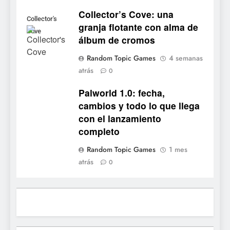
7
Collector’s Cove: una
No Rest for the Wicked
Collector's
granja flotante con alma de
confirma su versión 1.0 para
Cove
álbum de cromos
octubre en PS5 y PC
NOTICIAS DE VIDEOJUEGOS
Random Topic Games
4 semanas
atrás
8
0
Stuntman: Hollywood
Palworld 1.0: fecha,
devuelve el espectáculo de
cambios y todo lo que llega
la conducción acrobática a
NOTICIAS DE VIDEOJUEGOS
con el lanzamiento
PS5, Xbox Series X|S y PC
completo
1
Random Topic Games
1 mes
Ragnarok Origin: Classic ya
atrás
0
está disponible, y es el único
RO F2P-friendly de la saga
NOTICIAS DE VIDEOJUEGOS
2
Humble Choice de julio