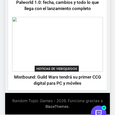
Palworld 1.0: fecha, cambios y todo lo que
Stuntman: Hollywood
llega con el lanzamiento completo
devuelve el espectáculo de
la conducción acrobática a
NOTICIAS DE VIDEOJUEGOS
PS5, Xbox Series X|S y PC
NOTICIAS DE VIDEOJUEGOS
Mistbound: Guild Wars tendrá su primer CCG
digital para PC y móviles
Random Topic Games - 2026. Funciona gracias a
.
BlazeThemes