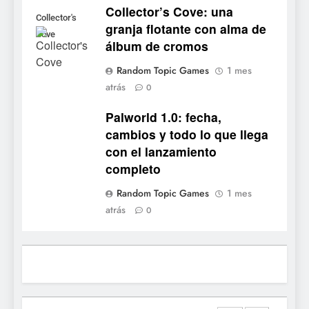
Collector’s Cove: una
No Rest for the Wicked
Collector's
granja flotante con alma de
confirma su versión 1.0 para
Cove
álbum de cromos
octubre en PS5 y PC
NOTICIAS DE VIDEOJUEGOS
Random Topic Games
1 mes
atrás
8
0
Stuntman: Hollywood
Palworld 1.0: fecha,
devuelve el espectáculo de
cambios y todo lo que llega
la conducción acrobática a
NOTICIAS DE VIDEOJUEGOS
con el lanzamiento
PS5, Xbox Series X|S y PC
completo
1
Random Topic Games
1 mes
Ragnarok Origin: Classic ya
atrás
0
está disponible, y es el único
RO F2P-friendly de la saga
NOTICIAS DE VIDEOJUEGOS
2
Humble Choice de julio
2026: Sea of Stars, TUNIC y