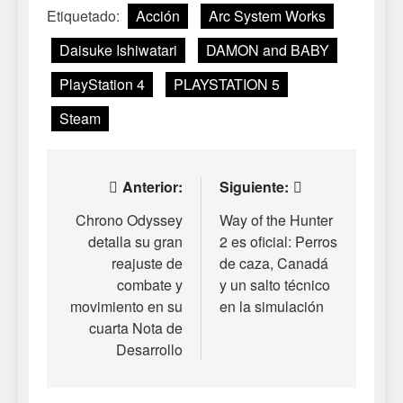
Etiquetado:
Acción
Arc System Works
Daisuke Ishiwatari
DAMON and BABY
PlayStation 4
PLAYSTATION 5
Steam
Navegación
Anterior:
Siguiente:
de
Chrono Odyssey
Way of the Hunter
detalla su gran
2 es oficial: Perros
entradas
reajuste de
de caza, Canadá
combate y
y un salto técnico
movimiento en su
en la simulación
cuarta Nota de
Desarrollo