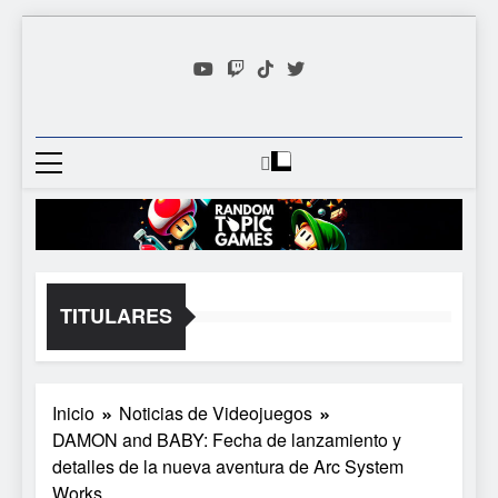
Saltar
al
contenido
Random
Descubre Tu Siguiente
Topic
Videojuego Favorito
Games
TITULARES
Inicio
Noticias de Videojuegos
DAMON and BABY: Fecha de lanzamiento y
detalles de la nueva aventura de Arc System
Works