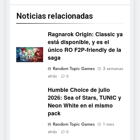
Noticias relacionadas
Ragnarok Origin: Classic ya
está disponible, y es el
único RO F2P-friendly de la
5
saga
Mistbound: Guild Wars
Random Topic Games
3 semanas
tendrá su primer CCG digital
atrás
0
para PC y móviles
NOTICIAS DE VIDEOJUEGOS
Humble Choice de julio
2026: Sea of Stars, TUNIC y
6
Neon White en el mismo
Onimusha: Way of the Sword
pack
ya tiene fecha: Capcom
lanza demo gratuita y abre
NOTICIAS DE VIDEOJUEGOS
Random Topic Games
1 mes
reservas
atrás
0
7