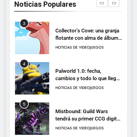
Noticias Populares
Neon White en el mismo
NOTICIAS DE VIDEOJUEGOS
pack
3
Collector’s Cove: una granja
flotante con alma de álbum
de cromos
NOTICIAS DE VIDEOJUEGOS
4
Palworld 1.0: fecha,
cambios y todo lo que llega
con el lanzamiento
NOTICIAS DE VIDEOJUEGOS
completo
5
Mistbound: Guild Wars
tendrá su primer CCG digital
para PC y móviles
NOTICIAS DE VIDEOJUEGOS