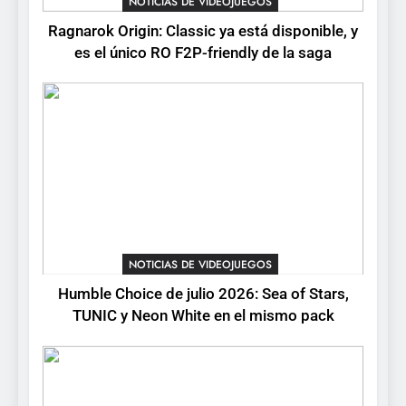
NOTICIAS DE VIDEOJUEGOS
está disponible, y es el único
Ragnarok Origin: Classic ya está disponible, y
RO F2P-friendly de la saga
NOTICIAS DE VIDEOJUEGOS
es el único RO F2P-friendly de la saga
2
Humble Choice de julio
2026: Sea of Stars, TUNIC y
Neon White en el mismo
NOTICIAS DE VIDEOJUEGOS
pack
3
Collector’s Cove: una granja
flotante con alma de álbum
NOTICIAS DE VIDEOJUEGOS
de cromos
NOTICIAS DE VIDEOJUEGOS
Humble Choice de julio 2026: Sea of Stars,
TUNIC y Neon White en el mismo pack
4
Palworld 1.0: fecha,
cambios y todo lo que llega
con el lanzamiento
NOTICIAS DE VIDEOJUEGOS