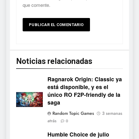
que comente.
Noticias relacionadas
Ragnarok Origin: Classic ya
está disponible, y es el
único RO F2P-friendly de la
5
saga
Mistbound: Guild Wars
Random Topic Games
3 semanas
tendrá su primer CCG digital
atrás
0
para PC y móviles
NOTICIAS DE VIDEOJUEGOS
Humble Choice de julio