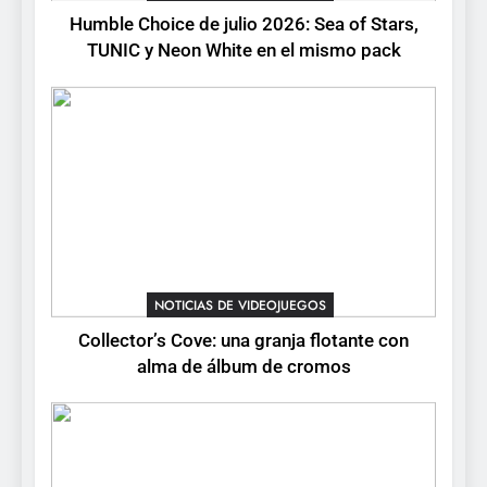
de cromos
NOTICIAS DE VIDEOJUEGOS
Humble Choice de julio 2026: Sea of Stars,
TUNIC y Neon White en el mismo pack
4
Palworld 1.0: fecha,
cambios y todo lo que llega
con el lanzamiento
NOTICIAS DE VIDEOJUEGOS
completo
5
Mistbound: Guild Wars
tendrá su primer CCG digital
para PC y móviles
NOTICIAS DE VIDEOJUEGOS
NOTICIAS DE VIDEOJUEGOS
Collector’s Cove: una granja flotante con
6
alma de álbum de cromos
Onimusha: Way of the Sword
ya tiene fecha: Capcom
lanza demo gratuita y abre
NOTICIAS DE VIDEOJUEGOS
reservas