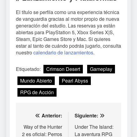
El título se perfila como una experiencia técnica
de vanguardia gracias al motor propio de nueva
generación del estudio. Las reservas ya están
abiertas para PlayStation 5, Xbox Series X|S,
Steam, Epic Games Store y Mac. Si quieres
estar al tanto de cuándo podrás jugarlo, consulta
nuestro
calendario de lanzamientos
.
Etiquetado:
Crimson Desert
Gameplay
Mundo Abierto
Pearl Abyss
RPG de Acción
Navegación
Anterior:
Siguiente:
de
Way of the Hunter
Under The Island:
2 es oficial: Perros
La aventura RPG