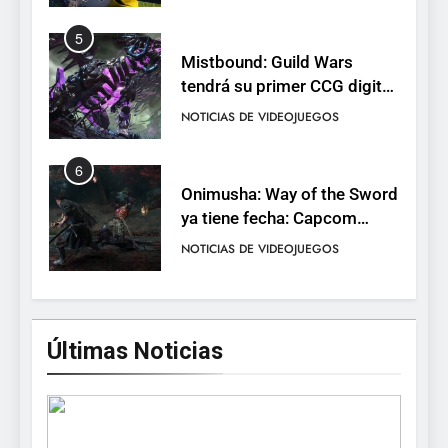
completo
5
Mistbound: Guild Wars
tendrá su primer CCG digital
para PC y móviles
NOTICIAS DE VIDEOJUEGOS
6
Onimusha: Way of the Sword
ya tiene fecha: Capcom
lanza demo gratuita y abre
NOTICIAS DE VIDEOJUEGOS
reservas
7
No Rest for the Wicked
Últimas Noticias
confirma su versión 1.0 para
octubre en PS5 y PC
NOTICIAS DE VIDEOJUEGOS
8