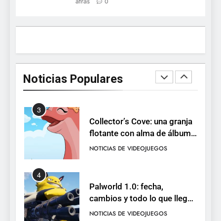
atrás
0
está disponible, y es el único
RO F2P-friendly de la saga
NOTICIAS DE VIDEOJUEGOS
2
Humble Choice de julio
2026: Sea of Stars, TUNIC y
Noticias Populares
Neon White en el mismo
NOTICIAS DE VIDEOJUEGOS
pack
3
Collector’s Cove: una granja
flotante con alma de álbum
de cromos
NOTICIAS DE VIDEOJUEGOS
4
Palworld 1.0: fecha,
cambios y todo lo que llega
con el lanzamiento
NOTICIAS DE VIDEOJUEGOS