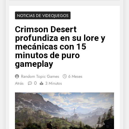
NOTICIAS DE VIDEOJUEGOS
Crimson Desert
profundiza en su lore y
mecánicas con 15
minutos de puro
gameplay
Random Topic Games
6 Meses
0
Atrás
3 Minutos