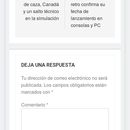
entradas
de caza, Canadá
retro confirma su
y un salto técnico
fecha de
en la simulación
lanzamiento en
consolas y PC
DEJA UNA RESPUESTA
Tu dirección de correo electrónico no será
publicada.
Los campos obligatorios están
marcados con
*
Comentario
*