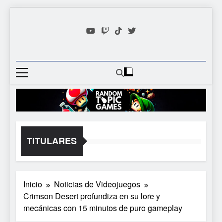
Saltar
al
contenido
Random
Descubre Tu Siguiente
Topic
Videojuego Favorito
Games
TITULARES
Inicio
Noticias de Videojuegos
Crimson Desert profundiza en su lore y
mecánicas con 15 minutos de puro gameplay