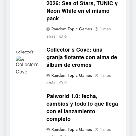
2026: Sea of Stars, TUNIC y
6
Neon White en el mismo
Onimusha: Way of the Sword
pack
ya tiene fecha: Capcom
lanza demo gratuita y abre
NOTICIAS DE VIDEOJUEGOS
Random Topic Games
1 mes
reservas
atrás
0
7
Collector’s Cove: una
No Rest for the Wicked
Collector's
granja flotante con alma de
confirma su versión 1.0 para
Cove
álbum de cromos
octubre en PS5 y PC
NOTICIAS DE VIDEOJUEGOS
Random Topic Games
1 mes
atrás
8
0
Stuntman: Hollywood
Palworld 1.0: fecha,
devuelve el espectáculo de
cambios y todo lo que llega
la conducción acrobática a
NOTICIAS DE VIDEOJUEGOS
con el lanzamiento
PS5, Xbox Series X|S y PC
completo
1
Random Topic Games
1 mes
Ragnarok Origin: Classic ya