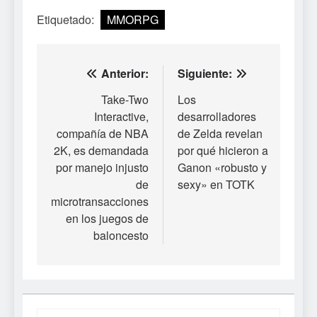
Etiquetado:
MMORPG
Navegación
Anterior:
Siguiente:
de
Take-Two
Los
Interactive,
desarrolladores
entradas
compañía de NBA
de Zelda revelan
2K, es demandada
por qué hicieron a
por manejo injusto
Ganon «robusto y
de
sexy» en TOTK
microtransacciones
en los juegos de
baloncesto