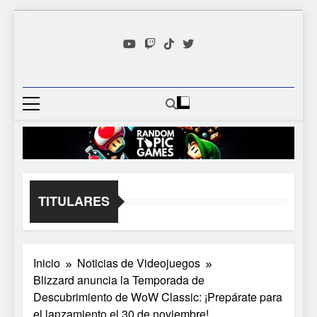
Saltar
al
contenido
Random
Descubre Tu Siguiente
Topic
Videojuego Favorito
Games
TITULARES
Inicio
Noticias de Videojuegos
Blizzard anuncia la Temporada de
Descubrimiento de WoW Classic: ¡Prepárate para
el lanzamiento el 30 de noviembre!