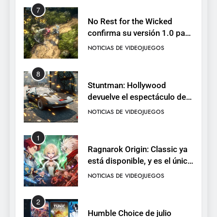
7
No Rest for the Wicked
confirma su versión 1.0 para
octubre en PS5 y PC
NOTICIAS DE VIDEOJUEGOS
8
Stuntman: Hollywood
devuelve el espectáculo de
la conducción acrobática a
NOTICIAS DE VIDEOJUEGOS
PS5, Xbox Series X|S y PC
1
Ragnarok Origin: Classic ya
está disponible, y es el único
RO F2P-friendly de la saga
NOTICIAS DE VIDEOJUEGOS
2
Humble Choice de julio