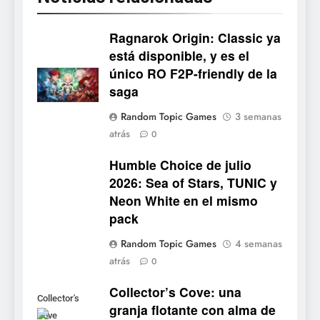
Stuntman: Hollywood
devuelve el espectáculo de
Ragnarok Origin: Classic ya
la conducción acrobática a
NOTICIAS DE VIDEOJUEGOS
está disponible, y es el
PS5, Xbox Series X|S y PC
único RO F2P-friendly de la
1
saga
Ragnarok Origin: Classic ya
Random Topic Games
3 semanas
está disponible, y es el único
atrás
0
RO F2P-friendly de la saga
NOTICIAS DE VIDEOJUEGOS
Humble Choice de julio
2026: Sea of Stars, TUNIC y
2
Neon White en el mismo
Humble Choice de julio
pack
2026: Sea of Stars, TUNIC y
Neon White en el mismo
NOTICIAS DE VIDEOJUEGOS
Random Topic Games
4 semanas
pack
atrás
0
3
Collector’s Cove: una
Collector’s Cove: una granja
Collector's
granja flotante con alma de
flotante con alma de álbum
Cove