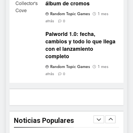
álbum de cromos
de cromos
NOTICIAS DE VIDEOJUEGOS
Random Topic Games
1 mes
atrás
4
0
Palworld 1.0: fecha,
Palworld 1.0: fecha,
cambios y todo lo que llega
cambios y todo lo que llega
con el lanzamiento
NOTICIAS DE VIDEOJUEGOS
con el lanzamiento
completo
completo
5
Random Topic Games
1 mes
Mistbound: Guild Wars
atrás
0
tendrá su primer CCG digital
para PC y móviles
NOTICIAS DE VIDEOJUEGOS
6
Onimusha: Way of the Sword
ya tiene fecha: Capcom
Noticias Populares
lanza demo gratuita y abre
NOTICIAS DE VIDEOJUEGOS
reservas