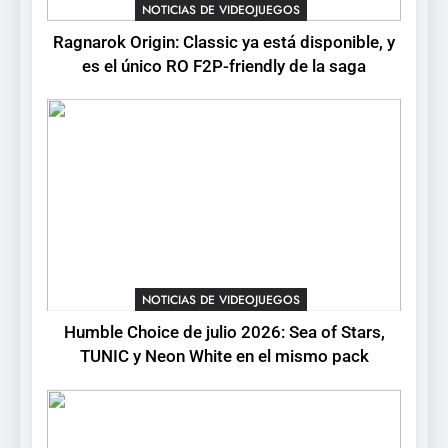
Ragnarok Origin: Classic ya
NOTICIAS DE VIDEOJUEGOS
está disponible, y es el único
Ragnarok Origin: Classic ya está disponible, y
RO F2P-friendly de la saga
NOTICIAS DE VIDEOJUEGOS
es el único RO F2P-friendly de la saga
2
Humble Choice de julio
2026: Sea of Stars, TUNIC y
Neon White en el mismo
NOTICIAS DE VIDEOJUEGOS
pack
3
Collector’s Cove: una granja
flotante con alma de álbum
NOTICIAS DE VIDEOJUEGOS
de cromos
NOTICIAS DE VIDEOJUEGOS
Humble Choice de julio 2026: Sea of Stars,
TUNIC y Neon White en el mismo pack
4
Palworld 1.0: fecha,
cambios y todo lo que llega