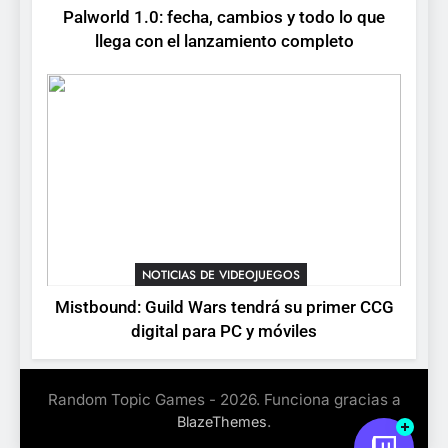
8
Palworld 1.0: fecha, cambios y todo lo que
Stuntman: Hollywood
llega con el lanzamiento completo
devuelve el espectáculo de
la conducción acrobática a
NOTICIAS DE VIDEOJUEGOS
PS5, Xbox Series X|S y PC
NOTICIAS DE VIDEOJUEGOS
Mistbound: Guild Wars tendrá su primer CCG
digital para PC y móviles
Random Topic Games - 2026. Funciona gracias a
.
BlazeThemes