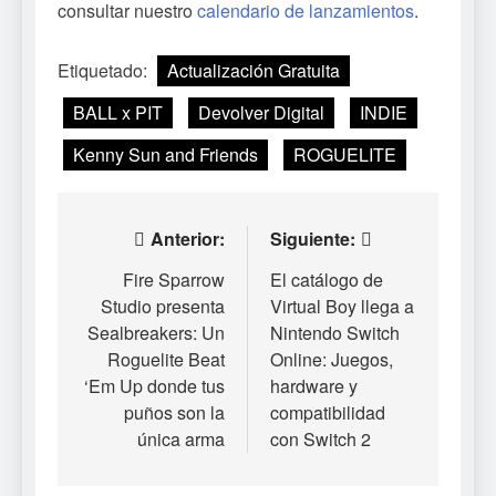
consultar nuestro
calendario de lanzamientos
.
Etiquetado:
Actualización Gratuita
BALL x PIT
Devolver Digital
INDIE
Kenny Sun and Friends
ROGUELITE
Navegación
Anterior:
Siguiente:
de
Fire Sparrow
El catálogo de
Studio presenta
Virtual Boy llega a
entradas
Sealbreakers: Un
Nintendo Switch
Roguelite Beat
Online: Juegos,
‘Em Up donde tus
hardware y
puños son la
compatibilidad
única arma
con Switch 2