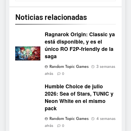
Noticias relacionadas
Ragnarok Origin: Classic ya
está disponible, y es el
único RO F2P-friendly de la
5
saga
Mistbound: Guild Wars
Random Topic Games
3 semanas
tendrá su primer CCG digital
atrás
0
para PC y móviles
NOTICIAS DE VIDEOJUEGOS
Humble Choice de julio
2026: Sea of Stars, TUNIC y
6
Neon White en el mismo
Onimusha: Way of the Sword
pack
ya tiene fecha: Capcom
lanza demo gratuita y abre
NOTICIAS DE VIDEOJUEGOS
Random Topic Games
4 semanas
reservas
atrás
0