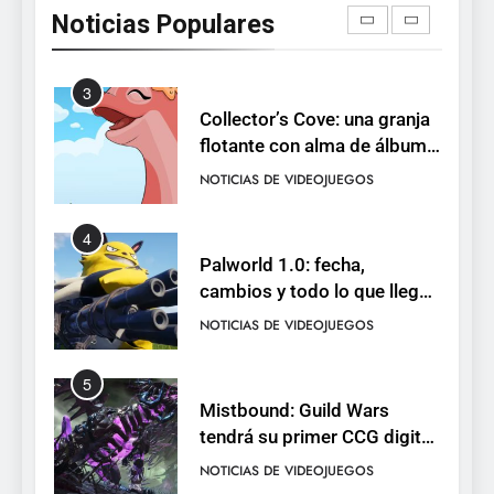
2026: Sea of Stars, TUNIC y
Noticias Populares
Neon White en el mismo
NOTICIAS DE VIDEOJUEGOS
pack
3
Collector’s Cove: una granja
flotante con alma de álbum
de cromos
NOTICIAS DE VIDEOJUEGOS
4
Palworld 1.0: fecha,
cambios y todo lo que llega
con el lanzamiento
NOTICIAS DE VIDEOJUEGOS
completo
5
Mistbound: Guild Wars
tendrá su primer CCG digital
para PC y móviles
NOTICIAS DE VIDEOJUEGOS