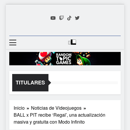
Saltar
al
contenido
Random
Descubre Tu Siguiente
Topic
Videojuego Favorito
Games
TITULARES
Inicio
Noticias de Videojuegos
BALL x PIT recibe ‘Regal’, una actualización
masiva y gratuita con Modo Infinito