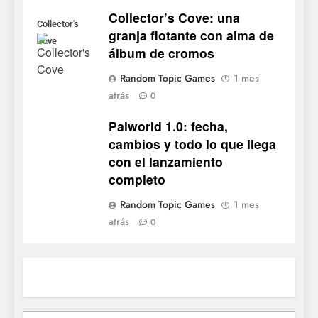
7
Collector’s Cove: una
No Rest for the Wicked
Collector's
granja flotante con alma de
confirma su versión 1.0 para
Cove
álbum de cromos
octubre en PS5 y PC
NOTICIAS DE VIDEOJUEGOS
Random Topic Games
1 mes
atrás
8
0
Stuntman: Hollywood
Palworld 1.0: fecha,
devuelve el espectáculo de
cambios y todo lo que llega
la conducción acrobática a
NOTICIAS DE VIDEOJUEGOS
con el lanzamiento
PS5, Xbox Series X|S y PC
completo
1
Random Topic Games
1 mes
Ragnarok Origin: Classic ya
atrás
0
está disponible, y es el único
RO F2P-friendly de la saga
NOTICIAS DE VIDEOJUEGOS
2
Humble Choice de julio