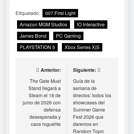
Etiquetado:
007 First Light
Amazon MGM Studios
IO Interactive
James Bond
PC Gaming
PLAYSTATION 5
Xbox Series X|S
Navegación
Anterior:
Siguiente:
de
The Gate Must
Guía de la
Stand llegará a
semana de
entradas
Steam el 18 de
directos: todos los
junio de 2026 con
showcases del
defensa
Summer Game
desesperada y
Fest 2026 que
caos roguelite
daremos en
Random Topic