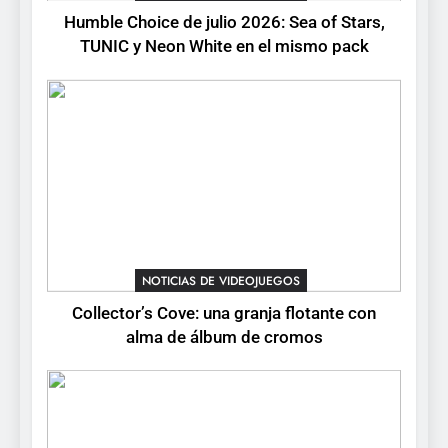
de cromos
NOTICIAS DE VIDEOJUEGOS
Humble Choice de julio 2026: Sea of Stars,
TUNIC y Neon White en el mismo pack
4
Palworld 1.0: fecha,
cambios y todo lo que llega
con el lanzamiento
NOTICIAS DE VIDEOJUEGOS
completo
5
Mistbound: Guild Wars
tendrá su primer CCG digital
para PC y móviles
NOTICIAS DE VIDEOJUEGOS
NOTICIAS DE VIDEOJUEGOS
Collector’s Cove: una granja flotante con
6
alma de álbum de cromos
Onimusha: Way of the Sword
ya tiene fecha: Capcom
lanza demo gratuita y abre
NOTICIAS DE VIDEOJUEGOS
reservas