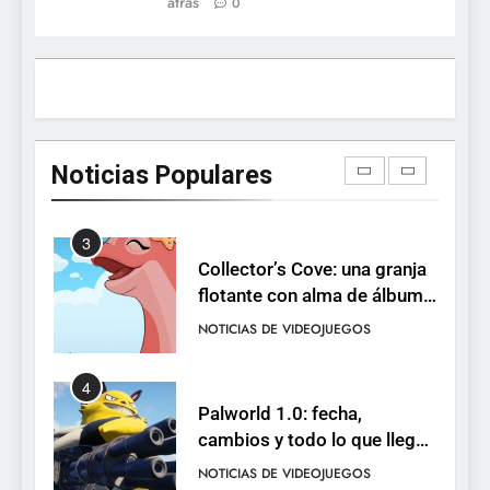
atrás
0
está disponible, y es el único
RO F2P-friendly de la saga
NOTICIAS DE VIDEOJUEGOS
2
Humble Choice de julio
2026: Sea of Stars, TUNIC y
Noticias Populares
Neon White en el mismo
NOTICIAS DE VIDEOJUEGOS
pack
3
Collector’s Cove: una granja
flotante con alma de álbum
de cromos
NOTICIAS DE VIDEOJUEGOS
4
Palworld 1.0: fecha,
cambios y todo lo que llega
con el lanzamiento
NOTICIAS DE VIDEOJUEGOS