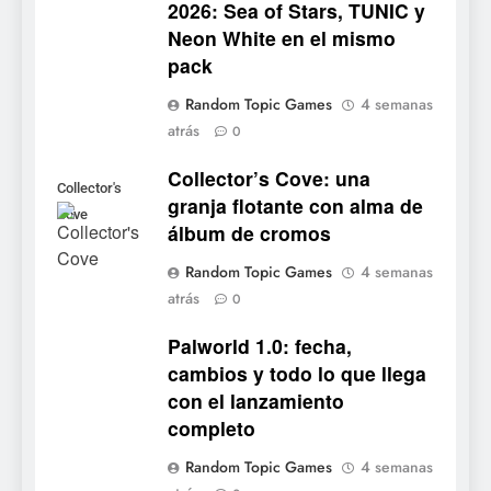
2026: Sea of Stars, TUNIC y
6
Neon White en el mismo
Onimusha: Way of the Sword
pack
ya tiene fecha: Capcom
lanza demo gratuita y abre
NOTICIAS DE VIDEOJUEGOS
Random Topic Games
4 semanas
reservas
atrás
0
7
Collector’s Cove: una
No Rest for the Wicked
Collector's
granja flotante con alma de
confirma su versión 1.0 para
Cove
álbum de cromos
octubre en PS5 y PC
NOTICIAS DE VIDEOJUEGOS
Random Topic Games
4 semanas
atrás
8
0
Stuntman: Hollywood
Palworld 1.0: fecha,
devuelve el espectáculo de
cambios y todo lo que llega
la conducción acrobática a
NOTICIAS DE VIDEOJUEGOS
con el lanzamiento
PS5, Xbox Series X|S y PC
completo
1
Random Topic Games
4 semanas
Ragnarok Origin: Classic ya