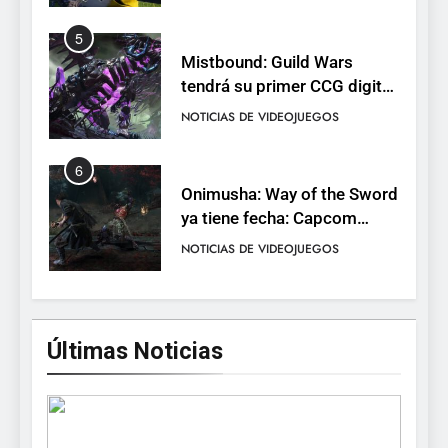
completo
5
Mistbound: Guild Wars
tendrá su primer CCG digital
para PC y móviles
NOTICIAS DE VIDEOJUEGOS
6
Onimusha: Way of the Sword
ya tiene fecha: Capcom
lanza demo gratuita y abre
NOTICIAS DE VIDEOJUEGOS
reservas
7
No Rest for the Wicked
Últimas Noticias
confirma su versión 1.0 para
octubre en PS5 y PC
NOTICIAS DE VIDEOJUEGOS
8