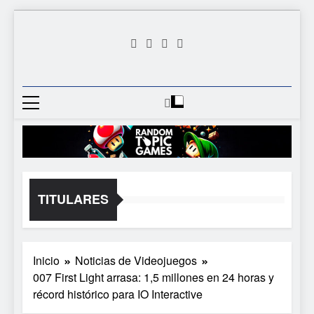
Saltar
al
contenido
Random
Descubre Tu Siguiente
Topic
Videojuego Favorito
Games
TITULARES
Inicio
Noticias de Videojuegos
007 First Light arrasa: 1,5 millones en 24 horas y
récord histórico para IO Interactive