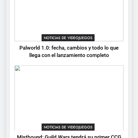
7
No Rest for the Wicked
confirma su versión 1.0 para
octubre en PS5 y PC
NOTICIAS DE VIDEOJUEGOS
NOTICIAS DE VIDEOJUEGOS
8
Palworld 1.0: fecha, cambios y todo lo que
Stuntman: Hollywood
llega con el lanzamiento completo
devuelve el espectáculo de
la conducción acrobática a
NOTICIAS DE VIDEOJUEGOS
PS5, Xbox Series X|S y PC
NOTICIAS DE VIDEOJUEGOS
Mistbound: Guild Wars tendrá su primer CCG