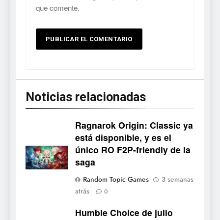
que comente.
Noticias relacionadas
Ragnarok Origin: Classic ya
está disponible, y es el
único RO F2P-friendly de la
5
saga
Mistbound: Guild Wars
Random Topic Games
3 semanas
tendrá su primer CCG digital
atrás
0
para PC y móviles
NOTICIAS DE VIDEOJUEGOS
Humble Choice de julio