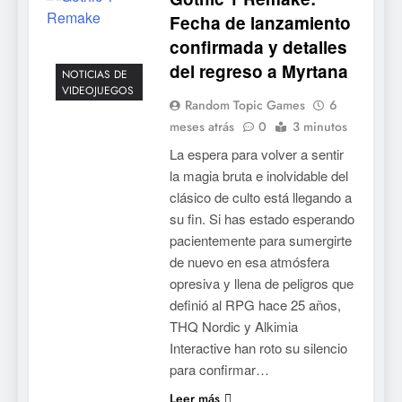
Fecha de lanzamiento
confirmada y detalles
del regreso a Myrtana
NOTICIAS DE
VIDEOJUEGOS
Random Topic Games
6
meses atrás
0
3 minutos
La espera para volver a sentir
la magia bruta e inolvidable del
clásico de culto está llegando a
su fin. Si has estado esperando
pacientemente para sumergirte
de nuevo en esa atmósfera
opresiva y llena de peligros que
definió al RPG hace 25 años,
THQ Nordic y Alkimia
Interactive han roto su silencio
para confirmar…
5
Leer más