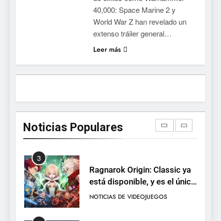
NOTICIAS DE VIDEOJUEGOS
40,000: Space Marine 2 y
reservas
World War Z han revelado un
1
extenso tráiler general…
Moonlighter está gratis en
Leer más
Steam por tiempo limitado y
Epic regala otros dos juegos
NOTICIAS DE VIDEOJUEGOS
2
Dungeon Lurker supera las
100.000 listas de deseados
Noticias Populares
con una demo disponible
NOTICIAS DE VIDEOJUEGOS
hasta el 12 de agosto
3
Ragnarok Origin: Classic ya
está disponible, y es el único
RO F2P-friendly de la saga
NOTICIAS DE VIDEOJUEGOS