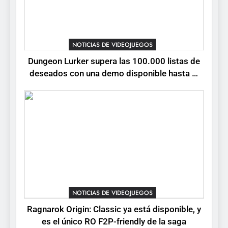
3
Ragnarok Origin: Classic ya
está disponible, y es el único
NOTICIAS DE VIDEOJUEGOS
RO F2P-friendly de la saga
NOTICIAS DE VIDEOJUEGOS
Dungeon Lurker supera las 100.000 listas de
deseados con una demo disponible hasta el
4
12 de agosto
Humble Choice de julio
2026: Sea of Stars, TUNIC y
Neon White en el mismo
NOTICIAS DE VIDEOJUEGOS
pack
5
Collector’s Cove: una granja
flotante con alma de álbum
de cromos
NOTICIAS DE VIDEOJUEGOS
NOTICIAS DE VIDEOJUEGOS
Ragnarok Origin: Classic ya está disponible, y
6
es el único RO F2P-friendly de la saga