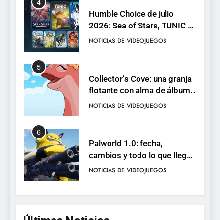
4
Humble Choice de julio
2026: Sea of Stars, TUNIC y
Neon White en el mismo
NOTICIAS DE VIDEOJUEGOS
pack
5
Collector’s Cove: una granja
flotante con alma de álbum
de cromos
NOTICIAS DE VIDEOJUEGOS
6
Palworld 1.0: fecha,
cambios y todo lo que llega
con el lanzamiento
NOTICIAS DE VIDEOJUEGOS
completo
7
Mistbound: Guild Wars