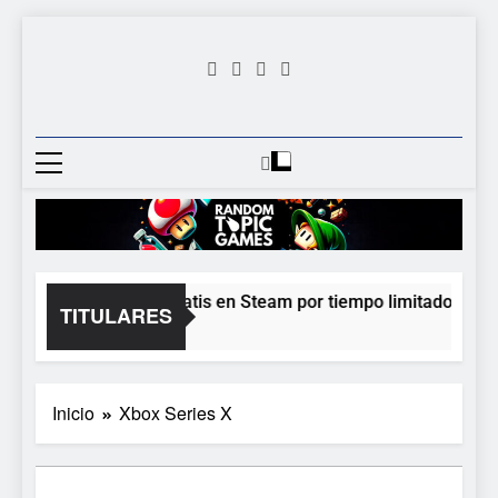
Saltar
al
contenido
Random
Descubre Tu Siguiente
Topic
Videojuego Favorito
Games
Moonlighter está gratis en Steam por tiempo limitado y Epic 
TITULARES
1 Día Atrás
Inicio
Xbox Series X