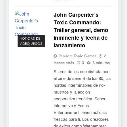
Collector’s Cove: una granja
flotante con alma de álbum
John Carpenter’s
de cromos
NOTICIAS DE VIDEOJUEGOS
Toxic Commando:
Tráiler general, demo
6
inminente y fecha de
Palworld 1.0: fecha,
NOTICIAS DE
VIDEOJUEGOS
lanzamiento
cambios y todo lo que llega
con el lanzamiento
NOTICIAS DE VIDEOJUEGOS
Random Topic Games
6
completo
meses atrás
0
3 minutos
7
Si eres de los que disfruta con
Mistbound: Guild Wars
el cine de serie B de los 80, las
tendrá su primer CCG digital
hordas interminables de no-
para PC y móviles
NOTICIAS DE VIDEOJUEGOS
muertos y la acción
cooperativa frenética, Saber
8
Interactive y Focus
Entertainment tienen noticias
Onimusha: Way of the Sword
frescas para ti. Los creadores
ya tiene fecha: Capcom
de éxitos como Warhammer
lanza demo gratuita y abre