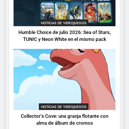
3
Collector’s Cove: una granja
flotante con alma de álbum
NOTICIAS DE VIDEOJUEGOS
de cromos
NOTICIAS DE VIDEOJUEGOS
Humble Choice de julio 2026: Sea of Stars,
TUNIC y Neon White en el mismo pack
4
Palworld 1.0: fecha,
cambios y todo lo que llega
con el lanzamiento
NOTICIAS DE VIDEOJUEGOS
completo
5
Mistbound: Guild Wars
tendrá su primer CCG digital
para PC y móviles
NOTICIAS DE VIDEOJUEGOS
NOTICIAS DE VIDEOJUEGOS
Collector’s Cove: una granja flotante con
6
alma de álbum de cromos
Onimusha: Way of the Sword