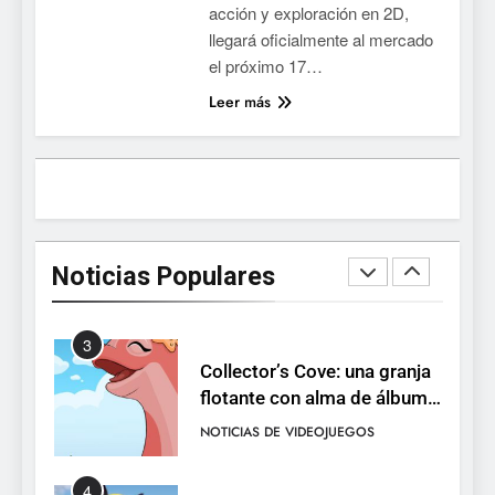
acción y exploración en 2D,
PS5, Xbox Series X|S y PC
llegará oficialmente al mercado
1
el próximo 17…
Ragnarok Origin: Classic ya
Leer más
está disponible, y es el único
RO F2P-friendly de la saga
NOTICIAS DE VIDEOJUEGOS
2
Humble Choice de julio
2026: Sea of Stars, TUNIC y
Noticias Populares
Neon White en el mismo
NOTICIAS DE VIDEOJUEGOS
pack
3
Collector’s Cove: una granja
flotante con alma de álbum
de cromos
NOTICIAS DE VIDEOJUEGOS
4