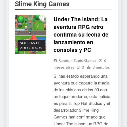
Slime King Games
tendrá su primer CCG digital
para PC y móviles
NOTICIAS DE VIDEOJUEGOS
Under The Island: La
aventura RPG retro
6
confirma su fecha de
Onimusha: Way of the Sword
lanzamiento en
ya tiene fecha: Capcom
NOTICIAS DE
VIDEOJUEGOS
consolas y PC
lanza demo gratuita y abre
NOTICIAS DE VIDEOJUEGOS
reservas
Random Topic Games
6
7
meses atrás
0
3 minutos
No Rest for the Wicked
Si has estado esperando una
confirma su versión 1.0 para
aventura que capture la magia
octubre en PS5 y PC
NOTICIAS DE VIDEOJUEGOS
de los clásicos de los 90 con
un toque moderno, esta noticia
8
es para ti. Top Hat Studios y el
desarrollador Slime King
Stuntman: Hollywood
Games han confirmado que
devuelve el espectáculo de
Under The Island, un RPG de
la conducción acrobática a
NOTICIAS DE VIDEOJUEGOS