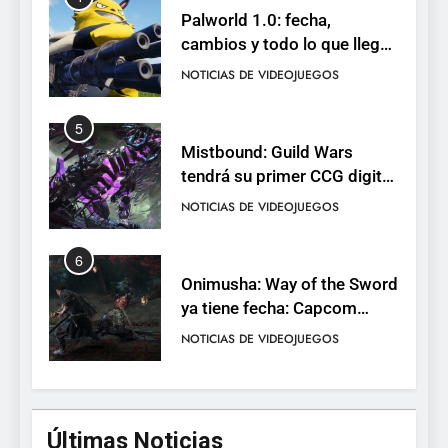
Palworld 1.0: fecha,
cambios y todo lo que llega
con el lanzamiento
NOTICIAS DE VIDEOJUEGOS
completo
5
Mistbound: Guild Wars
tendrá su primer CCG digital
para PC y móviles
NOTICIAS DE VIDEOJUEGOS
6
Onimusha: Way of the Sword
ya tiene fecha: Capcom
lanza demo gratuita y abre
NOTICIAS DE VIDEOJUEGOS
reservas
7
No Rest for the Wicked
Últimas Noticias
confirma su versión 1.0 para