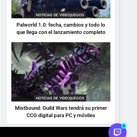
devuelve el espectáculo
de la conducción
NOTICIAS DE VIDEOJUEGOS
NOTICIAS DE VIDEOJUEGOS
acrobática a PS5, Xbox
Palworld 1.0: fecha, cambios y todo lo
Series X|S y PC
que llega con el lanzamiento completo
NOTICIAS DE VIDEOJUEGOS
Mistbound: Guild Wars tendrá su primer
CCG digital para PC y móviles
.