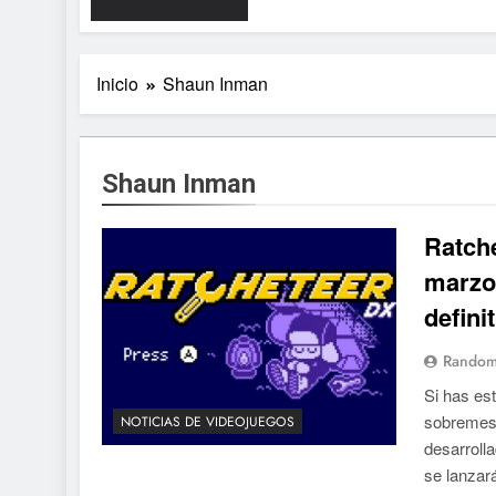
Inicio
Shaun Inman
Shaun Inman
Ratche
marzo:
defini
Random
Si has es
sobremesa
NOTICIAS DE VIDEOJUEGOS
desarroll
se lanzar