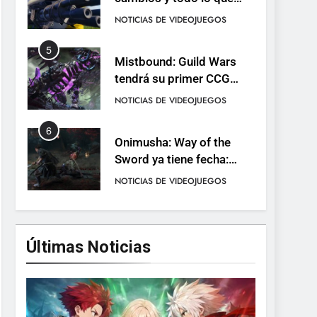
llega con el lanzamiento
NOTICIAS DE VIDEOJUEGOS
completo
5
Mistbound: Guild Wars
tendrá su primer CCG
digital para PC y móviles
NOTICIAS DE VIDEOJUEGOS
6
Onimusha: Way of the
Sword ya tiene fecha:
Capcom lanza demo
NOTICIAS DE VIDEOJUEGOS
gratuita y abre reservas
7
No Rest for the Wicked
confirma su versión 1.0
Últimas Noticias
para octubre en PS5 y PC
NOTICIAS DE VIDEOJUEGOS
8
Stuntman: Hollywood