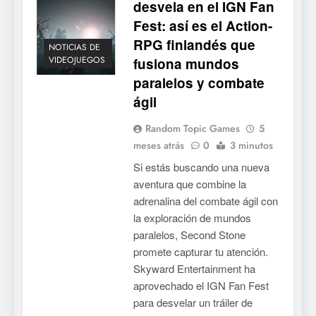
desvela en el IGN Fan
5
Fest: así es el Action-
Mistbound: Guild Wars
tendrá su primer CCG digital
RPG finlandés que
NOTICIAS DE
para PC y móviles
VIDEOJUEGOS
fusiona mundos
NOTICIAS DE VIDEOJUEGOS
paralelos y combate
6
ágil
Onimusha: Way of the Sword
Random Topic Games
5
ya tiene fecha: Capcom
meses atrás
0
3 minutos
lanza demo gratuita y abre
NOTICIAS DE VIDEOJUEGOS
Si estás buscando una nueva
reservas
aventura que combine la
7
adrenalina del combate ágil con
No Rest for the Wicked
la exploración de mundos
confirma su versión 1.0 para
paralelos, Second Stone
octubre en PS5 y PC
NOTICIAS DE VIDEOJUEGOS
promete capturar tu atención.
Skyward Entertainment ha
8
aprovechado el IGN Fan Fest
para desvelar un tráiler de
Stuntman: Hollywood