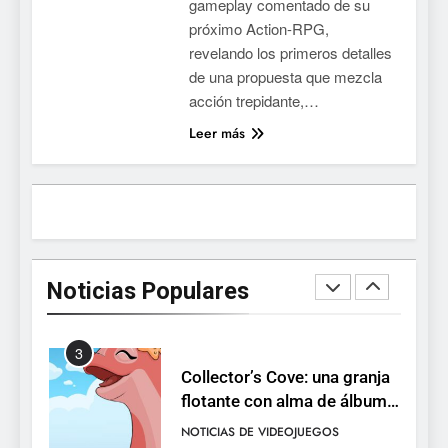
gameplay comentado de su
devuelve el espectáculo de
próximo Action-RPG,
la conducción acrobática a
NOTICIAS DE VIDEOJUEGOS
revelando los primeros detalles
PS5, Xbox Series X|S y PC
de una propuesta que mezcla
1
acción trepidante,…
Ragnarok Origin: Classic ya
Leer más
está disponible, y es el único
RO F2P-friendly de la saga
NOTICIAS DE VIDEOJUEGOS
2
Humble Choice de julio
2026: Sea of Stars, TUNIC y
Noticias Populares
Neon White en el mismo
NOTICIAS DE VIDEOJUEGOS
pack
3
Collector’s Cove: una granja
flotante con alma de álbum
de cromos
NOTICIAS DE VIDEOJUEGOS