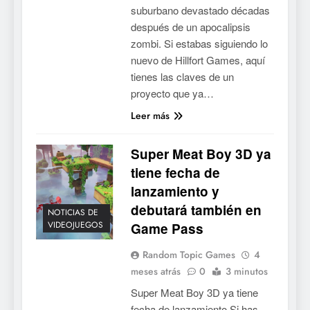
suburbano devastado décadas
después de un apocalipsis
zombi. Si estabas siguiendo lo
nuevo de Hillfort Games, aquí
tienes las claves de un
proyecto que ya…
Leer más
Super Meat Boy 3D ya
tiene fecha de
lanzamiento y
debutará también en
NOTICIAS DE
VIDEOJUEGOS
Game Pass
Random Topic Games
4
meses atrás
0
3 minutos
Super Meat Boy 3D ya tiene
fecha de lanzamiento Si has