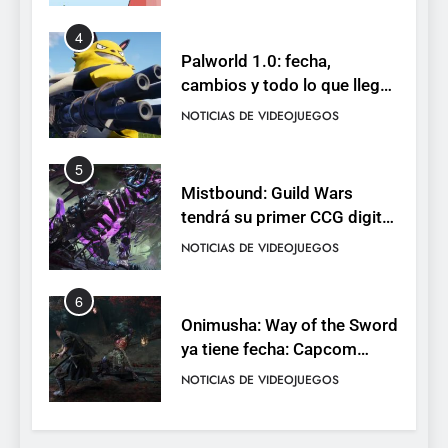
4
Palworld 1.0: fecha,
cambios y todo lo que llega
con el lanzamiento
NOTICIAS DE VIDEOJUEGOS
completo
5
Mistbound: Guild Wars
tendrá su primer CCG digital
para PC y móviles
NOTICIAS DE VIDEOJUEGOS
6
Onimusha: Way of the Sword
ya tiene fecha: Capcom
lanza demo gratuita y abre
NOTICIAS DE VIDEOJUEGOS
reservas
7