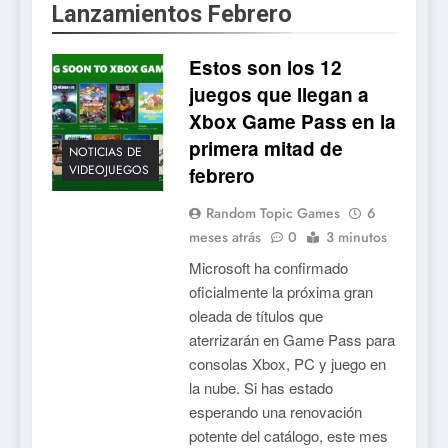
Lanzamientos Febrero
5
Mistbound: Guild Wars
Estos son los 12
tendrá su primer CCG digital
para PC y móviles
juegos que llegan a
NOTICIAS DE VIDEOJUEGOS
Xbox Game Pass en la
primera mitad de
6
NOTICIAS DE
VIDEOJUEGOS
febrero
Onimusha: Way of the Sword
ya tiene fecha: Capcom
Random Topic Games
6
lanza demo gratuita y abre
NOTICIAS DE VIDEOJUEGOS
meses atrás
0
3 minutos
reservas
Microsoft ha confirmado
7
oficialmente la próxima gran
No Rest for the Wicked
oleada de títulos que
confirma su versión 1.0 para
aterrizarán en Game Pass para
octubre en PS5 y PC
NOTICIAS DE VIDEOJUEGOS
consolas Xbox, PC y juego en
la nube. Si has estado
8
esperando una renovación
potente del catálogo, este mes
Stuntman: Hollywood