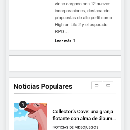
viene cargado con 12 nuevas
devuelve el espectáculo de
incorporaciones, destacando
la conducción acrobática a
NOTICIAS DE VIDEOJUEGOS
propuestas de alto perfil como
PS5, Xbox Series X|S y PC
High on Life 2 y el esperado
1
RPG…
Ragnarok Origin: Classic ya
Leer más
está disponible, y es el único
RO F2P-friendly de la saga
NOTICIAS DE VIDEOJUEGOS
2
Humble Choice de julio
2026: Sea of Stars, TUNIC y
Noticias Populares
Neon White en el mismo
NOTICIAS DE VIDEOJUEGOS
pack
3
Collector’s Cove: una granja
flotante con alma de álbum
de cromos
NOTICIAS DE VIDEOJUEGOS