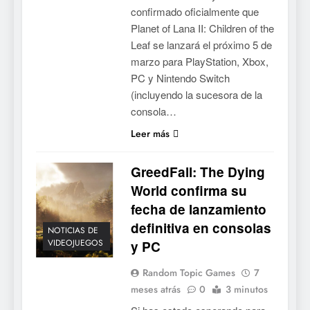
confirmado oficialmente que
Planet of Lana II: Children of the
Leaf se lanzará el próximo 5 de
marzo para PlayStation, Xbox,
PC y Nintendo Switch
(incluyendo la sucesora de la
consola…
5
Leer más
Mistbound: Guild Wars
tendrá su primer CCG digital
GreedFall: The Dying
para PC y móviles
NOTICIAS DE VIDEOJUEGOS
World confirma su
fecha de lanzamiento
6
definitiva en consolas
Onimusha: Way of the Sword
NOTICIAS DE
VIDEOJUEGOS
y PC
ya tiene fecha: Capcom
lanza demo gratuita y abre
NOTICIAS DE VIDEOJUEGOS
Random Topic Games
7
reservas
meses atrás
0
3 minutos
7