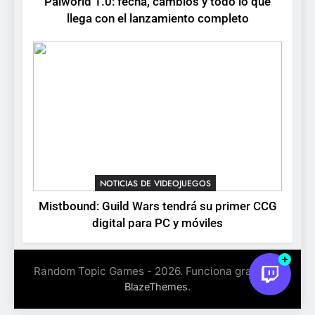
Palworld 1.0: fecha, cambios y todo lo que
Stuntman: Hollywood
llega con el lanzamiento completo
devuelve el espectáculo de
la conducción acrobática a
NOTICIAS DE VIDEOJUEGOS
PS5, Xbox Series X|S y PC
NOTICIAS DE VIDEOJUEGOS
Mistbound: Guild Wars tendrá su primer CCG
digital para PC y móviles
Random Topic Games - 2026. Funciona gracias a
.
BlazeThemes