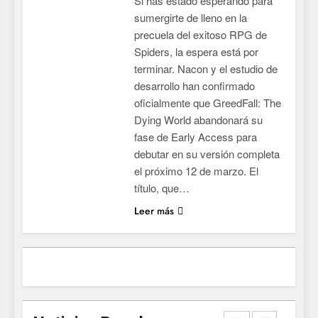
Si has estado esperando para
No Rest for the Wicked
sumergirte de lleno en la
confirma su versión 1.0 para
precuela del exitoso RPG de
octubre en PS5 y PC
NOTICIAS DE VIDEOJUEGOS
Spiders, la espera está por
terminar. Nacon y el estudio de
8
desarrollo han confirmado
oficialmente que GreedFall: The
Stuntman: Hollywood
Dying World abandonará su
devuelve el espectáculo de
fase de Early Access para
la conducción acrobática a
NOTICIAS DE VIDEOJUEGOS
debutar en su versión completa
PS5, Xbox Series X|S y PC
el próximo 12 de marzo. El
1
título, que…
Ragnarok Origin: Classic ya
Leer más
está disponible, y es el único
RO F2P-friendly de la saga
NOTICIAS DE VIDEOJUEGOS
2
Humble Choice de julio
2026: Sea of Stars, TUNIC y