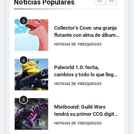
Noticias Populares
Neon White en el mismo
NOTICIAS DE VIDEOJUEGOS
pack
3
Collector’s Cove: una granja
flotante con alma de álbum
de cromos
NOTICIAS DE VIDEOJUEGOS
4
Palworld 1.0: fecha,
cambios y todo lo que llega
con el lanzamiento
NOTICIAS DE VIDEOJUEGOS
completo
5
Mistbound: Guild Wars
tendrá su primer CCG digital
para PC y móviles
NOTICIAS DE VIDEOJUEGOS