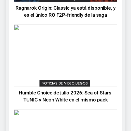
está disponible, y es el único
Ragnarok Origin: Classic ya está disponible, y
RO F2P-friendly de la saga
NOTICIAS DE VIDEOJUEGOS
es el único RO F2P-friendly de la saga
2
Humble Choice de julio
2026: Sea of Stars, TUNIC y
Neon White en el mismo
NOTICIAS DE VIDEOJUEGOS
pack
3
Collector’s Cove: una granja
flotante con alma de álbum
NOTICIAS DE VIDEOJUEGOS
de cromos
NOTICIAS DE VIDEOJUEGOS
Humble Choice de julio 2026: Sea of Stars,
TUNIC y Neon White en el mismo pack
4
Palworld 1.0: fecha,
cambios y todo lo que llega
con el lanzamiento
NOTICIAS DE VIDEOJUEGOS