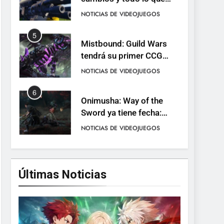
llega con el lanzamiento
NOTICIAS DE VIDEOJUEGOS
completo
5
Mistbound: Guild Wars
tendrá su primer CCG
digital para PC y móviles
NOTICIAS DE VIDEOJUEGOS
6
Onimusha: Way of the
Sword ya tiene fecha:
Capcom lanza demo
NOTICIAS DE VIDEOJUEGOS
gratuita y abre reservas
7
No Rest for the Wicked
confirma su versión 1.0
Últimas Noticias
para octubre en PS5 y PC
NOTICIAS DE VIDEOJUEGOS
8
Stuntman: Hollywood