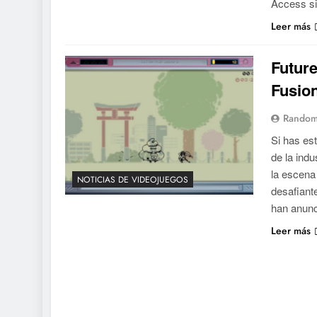
Access si
Leer más
Future
Fusion
Random
Si has es
de la indu
la escena
NOTICIAS DE VIDEOJUEGOS
desafiant
han anunc
Leer más