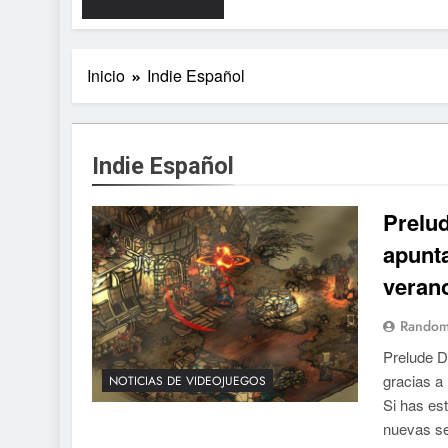
Inicio
Indie Español
Indie Español
Prelud
apunta
veran
Random
Prelude D
gracias a
NOTICIAS DE VIDEOJUEGOS
Si has est
nuevas se