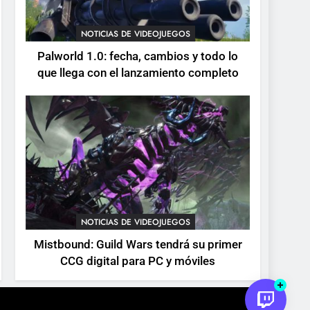
devuelve el espectáculo
de la conducción
NOTICIAS DE VIDEOJUEGOS
NOTICIAS DE VIDEOJUEGOS
acrobática a PS5, Xbox
Palworld 1.0: fecha, cambios y todo lo
Series X|S y PC
que llega con el lanzamiento completo
NOTICIAS DE VIDEOJUEGOS
Mistbound: Guild Wars tendrá su primer
CCG digital para PC y móviles
.