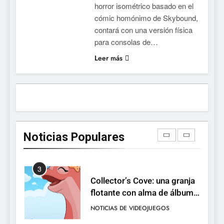
horror isométrico basado en el
la conducción acrobática a
NOTICIAS DE VIDEOJUEGOS
cómic homónimo de Skybound,
PS5, Xbox Series X|S y PC
contará con una versión física
1
para consolas de…
Ragnarok Origin: Classic ya
Leer más
está disponible, y es el único
RO F2P-friendly de la saga
NOTICIAS DE VIDEOJUEGOS
2
Humble Choice de julio
2026: Sea of Stars, TUNIC y
Noticias Populares
Neon White en el mismo
NOTICIAS DE VIDEOJUEGOS
pack
3
Collector’s Cove: una granja
flotante con alma de álbum
de cromos
NOTICIAS DE VIDEOJUEGOS