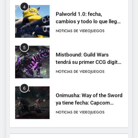
4
Palworld 1.0: fecha,
cambios y todo lo que llega
con el lanzamiento
NOTICIAS DE VIDEOJUEGOS
completo
5
Mistbound: Guild Wars
tendrá su primer CCG digital
para PC y móviles
NOTICIAS DE VIDEOJUEGOS
6
Onimusha: Way of the Sword
ya tiene fecha: Capcom
lanza demo gratuita y abre
NOTICIAS DE VIDEOJUEGOS
reservas
7
No Rest for the Wicked