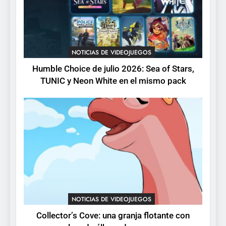
pack
3
Collector’s Cove: una granja
flotante con alma de álbum
NOTICIAS DE VIDEOJUEGOS
de cromos
NOTICIAS DE VIDEOJUEGOS
Humble Choice de julio 2026: Sea of Stars,
TUNIC y Neon White en el mismo pack
4
Palworld 1.0: fecha,
cambios y todo lo que llega
con el lanzamiento
NOTICIAS DE VIDEOJUEGOS
completo
5
Mistbound: Guild Wars
tendrá su primer CCG digital
para PC y móviles
NOTICIAS DE VIDEOJUEGOS
NOTICIAS DE VIDEOJUEGOS
Collector’s Cove: una granja flotante con
6