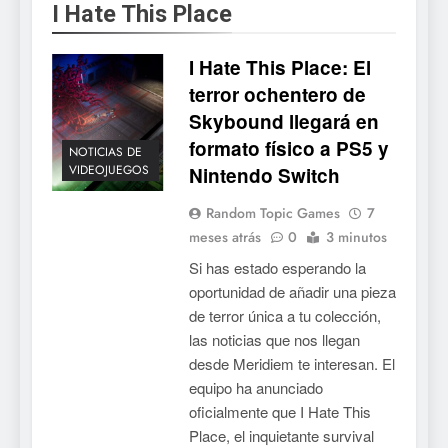
I Hate This Place
Mistbound: Guild Wars
tendrá su primer CCG digital
I Hate This Place: El
para PC y móviles
NOTICIAS DE VIDEOJUEGOS
terror ochentero de
Skybound llegará en
6
formato físico a PS5 y
Onimusha: Way of the Sword
NOTICIAS DE
VIDEOJUEGOS
Nintendo Switch
ya tiene fecha: Capcom
lanza demo gratuita y abre
NOTICIAS DE VIDEOJUEGOS
Random Topic Games
7
reservas
meses atrás
0
3 minutos
7
Si has estado esperando la
No Rest for the Wicked
oportunidad de añadir una pieza
confirma su versión 1.0 para
de terror única a tu colección,
octubre en PS5 y PC
NOTICIAS DE VIDEOJUEGOS
las noticias que nos llegan
desde Meridiem te interesan. El
8
equipo ha anunciado
oficialmente que I Hate This
Stuntman: Hollywood
Place, el inquietante survival
devuelve el espectáculo de