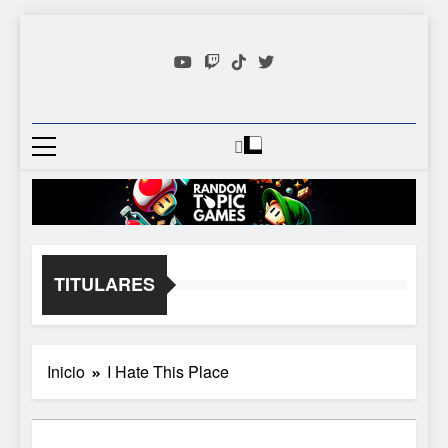
Saltar
al
contenido
Random
Descubre Tu Siguiente
Topic
Videojuego Favorito
Games
TITULARES
Inicio
I Hate This Place
5