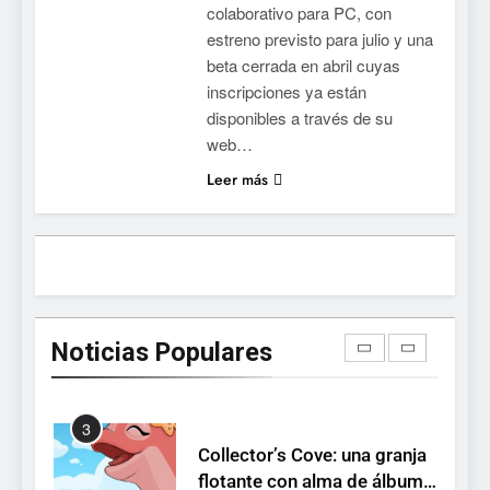
colaborativo para PC, con
Stuntman: Hollywood
estreno previsto para julio y una
devuelve el espectáculo de
beta cerrada en abril cuyas
la conducción acrobática a
NOTICIAS DE VIDEOJUEGOS
inscripciones ya están
PS5, Xbox Series X|S y PC
disponibles a través de su
1
web…
Ragnarok Origin: Classic ya
Leer más
está disponible, y es el único
RO F2P-friendly de la saga
NOTICIAS DE VIDEOJUEGOS
2
Humble Choice de julio
2026: Sea of Stars, TUNIC y
Noticias Populares
Neon White en el mismo
NOTICIAS DE VIDEOJUEGOS
pack
3
Collector’s Cove: una granja
flotante con alma de álbum