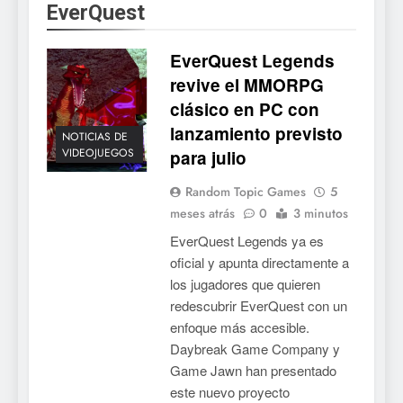
EverQuest
5
EverQuest Legends
Mistbound: Guild Wars
tendrá su primer CCG digital
revive el MMORPG
para PC y móviles
clásico en PC con
NOTICIAS DE VIDEOJUEGOS
lanzamiento previsto
NOTICIAS DE
6
VIDEOJUEGOS
para julio
Onimusha: Way of the Sword
Random Topic Games
5
ya tiene fecha: Capcom
meses atrás
0
3 minutos
lanza demo gratuita y abre
NOTICIAS DE VIDEOJUEGOS
EverQuest Legends ya es
reservas
oficial y apunta directamente a
7
los jugadores que quieren
No Rest for the Wicked
redescubrir EverQuest con un
confirma su versión 1.0 para
enfoque más accesible.
octubre en PS5 y PC
NOTICIAS DE VIDEOJUEGOS
Daybreak Game Company y
Game Jawn han presentado
8
este nuevo proyecto