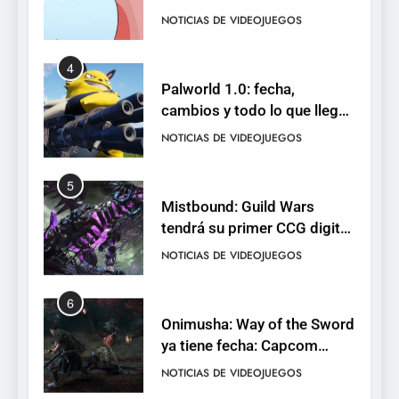
de cromos
NOTICIAS DE VIDEOJUEGOS
4
Palworld 1.0: fecha,
cambios y todo lo que llega
con el lanzamiento
NOTICIAS DE VIDEOJUEGOS
completo
5
Mistbound: Guild Wars
tendrá su primer CCG digital
para PC y móviles
NOTICIAS DE VIDEOJUEGOS
6
Onimusha: Way of the Sword
ya tiene fecha: Capcom
lanza demo gratuita y abre
NOTICIAS DE VIDEOJUEGOS
reservas