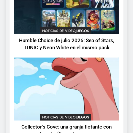
pack
3
Collector’s Cove: una granja
flotante con alma de álbum
NOTICIAS DE VIDEOJUEGOS
de cromos
NOTICIAS DE VIDEOJUEGOS
Humble Choice de julio 2026: Sea of Stars,
TUNIC y Neon White en el mismo pack
4
Palworld 1.0: fecha,
cambios y todo lo que llega
con el lanzamiento
NOTICIAS DE VIDEOJUEGOS
completo
5
Mistbound: Guild Wars
tendrá su primer CCG digital
para PC y móviles
NOTICIAS DE VIDEOJUEGOS
NOTICIAS DE VIDEOJUEGOS
Collector’s Cove: una granja flotante con
6