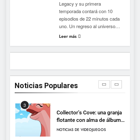
Legacy y su primera
la conducción acrobática a
NOTICIAS DE VIDEOJUEGOS
temporada contará con 10
PS5, Xbox Series X|S y PC
episodios de 22 minutos cada
1
uno. Un regreso al universo…
Ragnarok Origin: Classic ya
Leer más
está disponible, y es el único
RO F2P-friendly de la saga
NOTICIAS DE VIDEOJUEGOS
2
Humble Choice de julio
2026: Sea of Stars, TUNIC y
Noticias Populares
Neon White en el mismo
NOTICIAS DE VIDEOJUEGOS
pack
3
Collector’s Cove: una granja
flotante con alma de álbum
de cromos
NOTICIAS DE VIDEOJUEGOS