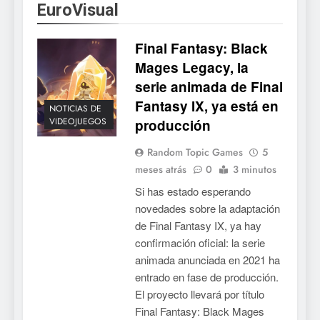
EuroVisual
Mistbound: Guild Wars
tendrá su primer CCG digital
Final Fantasy: Black
para PC y móviles
NOTICIAS DE VIDEOJUEGOS
Mages Legacy, la
serie animada de Final
6
Fantasy IX, ya está en
Onimusha: Way of the Sword
NOTICIAS DE
VIDEOJUEGOS
producción
ya tiene fecha: Capcom
lanza demo gratuita y abre
NOTICIAS DE VIDEOJUEGOS
Random Topic Games
5
reservas
meses atrás
0
3 minutos
7
Si has estado esperando
No Rest for the Wicked
novedades sobre la adaptación
confirma su versión 1.0 para
de Final Fantasy IX, ya hay
octubre en PS5 y PC
NOTICIAS DE VIDEOJUEGOS
confirmación oficial: la serie
animada anunciada en 2021 ha
8
entrado en fase de producción.
El proyecto llevará por título
Stuntman: Hollywood
Final Fantasy: Black Mages
devuelve el espectáculo de