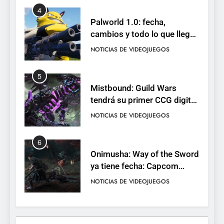
4
Palworld 1.0: fecha,
cambios y todo lo que llega
con el lanzamiento
NOTICIAS DE VIDEOJUEGOS
completo
5
Mistbound: Guild Wars
tendrá su primer CCG digital
para PC y móviles
NOTICIAS DE VIDEOJUEGOS
6
Onimusha: Way of the Sword
ya tiene fecha: Capcom
lanza demo gratuita y abre
NOTICIAS DE VIDEOJUEGOS
reservas
7
No Rest for the Wicked