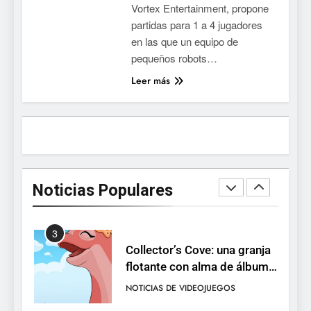
Vortex Entertainment, propone
la conducción acrobática a
NOTICIAS DE VIDEOJUEGOS
partidas para 1 a 4 jugadores
PS5, Xbox Series X|S y PC
en las que un equipo de
1
pequeños robots…
Ragnarok Origin: Classic ya
Leer más
está disponible, y es el único
RO F2P-friendly de la saga
NOTICIAS DE VIDEOJUEGOS
2
Humble Choice de julio
2026: Sea of Stars, TUNIC y
Noticias Populares
Neon White en el mismo
NOTICIAS DE VIDEOJUEGOS
pack
3
Collector’s Cove: una granja
flotante con alma de álbum
de cromos
NOTICIAS DE VIDEOJUEGOS