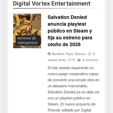
Digital Vortex Entertainment
Mistbound: Guild Wars
tendrá su primer CCG digital
Salvation Denied
para PC y móviles
NOTICIAS DE VIDEOJUEGOS
anuncia playtest
público en Steam y
6
fija su estreno para
Onimusha: Way of the Sword
NOTICIAS DE
VIDEOJUEGOS
otoño de 2026
ya tiene fecha: Capcom
lanza demo gratuita y abre
NOTICIAS DE VIDEOJUEGOS
Random Topic Games
4
reservas
meses atrás
0
4 minutos
7
Si has estado esperando un
No Rest for the Wicked
nuevo juego cooperativo capaz
confirma su versión 1.0 para
de convertir una simple obra en
octubre en PS5 y PC
NOTICIAS DE VIDEOJUEGOS
un desastre memorable,
Salvation Denied ya se deja ver
8
con un playtest público en
Steam. El nuevo proyecto de
Stuntman: Hollywood
Firevolt, editado por Digital
devuelve el espectáculo de