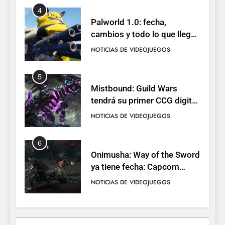
4
Palworld 1.0: fecha,
cambios y todo lo que llega
con el lanzamiento
NOTICIAS DE VIDEOJUEGOS
completo
5
Mistbound: Guild Wars
tendrá su primer CCG digital
para PC y móviles
NOTICIAS DE VIDEOJUEGOS
6
Onimusha: Way of the Sword
ya tiene fecha: Capcom
lanza demo gratuita y abre
NOTICIAS DE VIDEOJUEGOS
reservas
7
No Rest for the Wicked