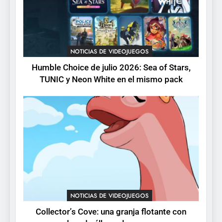
pack
3
Collector’s Cove: una granja
flotante con alma de álbum
NOTICIAS DE VIDEOJUEGOS
de cromos
NOTICIAS DE VIDEOJUEGOS
Humble Choice de julio 2026: Sea of Stars,
TUNIC y Neon White en el mismo pack
4
Palworld 1.0: fecha,
cambios y todo lo que llega
con el lanzamiento
NOTICIAS DE VIDEOJUEGOS
completo
5
Mistbound: Guild Wars
tendrá su primer CCG digital
para PC y móviles
NOTICIAS DE VIDEOJUEGOS
NOTICIAS DE VIDEOJUEGOS
Collector’s Cove: una granja flotante con
6