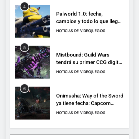
4
Palworld 1.0: fecha,
cambios y todo lo que llega
con el lanzamiento
NOTICIAS DE VIDEOJUEGOS
completo
5
Mistbound: Guild Wars
tendrá su primer CCG digital
para PC y móviles
NOTICIAS DE VIDEOJUEGOS
6
Onimusha: Way of the Sword
ya tiene fecha: Capcom
lanza demo gratuita y abre
NOTICIAS DE VIDEOJUEGOS
reservas
7
No Rest for the Wicked