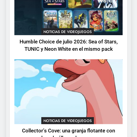
pack
3
Collector’s Cove: una granja
flotante con alma de álbum
NOTICIAS DE VIDEOJUEGOS
de cromos
NOTICIAS DE VIDEOJUEGOS
Humble Choice de julio 2026: Sea of Stars,
TUNIC y Neon White en el mismo pack
4
Palworld 1.0: fecha,
cambios y todo lo que llega
con el lanzamiento
NOTICIAS DE VIDEOJUEGOS
completo
5
Mistbound: Guild Wars
tendrá su primer CCG digital
para PC y móviles
NOTICIAS DE VIDEOJUEGOS
NOTICIAS DE VIDEOJUEGOS
Collector’s Cove: una granja flotante con
6