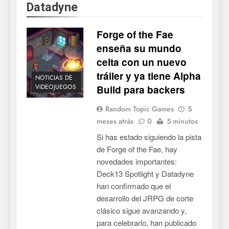
Datadyne
Mistbound: Guild Wars
tendrá su primer CCG digital
Forge of the Fae
para PC y móviles
NOTICIAS DE VIDEOJUEGOS
enseña su mundo
celta con un nuevo
6
tráiler y ya tiene Alpha
Onimusha: Way of the Sword
NOTICIAS DE
VIDEOJUEGOS
Build para backers
ya tiene fecha: Capcom
lanza demo gratuita y abre
NOTICIAS DE VIDEOJUEGOS
Random Topic Games
5
reservas
meses atrás
0
5 minutos
7
Si has estado siguiendo la pista
No Rest for the Wicked
de Forge of the Fae, hay
confirma su versión 1.0 para
novedades importantes:
octubre en PS5 y PC
NOTICIAS DE VIDEOJUEGOS
Deck13 Spotlight y Datadyne
han confirmado que el
8
desarrollo del JRPG de corte
clásico sigue avanzando y,
Stuntman: Hollywood
para celebrarlo, han publicado
devuelve el espectáculo de