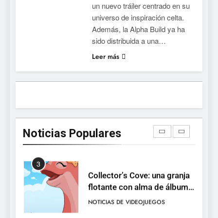
un nuevo tráiler centrado en su
la conducción acrobática a
NOTICIAS DE VIDEOJUEGOS
universo de inspiración celta.
PS5, Xbox Series X|S y PC
Además, la Alpha Build ya ha
1
sido distribuida a una…
Ragnarok Origin: Classic ya
Leer más
está disponible, y es el único
RO F2P-friendly de la saga
NOTICIAS DE VIDEOJUEGOS
2
Humble Choice de julio
2026: Sea of Stars, TUNIC y
Noticias Populares
Neon White en el mismo
NOTICIAS DE VIDEOJUEGOS
pack
3
Collector’s Cove: una granja
flotante con alma de álbum
de cromos
NOTICIAS DE VIDEOJUEGOS