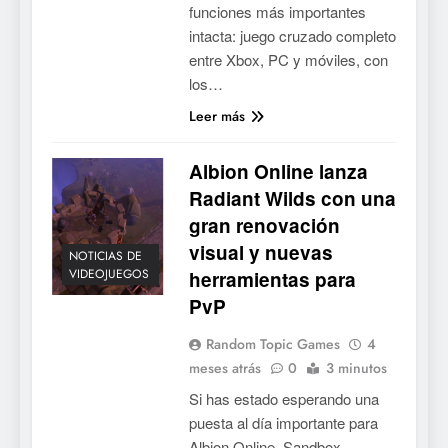
funciones más importantes
intacta: juego cruzado completo
entre Xbox, PC y móviles, con
los…
Leer más
5
Albion Online lanza
Mistbound: Guild Wars
Radiant Wilds con una
tendrá su primer CCG digital
para PC y móviles
gran renovación
NOTICIAS DE VIDEOJUEGOS
visual y nuevas
NOTICIAS DE
VIDEOJUEGOS
herramientas para
6
PvP
Onimusha: Way of the Sword
ya tiene fecha: Capcom
Random Topic Games
4
lanza demo gratuita y abre
NOTICIAS DE VIDEOJUEGOS
meses atrás
0
3 minutos
reservas
Si has estado esperando una
7
puesta al día importante para
No Rest for the Wicked
Albion Online, Sandbox