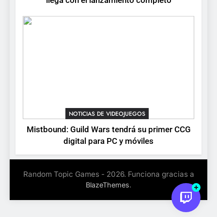
llega con el lanzamiento completo
devuelve el espectáculo de
la conducción acrobática a
NOTICIAS DE VIDEOJUEGOS
PS5, Xbox Series X|S y PC
NOTICIAS DE VIDEOJUEGOS
Mistbound: Guild Wars tendrá su primer CCG
digital para PC y móviles
Random Topic Games - 2026. Funciona gracias a
.
BlazeThemes