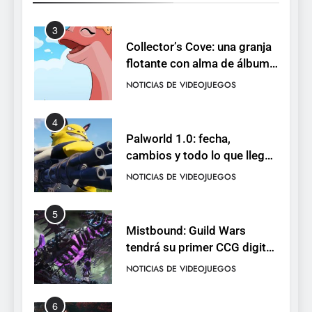
pack
3
Collector’s Cove: una granja
flotante con alma de álbum
de cromos
NOTICIAS DE VIDEOJUEGOS
4
Palworld 1.0: fecha,
cambios y todo lo que llega
con el lanzamiento
NOTICIAS DE VIDEOJUEGOS
completo
5
Mistbound: Guild Wars
tendrá su primer CCG digital
para PC y móviles
NOTICIAS DE VIDEOJUEGOS
6