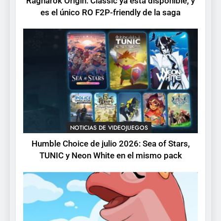
Ragnarok Origin: Classic ya está disponible, y
RO F2P-friendly de la saga
NOTICIAS DE VIDEOJUEGOS
es el único RO F2P-friendly de la saga
2
Humble Choice de julio
2026: Sea of Stars, TUNIC y
Neon White en el mismo
NOTICIAS DE VIDEOJUEGOS
pack
3
Collector’s Cove: una granja
flotante con alma de álbum
NOTICIAS DE VIDEOJUEGOS
de cromos
NOTICIAS DE VIDEOJUEGOS
Humble Choice de julio 2026: Sea of Stars,
TUNIC y Neon White en el mismo pack
4
Palworld 1.0: fecha,
cambios y todo lo que llega
con el lanzamiento
NOTICIAS DE VIDEOJUEGOS
completo