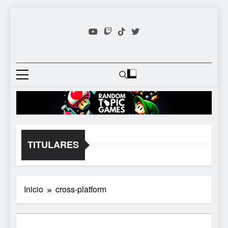
Saltar
al
contenido
Random
Descubre Tu Siguiente
Topic
Videojuego Favorito
Games
TITULARES
Inicio
cross-platform