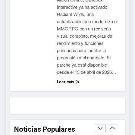
confirma su versión 1.0 para
Interactive ya ha activado
octubre en PS5 y PC
NOTICIAS DE VIDEOJUEGOS
Radiant Wilds, una
actualización que moderniza el
8
MMORPG con un rediseño
visual completo, mejoras de
Stuntman: Hollywood
rendimiento y funciones
devuelve el espectáculo de
pensadas para facilitar la
la conducción acrobática a
NOTICIAS DE VIDEOJUEGOS
progresión y el combate. El
PS5, Xbox Series X|S y PC
parche ya está disponible
1
desde el 13 de abril de 2026…
Ragnarok Origin: Classic ya
Leer más
está disponible, y es el único
RO F2P-friendly de la saga
NOTICIAS DE VIDEOJUEGOS
2
Humble Choice de julio
2026: Sea of Stars, TUNIC y
Noticias Populares
Neon White en el mismo
NOTICIAS DE VIDEOJUEGOS