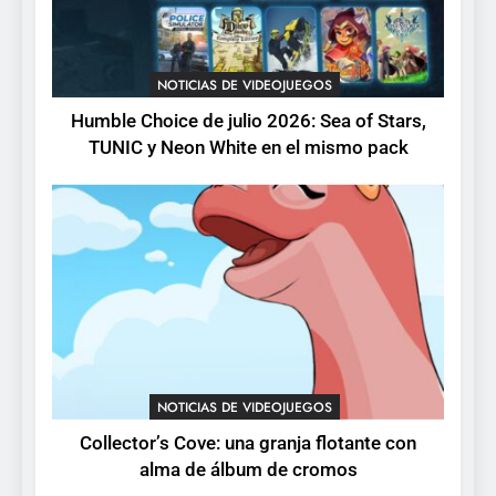
3
Collector’s Cove: una granja
flotante con alma de álbum
NOTICIAS DE VIDEOJUEGOS
de cromos
NOTICIAS DE VIDEOJUEGOS
Humble Choice de julio 2026: Sea of Stars,
TUNIC y Neon White en el mismo pack
4
Palworld 1.0: fecha,
cambios y todo lo que llega
con el lanzamiento
NOTICIAS DE VIDEOJUEGOS
completo
5
Mistbound: Guild Wars
tendrá su primer CCG digital
para PC y móviles
NOTICIAS DE VIDEOJUEGOS
NOTICIAS DE VIDEOJUEGOS
Collector’s Cove: una granja flotante con
6
alma de álbum de cromos
Onimusha: Way of the Sword