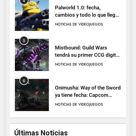
Palworld 1.0: fecha,
cambios y todo lo que llega
con el lanzamiento
NOTICIAS DE VIDEOJUEGOS
completo
5
Mistbound: Guild Wars
tendrá su primer CCG digital
para PC y móviles
NOTICIAS DE VIDEOJUEGOS
6
Onimusha: Way of the Sword
ya tiene fecha: Capcom
lanza demo gratuita y abre
NOTICIAS DE VIDEOJUEGOS
reservas
7
No Rest for the Wicked
Últimas Noticias
confirma su versión 1.0 para