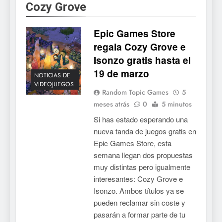
Cozy Grove
tendrá su primer CCG digital
para PC y móviles
NOTICIAS DE VIDEOJUEGOS
Epic Games Store
regala Cozy Grove e
6
Isonzo gratis hasta el
Onimusha: Way of the Sword
19 de marzo
ya tiene fecha: Capcom
NOTICIAS DE
lanza demo gratuita y abre
VIDEOJUEGOS
NOTICIAS DE VIDEOJUEGOS
Random Topic Games
5
reservas
meses atrás
0
5 minutos
7
Si has estado esperando una
No Rest for the Wicked
nueva tanda de juegos gratis en
confirma su versión 1.0 para
Epic Games Store, esta
octubre en PS5 y PC
NOTICIAS DE VIDEOJUEGOS
semana llegan dos propuestas
muy distintas pero igualmente
8
interesantes: Cozy Grove e
Isonzo. Ambos títulos ya se
Stuntman: Hollywood
pueden reclamar sin coste y
devuelve el espectáculo de
pasarán a formar parte de tu
la conducción acrobática a
NOTICIAS DE VIDEOJUEGOS