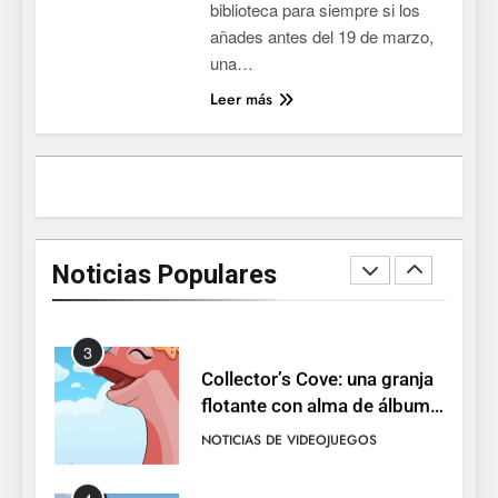
biblioteca para siempre si los
PS5, Xbox Series X|S y PC
añades antes del 19 de marzo,
1
una…
Ragnarok Origin: Classic ya
Leer más
está disponible, y es el único
RO F2P-friendly de la saga
NOTICIAS DE VIDEOJUEGOS
2
Humble Choice de julio
2026: Sea of Stars, TUNIC y
Noticias Populares
Neon White en el mismo
NOTICIAS DE VIDEOJUEGOS
pack
3
Collector’s Cove: una granja
flotante con alma de álbum
de cromos
NOTICIAS DE VIDEOJUEGOS
4