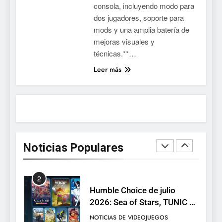
consola, incluyendo modo para
devuelve el espectáculo de
dos jugadores, soporte para
la conducción acrobática a
NOTICIAS DE VIDEOJUEGOS
mods y una amplia batería de
PS5, Xbox Series X|S y PC
mejoras visuales y
1
técnicas.**…
Ragnarok Origin: Classic ya
Leer más
está disponible, y es el único
RO F2P-friendly de la saga
NOTICIAS DE VIDEOJUEGOS
2
Humble Choice de julio
2026: Sea of Stars, TUNIC y
Noticias Populares
Neon White en el mismo
NOTICIAS DE VIDEOJUEGOS
pack
3
Collector’s Cove: una granja
flotante con alma de álbum
de cromos
NOTICIAS DE VIDEOJUEGOS