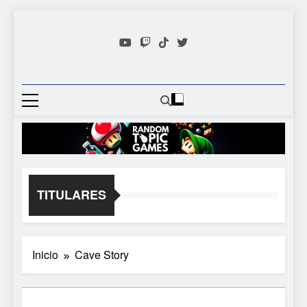
Saltar
al
contenido
Random
Descubre Tu Siguiente
Topic
Videojuego Favorito
Games
TITULARES
Inicio
Cave Story