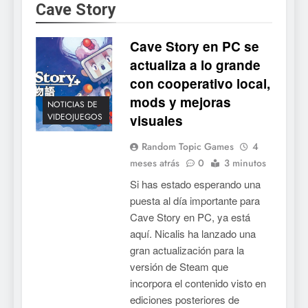
Cave Story
5
Mistbound: Guild Wars
Cave Story en PC se
tendrá su primer CCG digital
actualiza a lo grande
para PC y móviles
NOTICIAS DE VIDEOJUEGOS
con cooperativo local,
mods y mejoras
6
NOTICIAS DE
VIDEOJUEGOS
visuales
Onimusha: Way of the Sword
ya tiene fecha: Capcom
Random Topic Games
4
lanza demo gratuita y abre
NOTICIAS DE VIDEOJUEGOS
meses atrás
0
3 minutos
reservas
Si has estado esperando una
7
puesta al día importante para
No Rest for the Wicked
Cave Story en PC, ya está
confirma su versión 1.0 para
aquí. Nicalis ha lanzado una
octubre en PS5 y PC
gran actualización para la
NOTICIAS DE VIDEOJUEGOS
versión de Steam que
incorpora el contenido visto en
8
ediciones posteriores de
Stuntman: Hollywood