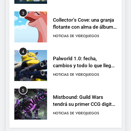
4
Palworld 1.0: fecha,
cambios y todo lo que llega
con el lanzamiento
NOTICIAS DE VIDEOJUEGOS
completo
5
Mistbound: Guild Wars
tendrá su primer CCG digital
para PC y móviles
NOTICIAS DE VIDEOJUEGOS
6
Onimusha: Way of the Sword
ya tiene fecha: Capcom
lanza demo gratuita y abre
NOTICIAS DE VIDEOJUEGOS
reservas
7