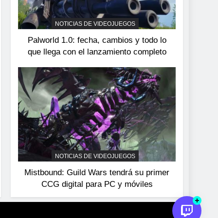
devuelve el espectáculo
de la conducción
NOTICIAS DE VIDEOJUEGOS
NOTICIAS DE VIDEOJUEGOS
acrobática a PS5, Xbox
Palworld 1.0: fecha, cambios y todo lo
Series X|S y PC
que llega con el lanzamiento completo
NOTICIAS DE VIDEOJUEGOS
Mistbound: Guild Wars tendrá su primer
CCG digital para PC y móviles