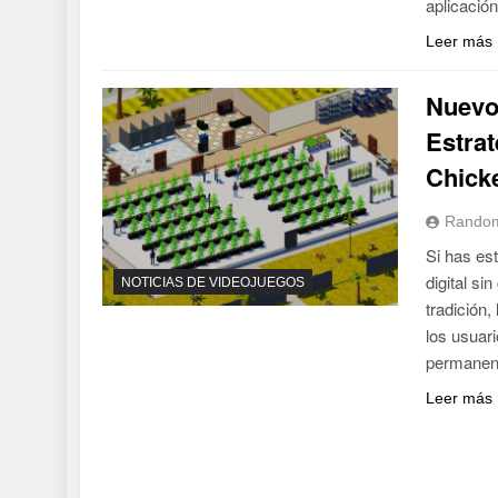
aplicación
Leer más
Nuevo
Estrat
Chick
Random
Si has es
digital si
NOTICIAS DE VIDEOJUEGOS
tradición
los usuar
permanen
Leer más