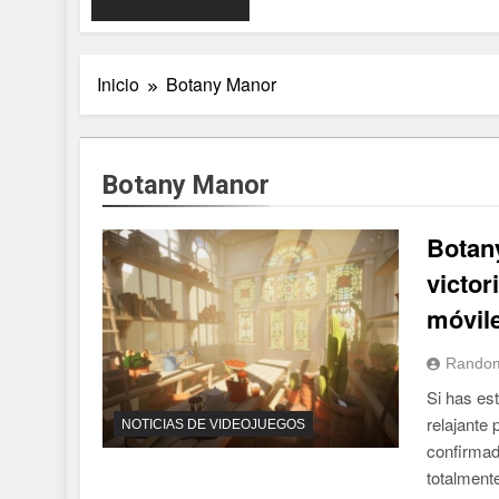
Inicio
Botany Manor
Botany Manor
Botany
victor
móvil
Random
Si has es
relajante 
NOTICIAS DE VIDEOJUEGOS
confirmad
totalmente