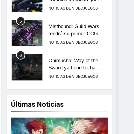
llega con el lanzamiento
NOTICIAS DE VIDEOJUEGOS
completo
5
Mistbound: Guild Wars
tendrá su primer CCG
digital para PC y móviles
NOTICIAS DE VIDEOJUEGOS
6
Onimusha: Way of the
Sword ya tiene fecha:
Capcom lanza demo
NOTICIAS DE VIDEOJUEGOS
gratuita y abre reservas
7
No Rest for the Wicked
confirma su versión 1.0
Últimas Noticias
para octubre en PS5 y PC
NOTICIAS DE VIDEOJUEGOS
8
Stuntman: Hollywood