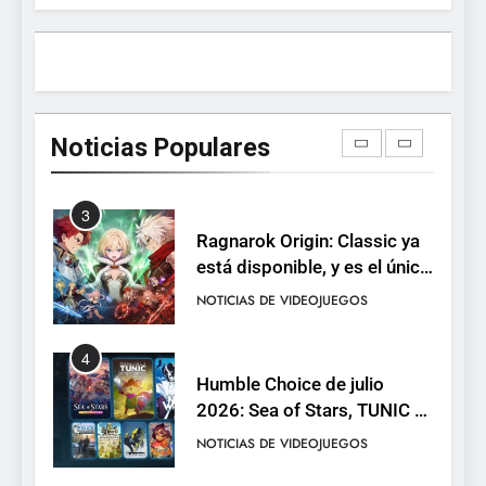
Epic regala otros dos juegos
NOTICIAS DE VIDEOJUEGOS
2
Dungeon Lurker supera las
100.000 listas de deseados
Noticias Populares
con una demo disponible
NOTICIAS DE VIDEOJUEGOS
hasta el 12 de agosto
3
Ragnarok Origin: Classic ya
está disponible, y es el único
RO F2P-friendly de la saga
NOTICIAS DE VIDEOJUEGOS
4
Humble Choice de julio
2026: Sea of Stars, TUNIC y
Neon White en el mismo
NOTICIAS DE VIDEOJUEGOS
pack