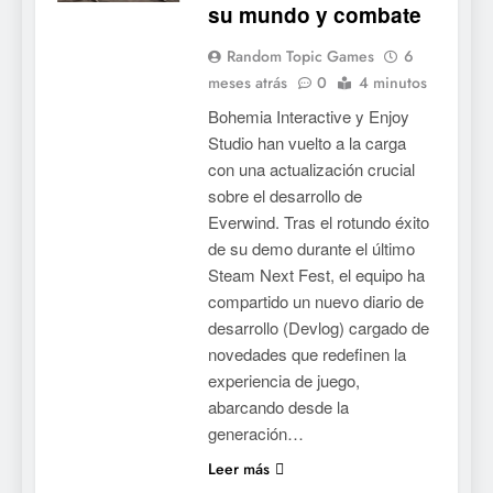
su mundo y combate
Palworld 1.0: fecha,
cambios y todo lo que llega
Random Topic Games
6
con el lanzamiento
NOTICIAS DE VIDEOJUEGOS
meses atrás
0
4 minutos
completo
Bohemia Interactive y Enjoy
7
Studio han vuelto a la carga
Mistbound: Guild Wars
con una actualización crucial
tendrá su primer CCG digital
sobre el desarrollo de
para PC y móviles
NOTICIAS DE VIDEOJUEGOS
Everwind. Tras el rotundo éxito
de su demo durante el último
8
Steam Next Fest, el equipo ha
compartido un nuevo diario de
Onimusha: Way of the Sword
desarrollo (Devlog) cargado de
ya tiene fecha: Capcom
novedades que redefinen la
lanza demo gratuita y abre
NOTICIAS DE VIDEOJUEGOS
experiencia de juego,
reservas
abarcando desde la
1
generación…
Moonlighter está gratis en
Leer más
Steam por tiempo limitado y