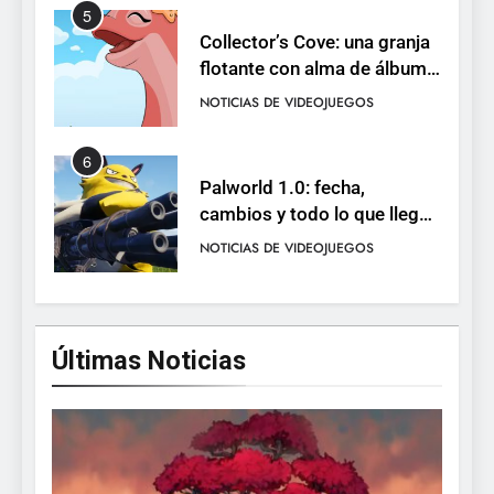
5
Collector’s Cove: una granja
flotante con alma de álbum
de cromos
NOTICIAS DE VIDEOJUEGOS
6
Palworld 1.0: fecha,
cambios y todo lo que llega
con el lanzamiento
NOTICIAS DE VIDEOJUEGOS
completo
7
Mistbound: Guild Wars
Últimas Noticias
tendrá su primer CCG digital
para PC y móviles
NOTICIAS DE VIDEOJUEGOS
8
Onimusha: Way of the Sword