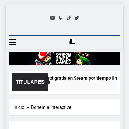
Saltar
al
contenido
Random
Descubre Tu Siguiente
Topic
Videojuego Favorito
Games
Moonlighter está gratis en Steam por tiempo limitado y
TITULARES
24 Horas Atrás
Inicio
Bohemia Interactive