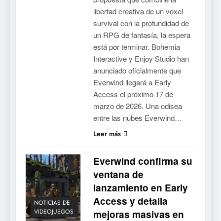
libertad creativa de un voxel
survival con la profundidad de
un RPG de fantasía, la espera
está por terminar. Bohemia
Interactive y Enjoy Studio han
anunciado oficialmente que
Everwind llegará a Early
Access el próximo 17 de
marzo de 2026. Una odisea
entre las nubes Everwind…
Leer más
5
Everwind confirma su
Collector’s Cove: una granja
ventana de
flotante con alma de álbum
de cromos
lanzamiento en Early
NOTICIAS DE VIDEOJUEGOS
Access y detalla
NOTICIAS DE
VIDEOJUEGOS
mejoras masivas en
6