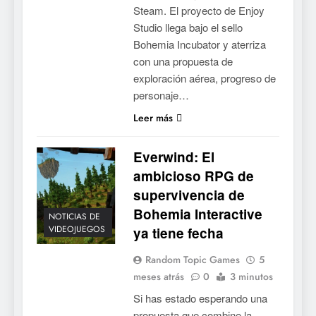
Steam. El proyecto de Enjoy
Studio llega bajo el sello
Bohemia Incubator y aterriza
con una propuesta de
exploración aérea, progreso de
personaje…
Leer más
Everwind: El
ambicioso RPG de
supervivencia de
Bohemia Interactive
NOTICIAS DE
VIDEOJUEGOS
ya tiene fecha
Random Topic Games
5
meses atrás
0
3 minutos
Si has estado esperando una
propuesta que combine la