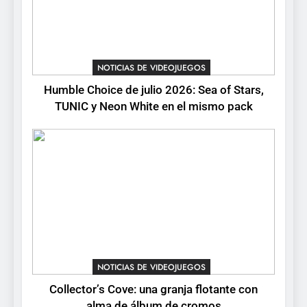
Mistbound: Guild Wars
tendrá su primer CCG digital
para PC y móviles
NOTICIAS DE VIDEOJUEGOS
NOTICIAS DE VIDEOJUEGOS
8
Humble Choice de julio 2026: Sea of Stars,
Onimusha: Way of the Sword
TUNIC y Neon White en el mismo pack
ya tiene fecha: Capcom
lanza demo gratuita y abre
NOTICIAS DE VIDEOJUEGOS
reservas
NOTICIAS DE VIDEOJUEGOS
Collector’s Cove: una granja flotante con
alma de álbum de cromos