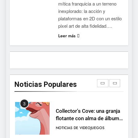
mítica franquicia a un terreno
la conducción acrobática a
NOTICIAS DE VIDEOJUEGOS
inexplorado: la acción y
PS5, Xbox Series X|S y PC
plataformas en 2D con un estilo
1
pixel art de alta fidelidad….
Ragnarok Origin: Classic ya
Leer más
está disponible, y es el único
RO F2P-friendly de la saga
NOTICIAS DE VIDEOJUEGOS
2
Humble Choice de julio
2026: Sea of Stars, TUNIC y
Noticias Populares
Neon White en el mismo
NOTICIAS DE VIDEOJUEGOS
pack
3
Collector’s Cove: una granja
flotante con alma de álbum
de cromos
NOTICIAS DE VIDEOJUEGOS