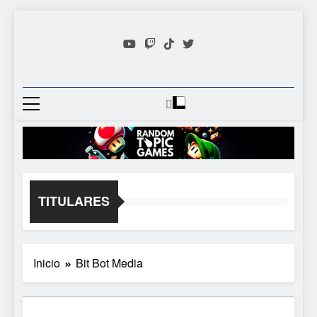
Saltar
al
contenido
Random
Descubre Tu Siguiente
Topic
Videojuego Favorito
Games
TITULARES
Inicio
Bit Bot Media
5