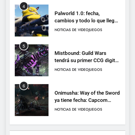
4
Palworld 1.0: fecha,
cambios y todo lo que llega
con el lanzamiento
NOTICIAS DE VIDEOJUEGOS
completo
5
Mistbound: Guild Wars
tendrá su primer CCG digital
para PC y móviles
NOTICIAS DE VIDEOJUEGOS
6
Onimusha: Way of the Sword
ya tiene fecha: Capcom
lanza demo gratuita y abre
NOTICIAS DE VIDEOJUEGOS
reservas
7
No Rest for the Wicked