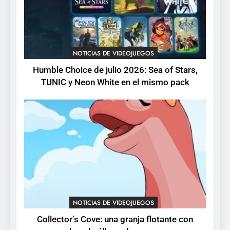
pack
3
Collector’s Cove: una granja
flotante con alma de álbum
NOTICIAS DE VIDEOJUEGOS
de cromos
NOTICIAS DE VIDEOJUEGOS
Humble Choice de julio 2026: Sea of Stars,
TUNIC y Neon White en el mismo pack
4
Palworld 1.0: fecha,
cambios y todo lo que llega
con el lanzamiento
NOTICIAS DE VIDEOJUEGOS
completo
5
Mistbound: Guild Wars
tendrá su primer CCG digital
para PC y móviles
NOTICIAS DE VIDEOJUEGOS
NOTICIAS DE VIDEOJUEGOS
Collector’s Cove: una granja flotante con
6