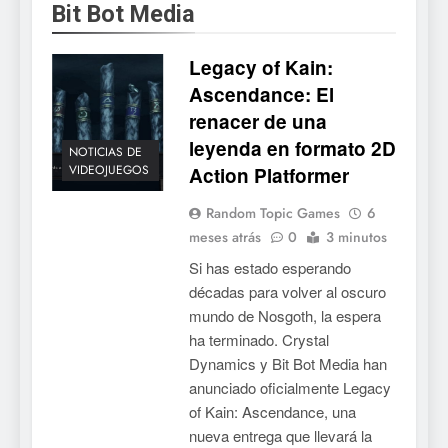
Bit Bot Media
Mistbound: Guild Wars
tendrá su primer CCG digital
Legacy of Kain:
para PC y móviles
NOTICIAS DE VIDEOJUEGOS
Ascendance: El
renacer de una
6
leyenda en formato 2D
Onimusha: Way of the Sword
NOTICIAS DE
VIDEOJUEGOS
Action Platformer
ya tiene fecha: Capcom
lanza demo gratuita y abre
NOTICIAS DE VIDEOJUEGOS
Random Topic Games
6
reservas
meses atrás
0
3 minutos
7
Si has estado esperando
No Rest for the Wicked
décadas para volver al oscuro
confirma su versión 1.0 para
mundo de Nosgoth, la espera
octubre en PS5 y PC
NOTICIAS DE VIDEOJUEGOS
ha terminado. Crystal
Dynamics y Bit Bot Media han
8
anunciado oficialmente Legacy
of Kain: Ascendance, una
Stuntman: Hollywood
nueva entrega que llevará la
devuelve el espectáculo de