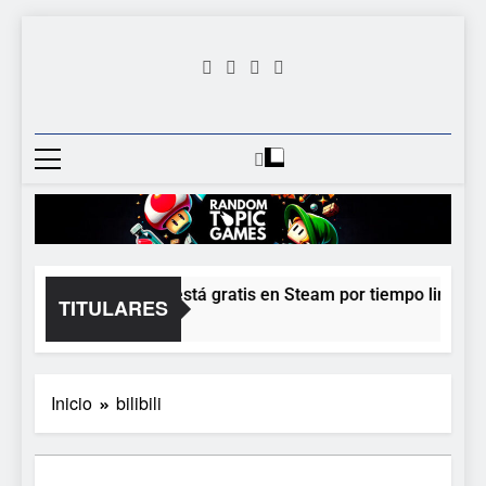
Saltar
al
contenido
Random
Descubre Tu Siguiente
Topic
Videojuego Favorito
Games
Moonlighter está gratis en Steam por tiempo limitado 
TITULARES
2 Horas Atrás
Inicio
bilibili
5