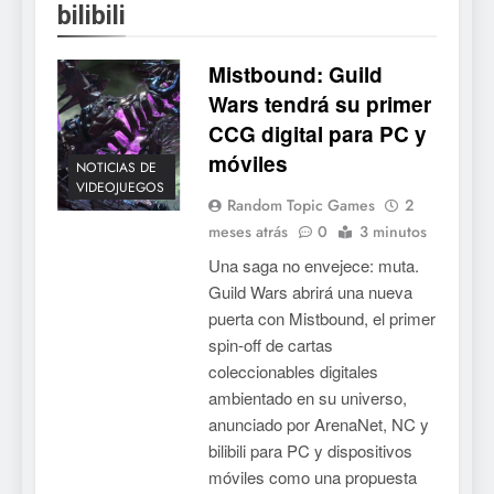
bilibili
Collector’s Cove: una granja
flotante con alma de álbum
de cromos
Mistbound: Guild
NOTICIAS DE VIDEOJUEGOS
Wars tendrá su primer
CCG digital para PC y
6
móviles
Palworld 1.0: fecha,
NOTICIAS DE
cambios y todo lo que llega
VIDEOJUEGOS
Random Topic Games
2
con el lanzamiento
NOTICIAS DE VIDEOJUEGOS
meses atrás
0
3 minutos
completo
Una saga no envejece: muta.
7
Guild Wars abrirá una nueva
Mistbound: Guild Wars
puerta con Mistbound, el primer
tendrá su primer CCG digital
spin-off de cartas
para PC y móviles
NOTICIAS DE VIDEOJUEGOS
coleccionables digitales
ambientado en su universo,
8
anunciado por ArenaNet, NC y
bilibili para PC y dispositivos
Onimusha: Way of the Sword
móviles como una propuesta
ya tiene fecha: Capcom