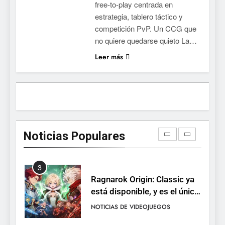
free-to-play centrada en
lanza demo gratuita y abre
NOTICIAS DE VIDEOJUEGOS
estrategia, tablero táctico y
reservas
competición PvP. Un CCG que
1
no quiere quedarse quieto La…
Moonlighter está gratis en
Leer más
Steam por tiempo limitado y
Epic regala otros dos juegos
NOTICIAS DE VIDEOJUEGOS
2
Dungeon Lurker supera las
100.000 listas de deseados
Noticias Populares
con una demo disponible
NOTICIAS DE VIDEOJUEGOS
hasta el 12 de agosto
3
Ragnarok Origin: Classic ya
está disponible, y es el único
RO F2P-friendly de la saga
NOTICIAS DE VIDEOJUEGOS