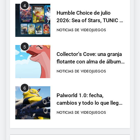
4
Humble Choice de julio
2026: Sea of Stars, TUNIC y
Neon White en el mismo
NOTICIAS DE VIDEOJUEGOS
pack
5
Collector’s Cove: una granja
flotante con alma de álbum
de cromos
NOTICIAS DE VIDEOJUEGOS
6
Palworld 1.0: fecha,
cambios y todo lo que llega
con el lanzamiento
NOTICIAS DE VIDEOJUEGOS
completo
7
Mistbound: Guild Wars