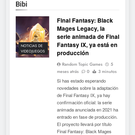
Bibi
Mistbound: Guild Wars
tendrá su primer CCG digital
Final Fantasy: Black
para PC y móviles
NOTICIAS DE VIDEOJUEGOS
Mages Legacy, la
serie animada de Final
6
Fantasy IX, ya está en
Onimusha: Way of the Sword
NOTICIAS DE
VIDEOJUEGOS
producción
ya tiene fecha: Capcom
lanza demo gratuita y abre
NOTICIAS DE VIDEOJUEGOS
Random Topic Games
5
reservas
meses atrás
0
3 minutos
7
Si has estado esperando
No Rest for the Wicked
novedades sobre la adaptación
confirma su versión 1.0 para
de Final Fantasy IX, ya hay
octubre en PS5 y PC
NOTICIAS DE VIDEOJUEGOS
confirmación oficial: la serie
animada anunciada en 2021 ha
8
entrado en fase de producción.
El proyecto llevará por título
Stuntman: Hollywood
Final Fantasy: Black Mages
devuelve el espectáculo de