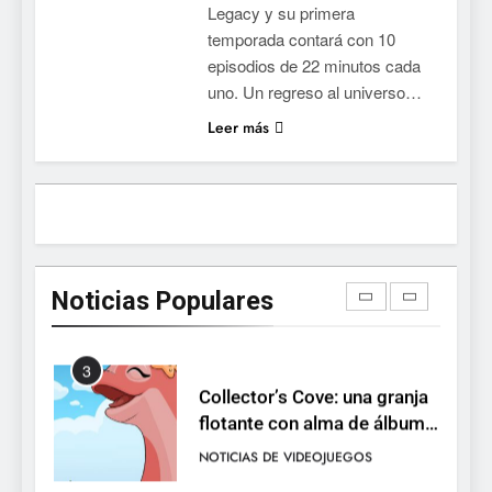
Legacy y su primera
la conducción acrobática a
NOTICIAS DE VIDEOJUEGOS
temporada contará con 10
PS5, Xbox Series X|S y PC
episodios de 22 minutos cada
1
uno. Un regreso al universo…
Ragnarok Origin: Classic ya
Leer más
está disponible, y es el único
RO F2P-friendly de la saga
NOTICIAS DE VIDEOJUEGOS
2
Humble Choice de julio
2026: Sea of Stars, TUNIC y
Noticias Populares
Neon White en el mismo
NOTICIAS DE VIDEOJUEGOS
pack
3
Collector’s Cove: una granja
flotante con alma de álbum
de cromos
NOTICIAS DE VIDEOJUEGOS