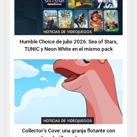
pack
3
Collector’s Cove: una granja
flotante con alma de álbum
NOTICIAS DE VIDEOJUEGOS
de cromos
NOTICIAS DE VIDEOJUEGOS
Humble Choice de julio 2026: Sea of Stars,
TUNIC y Neon White en el mismo pack
4
Palworld 1.0: fecha,
cambios y todo lo que llega
con el lanzamiento
NOTICIAS DE VIDEOJUEGOS
completo
5
Mistbound: Guild Wars
tendrá su primer CCG digital
para PC y móviles
NOTICIAS DE VIDEOJUEGOS
NOTICIAS DE VIDEOJUEGOS
Collector’s Cove: una granja flotante con
6