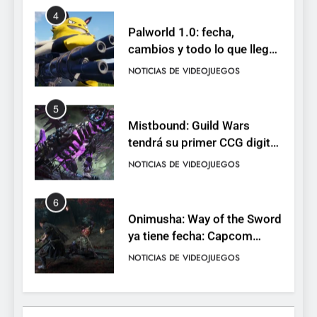
4
Palworld 1.0: fecha,
cambios y todo lo que llega
con el lanzamiento
NOTICIAS DE VIDEOJUEGOS
completo
5
Mistbound: Guild Wars
tendrá su primer CCG digital
para PC y móviles
NOTICIAS DE VIDEOJUEGOS
6
Onimusha: Way of the Sword
ya tiene fecha: Capcom
lanza demo gratuita y abre
NOTICIAS DE VIDEOJUEGOS
reservas
7
No Rest for the Wicked