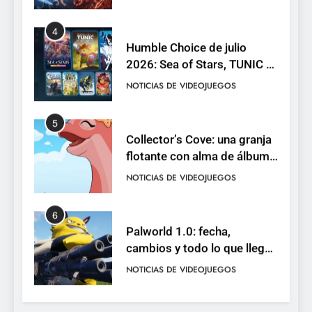
4
Humble Choice de julio
2026: Sea of Stars, TUNIC y
Neon White en el mismo
NOTICIAS DE VIDEOJUEGOS
pack
5
Collector’s Cove: una granja
flotante con alma de álbum
de cromos
NOTICIAS DE VIDEOJUEGOS
6
Palworld 1.0: fecha,
cambios y todo lo que llega
con el lanzamiento
NOTICIAS DE VIDEOJUEGOS
completo
7