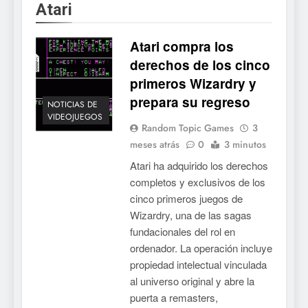
Atari
5
Collector’s Cove: una granja
flotante con alma de álbum
Atari compra los
de cromos
derechos de los cinco
NOTICIAS DE VIDEOJUEGOS
primeros Wizardry y
6
prepara su regreso
NOTICIAS DE
Palworld 1.0: fecha,
VIDEOJUEGOS
Random Topic Games
3
cambios y todo lo que llega
meses atrás
0
3 minutos
con el lanzamiento
NOTICIAS DE VIDEOJUEGOS
Atari ha adquirido los derechos
completo
completos y exclusivos de los
7
cinco primeros juegos de
Mistbound: Guild Wars
Wizardry, una de las sagas
tendrá su primer CCG digital
fundacionales del rol en
para PC y móviles
NOTICIAS DE VIDEOJUEGOS
ordenador. La operación incluye
propiedad intelectual vinculada
8
al universo original y abre la
puerta a remasters,
Onimusha: Way of the Sword