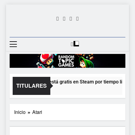
Saltar
al
contenido
Random
Descubre Tu Siguiente
Topic
Videojuego Favorito
Games
Moonlighter está gratis en Steam por tiempo limitado 
TITULARES
2 Horas Atrás
Inicio
Atari