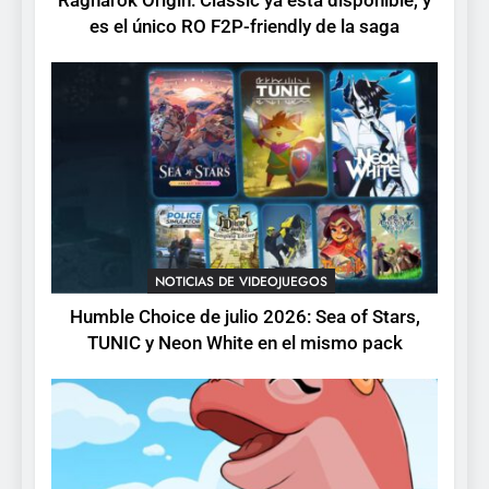
Ragnarok Origin: Classic ya está disponible, y
6
es el único RO F2P-friendly de la saga
Palworld 1.0: fecha,
cambios y todo lo que llega
con el lanzamiento
NOTICIAS DE VIDEOJUEGOS
completo
7
Mistbound: Guild Wars
tendrá su primer CCG digital
para PC y móviles
NOTICIAS DE VIDEOJUEGOS
NOTICIAS DE VIDEOJUEGOS
8
Humble Choice de julio 2026: Sea of Stars,
Onimusha: Way of the Sword
TUNIC y Neon White en el mismo pack
ya tiene fecha: Capcom
lanza demo gratuita y abre
NOTICIAS DE VIDEOJUEGOS
reservas