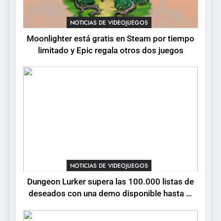
1
Moonlighter está gratis en
NOTICIAS DE VIDEOJUEGOS
Steam por tiempo limitado y
Moonlighter está gratis en Steam por tiempo
Epic regala otros dos juegos
NOTICIAS DE VIDEOJUEGOS
limitado y Epic regala otros dos juegos
2
Dungeon Lurker supera las
100.000 listas de deseados
con una demo disponible
NOTICIAS DE VIDEOJUEGOS
hasta el 12 de agosto
3
Ragnarok Origin: Classic ya
está disponible, y es el único
NOTICIAS DE VIDEOJUEGOS
RO F2P-friendly de la saga
NOTICIAS DE VIDEOJUEGOS
Dungeon Lurker supera las 100.000 listas de
deseados con una demo disponible hasta el
4
12 de agosto
Humble Choice de julio