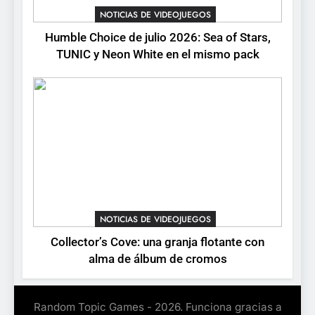
NOTICIAS DE VIDEOJUEGOS
8
Humble Choice de julio 2026: Sea of Stars,
Onimusha: Way of the Sword
TUNIC y Neon White en el mismo pack
ya tiene fecha: Capcom
lanza demo gratuita y abre
NOTICIAS DE VIDEOJUEGOS
reservas
NOTICIAS DE VIDEOJUEGOS
Collector’s Cove: una granja flotante con
alma de álbum de cromos
Random Topic Games - 2026. Funciona gracias a