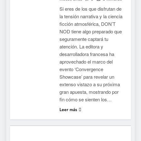
completo
Si eres de los que disfrutan de
7
la tensión narrativa y la ciencia
Mistbound: Guild Wars
ficción atmosférica, DON’T
tendrá su primer CCG digital
NOD tiene algo preparado que
para PC y móviles
NOTICIAS DE VIDEOJUEGOS
seguramente captará tu
atención. La editora y
8
desarrolladora francesa ha
aprovechado el marco del
Onimusha: Way of the Sword
evento ‘Convergence
ya tiene fecha: Capcom
Showcase’ para revelar un
lanza demo gratuita y abre
NOTICIAS DE VIDEOJUEGOS
extenso vistazo a su próxima
reservas
gran apuesta, mostrando por
1
fin cómo se sienten los…
Moonlighter está gratis en
Leer más
Steam por tiempo limitado y
Epic regala otros dos juegos
NOTICIAS DE VIDEOJUEGOS
2