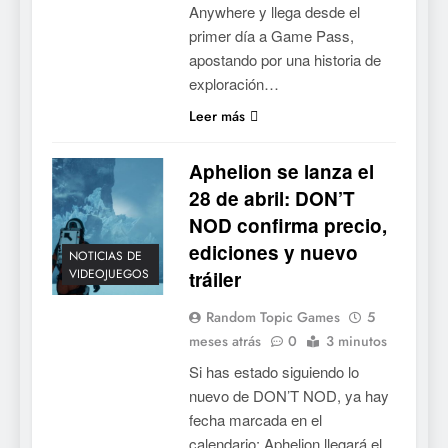
Anywhere y llega desde el
primer día a Game Pass,
apostando por una historia de
exploración…
Leer más
Aphelion se lanza el
28 de abril: DON’T
NOD confirma precio,
ediciones y nuevo
NOTICIAS DE
VIDEOJUEGOS
tráiler
Random Topic Games
5
meses atrás
0
3 minutos
Si has estado siguiendo lo
nuevo de DON’T NOD, ya hay
fecha marcada en el
calendario: Aphelion llegará el