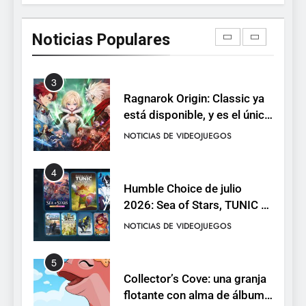
Dungeon Lurker supera las
100.000 listas de deseados
Noticias Populares
con una demo disponible
NOTICIAS DE VIDEOJUEGOS
hasta el 12 de agosto
3
Ragnarok Origin: Classic ya
está disponible, y es el único
RO F2P-friendly de la saga
NOTICIAS DE VIDEOJUEGOS
4
Humble Choice de julio
2026: Sea of Stars, TUNIC y
Neon White en el mismo
NOTICIAS DE VIDEOJUEGOS
pack
5
Collector’s Cove: una granja
flotante con alma de álbum