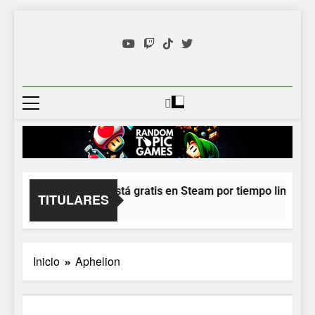
Saltar
al
contenido
Random
Descubre Tu Siguiente
Topic
Videojuego Favorito
Games
Moonlighter está gratis en Steam por tiempo limitado y
TITULARES
1 Día Atrás
Inicio
Aphelion