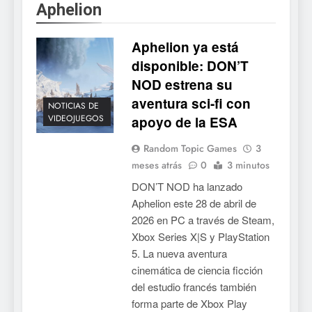
Aphelion
Aphelion ya está
disponible: DON’T
NOD estrena su
aventura sci-fi con
NOTICIAS DE
VIDEOJUEGOS
apoyo de la ESA
Random Topic Games
3
meses atrás
0
3 minutos
DON’T NOD ha lanzado
Aphelion este 28 de abril de
2026 en PC a través de Steam,
Xbox Series X|S y PlayStation
5. La nueva aventura
cinemática de ciencia ficción
del estudio francés también
forma parte de Xbox Play