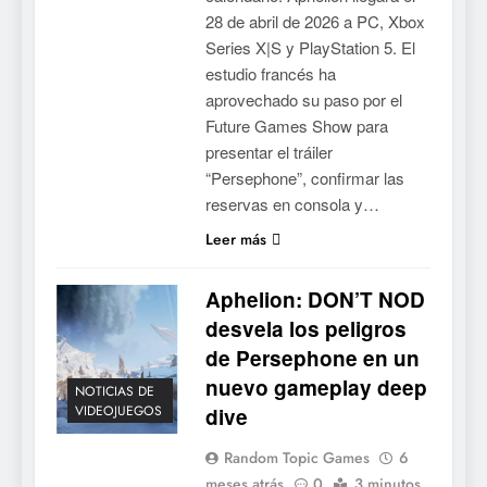
28 de abril de 2026 a PC, Xbox
Series X|S y PlayStation 5. El
estudio francés ha
aprovechado su paso por el
Future Games Show para
presentar el tráiler
“Persephone”, confirmar las
reservas en consola y…
Leer más
5
Collector’s Cove: una granja
Aphelion: DON’T NOD
flotante con alma de álbum
de cromos
desvela los peligros
NOTICIAS DE VIDEOJUEGOS
de Persephone en un
nuevo gameplay deep
6
NOTICIAS DE
VIDEOJUEGOS
dive
Palworld 1.0: fecha,
cambios y todo lo que llega
Random Topic Games
6
con el lanzamiento
NOTICIAS DE VIDEOJUEGOS
meses atrás
0
3 minutos