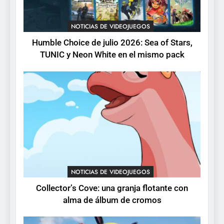
Collector’s Cove: una granja
flotante con alma de álbum
NOTICIAS DE VIDEOJUEGOS
de cromos
NOTICIAS DE VIDEOJUEGOS
Humble Choice de julio 2026: Sea of Stars,
TUNIC y Neon White en el mismo pack
4
Palworld 1.0: fecha,
cambios y todo lo que llega
con el lanzamiento
NOTICIAS DE VIDEOJUEGOS
completo
5
Mistbound: Guild Wars
tendrá su primer CCG digital
para PC y móviles
NOTICIAS DE VIDEOJUEGOS
NOTICIAS DE VIDEOJUEGOS
Collector’s Cove: una granja flotante con
6
alma de álbum de cromos
Onimusha: Way of the Sword
ya tiene fecha: Capcom