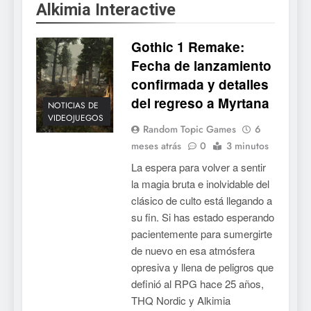
Alkimia Interactive
para PC y móviles
NOTICIAS DE VIDEOJUEGOS
Gothic 1 Remake:
6
Fecha de lanzamiento
Onimusha: Way of the Sword
confirmada y detalles
ya tiene fecha: Capcom
del regreso a Myrtana
lanza demo gratuita y abre
NOTICIAS DE VIDEOJUEGOS
NOTICIAS DE
reservas
VIDEOJUEGOS
Random Topic Games
6
7
meses atrás
0
3 minutos
No Rest for the Wicked
La espera para volver a sentir
confirma su versión 1.0 para
la magia bruta e inolvidable del
octubre en PS5 y PC
NOTICIAS DE VIDEOJUEGOS
clásico de culto está llegando a
su fin. Si has estado esperando
8
pacientemente para sumergirte
de nuevo en esa atmósfera
Stuntman: Hollywood
opresiva y llena de peligros que
devuelve el espectáculo de
definió al RPG hace 25 años,
la conducción acrobática a
NOTICIAS DE VIDEOJUEGOS
THQ Nordic y Alkimia
PS5, Xbox Series X|S y PC