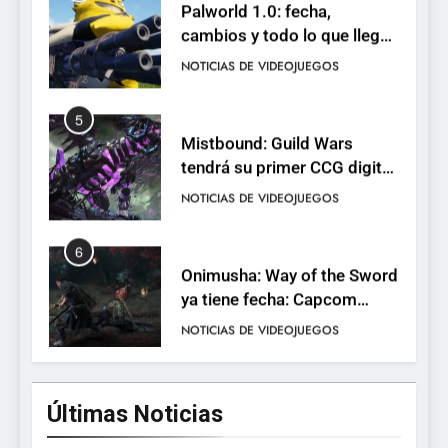
cambios y todo lo que llega
con el lanzamiento
NOTICIAS DE VIDEOJUEGOS
completo
5
Mistbound: Guild Wars
tendrá su primer CCG digital
para PC y móviles
NOTICIAS DE VIDEOJUEGOS
6
Onimusha: Way of the Sword
ya tiene fecha: Capcom
lanza demo gratuita y abre
NOTICIAS DE VIDEOJUEGOS
reservas
7
No Rest for the Wicked
Últimas Noticias
confirma su versión 1.0 para
octubre en PS5 y PC
NOTICIAS DE VIDEOJUEGOS