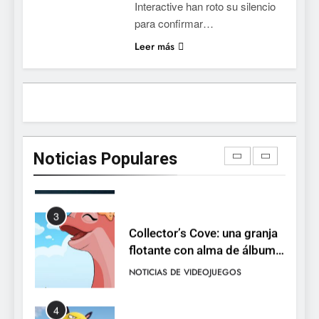
Interactive han roto su silencio
1
para confirmar…
Ragnarok Origin: Classic ya
Leer más
está disponible, y es el único
RO F2P-friendly de la saga
NOTICIAS DE VIDEOJUEGOS
2
Humble Choice de julio
2026: Sea of Stars, TUNIC y
Noticias Populares
Neon White en el mismo
NOTICIAS DE VIDEOJUEGOS
pack
3
Collector’s Cove: una granja
flotante con alma de álbum
de cromos
NOTICIAS DE VIDEOJUEGOS
4
Palworld 1.0: fecha,