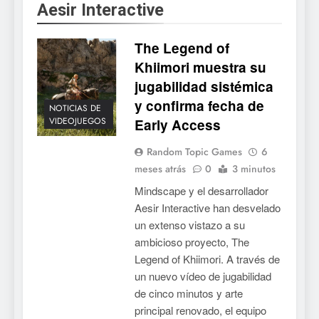
Aesir Interactive
Collector’s Cove: una granja
flotante con alma de álbum
The Legend of
de cromos
NOTICIAS DE VIDEOJUEGOS
Khiimori muestra su
jugabilidad sistémica
6
y confirma fecha de
Palworld 1.0: fecha,
NOTICIAS DE
VIDEOJUEGOS
Early Access
cambios y todo lo que llega
con el lanzamiento
NOTICIAS DE VIDEOJUEGOS
Random Topic Games
6
completo
meses atrás
0
3 minutos
7
Mindscape y el desarrollador
Mistbound: Guild Wars
Aesir Interactive han desvelado
tendrá su primer CCG digital
un extenso vistazo a su
para PC y móviles
NOTICIAS DE VIDEOJUEGOS
ambicioso proyecto, The
Legend of Khiimori. A través de
8
un nuevo vídeo de jugabilidad
de cinco minutos y arte
Onimusha: Way of the Sword
principal renovado, el equipo
ya tiene fecha: Capcom