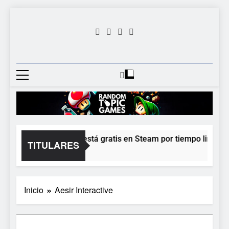
Saltar
al
contenido
Random
Descubre Tu Siguiente
Topic
Videojuego Favorito
Games
Moonlighter está gratis en Steam por tiempo limitado 
TITULARES
4 Horas Atrás
Inicio
Aesir Interactive
5