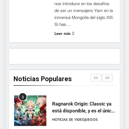
nos introduce en los desafíos
lanza demo gratuita y abre
NOTICIAS DE VIDEOJUEGOS
de ser un mensajero Yam en la
reservas
inmensa Mongolia del siglo XIII.
1
Si has…
Moonlighter está gratis en
Leer más
Steam por tiempo limitado y
Epic regala otros dos juegos
NOTICIAS DE VIDEOJUEGOS
2
Dungeon Lurker supera las
100.000 listas de deseados
Noticias Populares
con una demo disponible
NOTICIAS DE VIDEOJUEGOS
hasta el 12 de agosto
3
Ragnarok Origin: Classic ya
está disponible, y es el único
RO F2P-friendly de la saga
NOTICIAS DE VIDEOJUEGOS