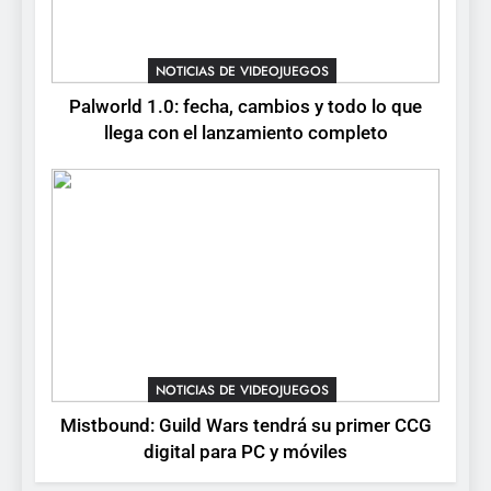
confirma su versión 1.0 para
octubre en PS5 y PC
NOTICIAS DE VIDEOJUEGOS
NOTICIAS DE VIDEOJUEGOS
8
Palworld 1.0: fecha, cambios y todo lo que
Stuntman: Hollywood
llega con el lanzamiento completo
devuelve el espectáculo de
la conducción acrobática a
NOTICIAS DE VIDEOJUEGOS
PS5, Xbox Series X|S y PC
NOTICIAS DE VIDEOJUEGOS
Mistbound: Guild Wars tendrá su primer CCG
digital para PC y móviles