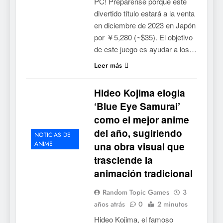
PC! Prepárense porque este
divertido título estará a la venta
en diciembre de 2023 en Japón
por ￥5,280 (~$35). El objetivo
de este juego es ayudar a los…
Leer más
Hideo Kojima elogia
‘Blue Eye Samurai’
como el mejor anime
del año, sugiriendo
5
NOTICIAS DE
ANIME
una obra visual que
Mistbound: Guild Wars
tendrá su primer CCG digital
trasciende la
para PC y móviles
animación tradicional
NOTICIAS DE VIDEOJUEGOS
Random Topic Games
3
6
años atrás
0
2 minutos
Onimusha: Way of the Sword
Hideo Kojima, el famoso