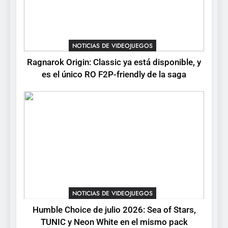
la conducción acrobática a
NOTICIAS DE VIDEOJUEGOS
PS5, Xbox Series X|S y PC
1
Ragnarok Origin: Classic ya
NOTICIAS DE VIDEOJUEGOS
está disponible, y es el único
Ragnarok Origin: Classic ya está disponible, y
RO F2P-friendly de la saga
NOTICIAS DE VIDEOJUEGOS
es el único RO F2P-friendly de la saga
2
Humble Choice de julio
2026: Sea of Stars, TUNIC y
Neon White en el mismo
NOTICIAS DE VIDEOJUEGOS
pack
3
Collector’s Cove: una granja
flotante con alma de álbum
NOTICIAS DE VIDEOJUEGOS
de cromos
NOTICIAS DE VIDEOJUEGOS
Humble Choice de julio 2026: Sea of Stars,
TUNIC y Neon White en el mismo pack