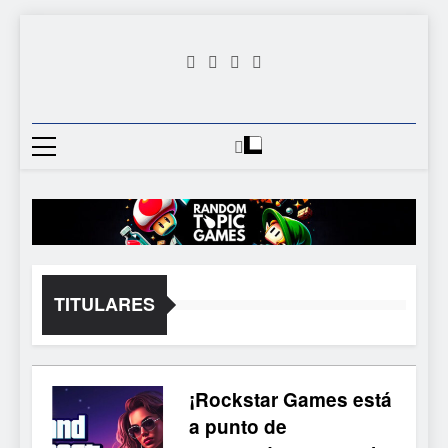
Saltar
al
contenido
Random
Descubre Tu Siguiente
Topic
Videojuego Favorito
Games
TITULARES
¡Rockstar Games está
a punto de