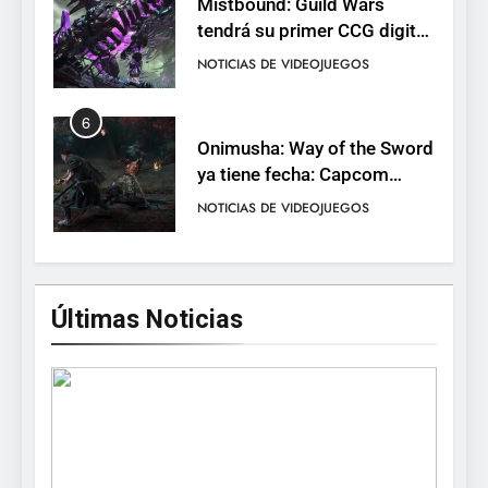
Mistbound: Guild Wars
tendrá su primer CCG digital
para PC y móviles
NOTICIAS DE VIDEOJUEGOS
6
Onimusha: Way of the Sword
ya tiene fecha: Capcom
lanza demo gratuita y abre
NOTICIAS DE VIDEOJUEGOS
reservas
7
No Rest for the Wicked
Últimas Noticias
confirma su versión 1.0 para
octubre en PS5 y PC
NOTICIAS DE VIDEOJUEGOS
8
Stuntman: Hollywood
devuelve el espectáculo de