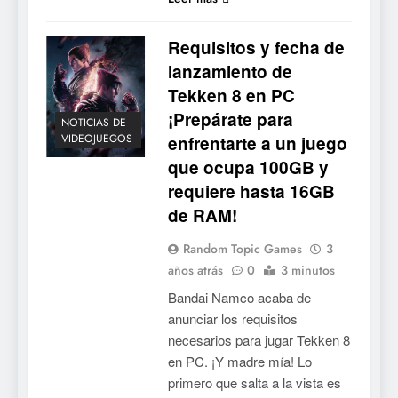
Requisitos y fecha de
lanzamiento de
Tekken 8 en PC
¡Prepárate para
NOTICIAS DE
VIDEOJUEGOS
enfrentarte a un juego
que ocupa 100GB y
requiere hasta 16GB
de RAM!
Random Topic Games
3
años atrás
0
3 minutos
Bandai Namco acaba de
anunciar los requisitos
necesarios para jugar Tekken 8
en PC. ¡Y madre mía! Lo
primero que salta a la vista es