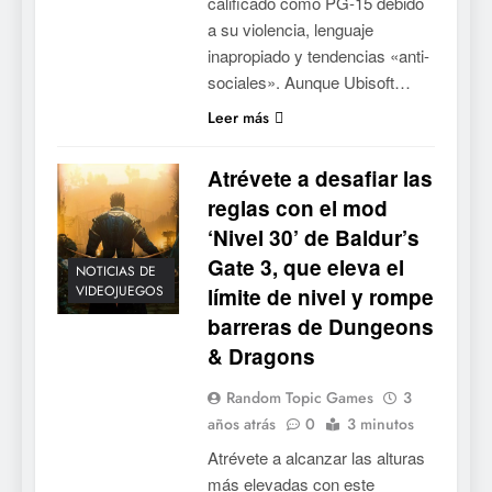
calificado como PG-15 debido
a su violencia, lenguaje
inapropiado y tendencias «anti-
sociales». Aunque Ubisoft…
Leer más
Atrévete a desafiar las
reglas con el mod
‘Nivel 30’ de Baldur’s
Gate 3, que eleva el
NOTICIAS DE
VIDEOJUEGOS
límite de nivel y rompe
barreras de Dungeons
& Dragons
Random Topic Games
3
años atrás
0
3 minutos
Atrévete a alcanzar las alturas
más elevadas con este