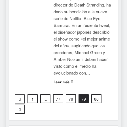
ya tiene fecha: Capcom
director de Death Stranding, ha
lanza demo gratuita y abre
NOTICIAS DE VIDEOJUEGOS
dado su bendición a la nueva
reservas
serie de Netflix, Blue Eye
7
Samurai. En un reciente tweet,
No Rest for the Wicked
el diseñador japonés describió
confirma su versión 1.0 para
el show como «el mejor anime
octubre en PS5 y PC
del año», sugiriendo que los
NOTICIAS DE VIDEOJUEGOS
creadores, Michael Green y
Amber Noizumi, deben haber
8
visto cómo el medio ha
Stuntman: Hollywood
evolucionado con…
devuelve el espectáculo de
la conducción acrobática a
Leer más
NOTICIAS DE VIDEOJUEGOS
PS5, Xbox Series X|S y PC
1
1
…
77
78
79
80
Ragnarok Origin: Classic ya
está disponible, y es el único
RO F2P-friendly de la saga
NOTICIAS DE VIDEOJUEGOS