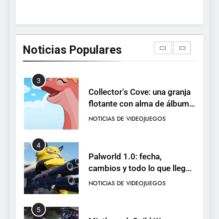
2
Humble Choice de julio
2026: Sea of Stars, TUNIC y
Noticias Populares
Neon White en el mismo
NOTICIAS DE VIDEOJUEGOS
pack
3
Collector’s Cove: una granja
flotante con alma de álbum
de cromos
NOTICIAS DE VIDEOJUEGOS
4
Palworld 1.0: fecha,
cambios y todo lo que llega
con el lanzamiento
NOTICIAS DE VIDEOJUEGOS
completo
5