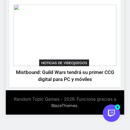
la conducción acrobática a
NOTICIAS DE VIDEOJUEGOS
PS5, Xbox Series X|S y PC
NOTICIAS DE VIDEOJUEGOS
Mistbound: Guild Wars tendrá su primer CCG
digital para PC y móviles
Random Topic Games - 2026. Funciona gracias a
.
BlazeThemes