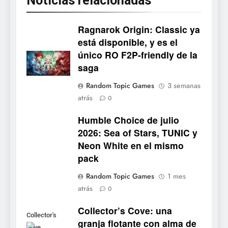
Noticias relacionadas
Ragnarok Origin: Classic ya
está disponible, y es el
único RO F2P-friendly de la
5
saga
Mistbound: Guild Wars
Random Topic Games
3 semanas
tendrá su primer CCG digital
atrás
0
para PC y móviles
NOTICIAS DE VIDEOJUEGOS
Humble Choice de julio
2026: Sea of Stars, TUNIC y
6
Neon White en el mismo
Onimusha: Way of the Sword
pack
ya tiene fecha: Capcom
lanza demo gratuita y abre
NOTICIAS DE VIDEOJUEGOS
Random Topic Games
1 mes
reservas
atrás
0
7
Collector’s Cove: una
No Rest for the Wicked
Collector's
granja flotante con alma de
confirma su versión 1.0 para
Cove