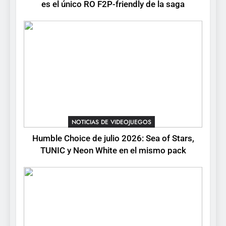
NOTICIAS DE VIDEOJUEGOS
es el único RO F2P-friendly de la saga
2
Humble Choice de julio
2026: Sea of Stars, TUNIC y
Neon White en el mismo
NOTICIAS DE VIDEOJUEGOS
pack
3
Collector’s Cove: una granja
flotante con alma de álbum
NOTICIAS DE VIDEOJUEGOS
de cromos
NOTICIAS DE VIDEOJUEGOS
Humble Choice de julio 2026: Sea of Stars,
TUNIC y Neon White en el mismo pack
4
Palworld 1.0: fecha,
cambios y todo lo que llega
con el lanzamiento
NOTICIAS DE VIDEOJUEGOS
completo