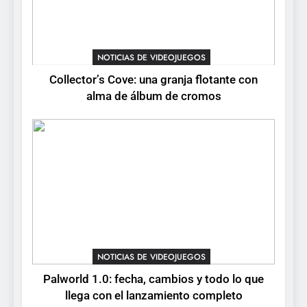
5
Mistbound: Guild Wars
tendrá su primer CCG digital
para PC y móviles
NOTICIAS DE VIDEOJUEGOS
NOTICIAS DE VIDEOJUEGOS
Collector’s Cove: una granja flotante con
6
alma de álbum de cromos
Onimusha: Way of the Sword
ya tiene fecha: Capcom
lanza demo gratuita y abre
NOTICIAS DE VIDEOJUEGOS
reservas
7
No Rest for the Wicked
confirma su versión 1.0 para
octubre en PS5 y PC
NOTICIAS DE VIDEOJUEGOS
NOTICIAS DE VIDEOJUEGOS
8
Palworld 1.0: fecha, cambios y todo lo que
Stuntman: Hollywood
llega con el lanzamiento completo
devuelve el espectáculo de