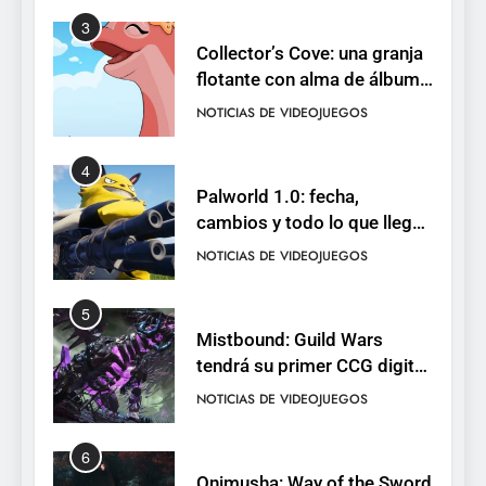
3
Collector’s Cove: una granja
flotante con alma de álbum
de cromos
NOTICIAS DE VIDEOJUEGOS
4
Palworld 1.0: fecha,
cambios y todo lo que llega
con el lanzamiento
NOTICIAS DE VIDEOJUEGOS
completo
5
Mistbound: Guild Wars
tendrá su primer CCG digital
para PC y móviles
NOTICIAS DE VIDEOJUEGOS
6
Onimusha: Way of the Sword