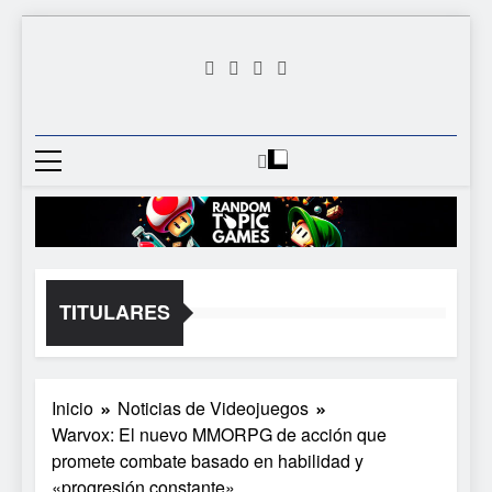
Saltar
al
contenido
Random
Descubre Tu Siguiente
Topic
Videojuego Favorito
Games
TITULARES
Inicio
Noticias de Videojuegos
Warvox: El nuevo MMORPG de acción que
promete combate basado en habilidad y
«progresión constante»