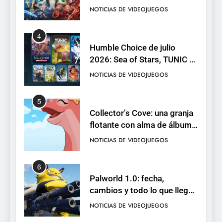
RO F2P-friendly de la saga
NOTICIAS DE VIDEOJUEGOS
4
Humble Choice de julio
2026: Sea of Stars, TUNIC y
Neon White en el mismo
NOTICIAS DE VIDEOJUEGOS
pack
5
Collector’s Cove: una granja
flotante con alma de álbum
de cromos
NOTICIAS DE VIDEOJUEGOS
6
Palworld 1.0: fecha,
cambios y todo lo que llega
con el lanzamiento
NOTICIAS DE VIDEOJUEGOS
completo