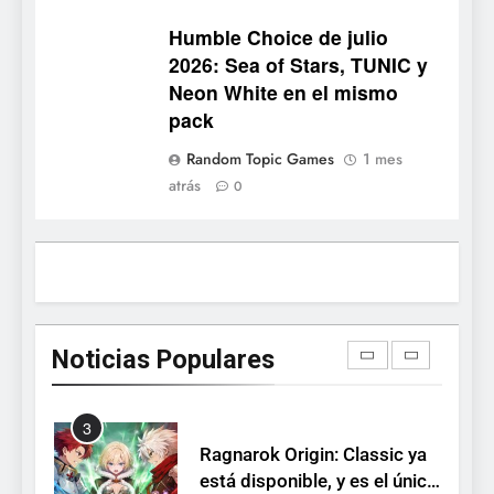
Onimusha: Way of the Sword
Humble Choice de julio
ya tiene fecha: Capcom
2026: Sea of Stars, TUNIC y
lanza demo gratuita y abre
NOTICIAS DE VIDEOJUEGOS
Neon White en el mismo
reservas
pack
1
Random Topic Games
1 mes
Moonlighter está gratis en
atrás
0
Steam por tiempo limitado y
Epic regala otros dos juegos
NOTICIAS DE VIDEOJUEGOS
2
Dungeon Lurker supera las
100.000 listas de deseados
Noticias Populares
con una demo disponible
NOTICIAS DE VIDEOJUEGOS
hasta el 12 de agosto
3
Ragnarok Origin: Classic ya
está disponible, y es el único