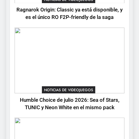
Ragnarok Origin: Classic ya está disponible, y
6
es el único RO F2P-friendly de la saga
Palworld 1.0: fecha,
cambios y todo lo que llega
con el lanzamiento
NOTICIAS DE VIDEOJUEGOS
completo
7
Mistbound: Guild Wars
tendrá su primer CCG digital
para PC y móviles
NOTICIAS DE VIDEOJUEGOS
NOTICIAS DE VIDEOJUEGOS
8
Humble Choice de julio 2026: Sea of Stars,
Onimusha: Way of the Sword
TUNIC y Neon White en el mismo pack
ya tiene fecha: Capcom
lanza demo gratuita y abre
NOTICIAS DE VIDEOJUEGOS
reservas