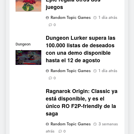
juegos
5
Random Topic Games
1 día atrás
Collector’s Cove: una granja
0
flotante con alma de álbum
de cromos
Dungeon Lurker supera las
NOTICIAS DE VIDEOJUEGOS
100.000 listas de deseados
Dungeon
con una demo disponible
Lurker
6
hasta el 12 de agosto
Palworld 1.0: fecha,
cambios y todo lo que llega
Random Topic Games
1 día atrás
con el lanzamiento
NOTICIAS DE VIDEOJUEGOS
0
completo
Ragnarok Origin: Classic ya
7
está disponible, y es el
Mistbound: Guild Wars
único RO F2P-friendly de la
tendrá su primer CCG digital
saga
para PC y móviles
NOTICIAS DE VIDEOJUEGOS
Random Topic Games
3 semanas
atrás
8
0