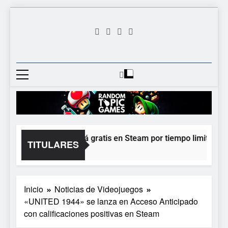
Saltar
al
contenido
Random
Descubre Tu Siguiente
Topic
Videojuego Favorito
Games
Moonlighter está gratis en Steam por tiempo limitado y E
TITULARES
1 Día Atrás
Inicio
Noticias de Videojuegos
«UNITED 1944» se lanza en Acceso Anticipado
con calificaciones positivas en Steam