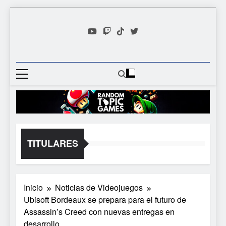
Saltar
al
contenido
Random
Descubre Tu Siguiente
Topic
Videojuego Favorito
Games
TITULARES
Inicio
Noticias de Videojuegos
Ubisoft Bordeaux se prepara para el futuro de
Assassin’s Creed con nuevas entregas en
desarrollo