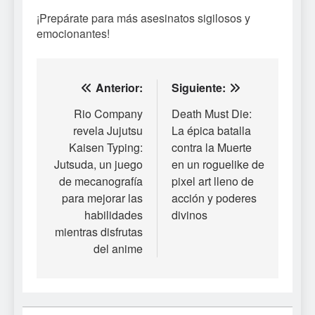
¡Prepárate para más asesinatos sigilosos y
emocionantes!
Navegación
Anterior:
Siguiente:
de
Rio Company
Death Must Die:
revela Jujutsu
La épica batalla
entradas
Kaisen Typing:
contra la Muerte
Jutsuda, un juego
en un roguelike de
de mecanografía
pixel art lleno de
para mejorar las
acción y poderes
habilidades
divinos
mientras disfrutas
del anime