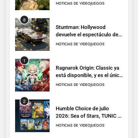
octubre en PS5 y PC
NOTICIAS DE VIDEOJUEGOS
8
Stuntman: Hollywood
devuelve el espectáculo de
la conducción acrobática a
NOTICIAS DE VIDEOJUEGOS
PS5, Xbox Series X|S y PC
1
Ragnarok Origin: Classic ya
está disponible, y es el único
RO F2P-friendly de la saga
NOTICIAS DE VIDEOJUEGOS
2
Humble Choice de julio
2026: Sea of Stars, TUNIC y
Neon White en el mismo
NOTICIAS DE VIDEOJUEGOS
pack