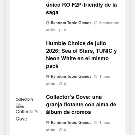
PS5, Xbox Series X|S y PC
único RO F2P-friendly de la
1
saga
Ragnarok Origin: Classic ya
Random Topic Games
3 semanas
está disponible, y es el único
atrás
0
RO F2P-friendly de la saga
NOTICIAS DE VIDEOJUEGOS
Humble Choice de julio
2026: Sea of Stars, TUNIC y
2
Neon White en el mismo
Humble Choice de julio
pack
2026: Sea of Stars, TUNIC y
Neon White en el mismo
NOTICIAS DE VIDEOJUEGOS
Random Topic Games
1 mes
pack
atrás
0
3
Collector’s Cove: una
Collector’s Cove: una granja
Collector's
granja flotante con alma de
flotante con alma de álbum
Cove
álbum de cromos
de cromos
NOTICIAS DE VIDEOJUEGOS
Random Topic Games
1 mes
atrás
4
0