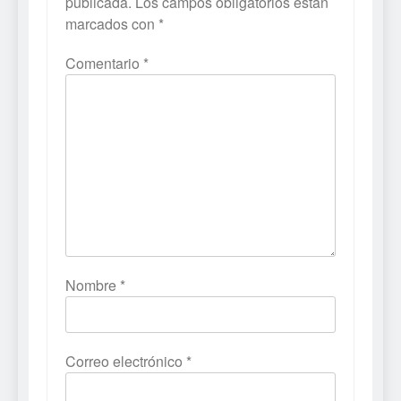
publicada.
Los campos obligatorios están
marcados con
*
Comentario
*
Nombre
*
Correo electrónico
*
5
Mistbound: Guild Wars