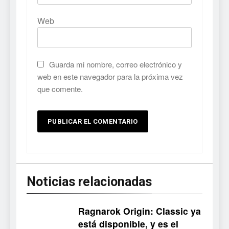
tendrá su primer CCG digital
para PC y móviles
NOTICIAS DE VIDEOJUEGOS
Web
6
Onimusha: Way of the Sword
Guarda mi nombre, correo electrónico y
ya tiene fecha: Capcom
web en este navegador para la próxima vez
lanza demo gratuita y abre
NOTICIAS DE VIDEOJUEGOS
que comente.
reservas
7
No Rest for the Wicked
confirma su versión 1.0 para
octubre en PS5 y PC
NOTICIAS DE VIDEOJUEGOS
Noticias relacionadas
8
Stuntman: Hollywood
devuelve el espectáculo de
Ragnarok Origin: Classic ya
la conducción acrobática a
NOTICIAS DE VIDEOJUEGOS
está disponible, y es el