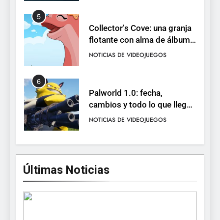
5
Collector’s Cove: una granja
flotante con alma de álbum
de cromos
NOTICIAS DE VIDEOJUEGOS
6
Palworld 1.0: fecha,
cambios y todo lo que llega
con el lanzamiento
NOTICIAS DE VIDEOJUEGOS
completo
7
Mistbound: Guild Wars
Últimas Noticias
tendrá su primer CCG digital
para PC y móviles
NOTICIAS DE VIDEOJUEGOS
8