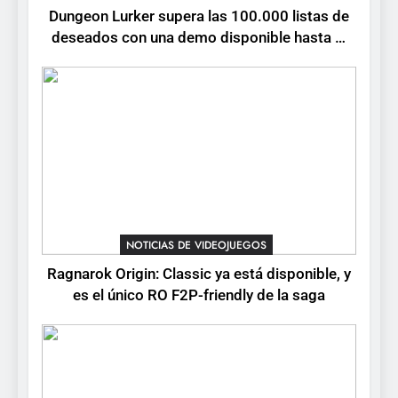
RO F2P-friendly de la saga
NOTICIAS DE VIDEOJUEGOS
Dungeon Lurker supera las 100.000 listas de
deseados con una demo disponible hasta el
4
12 de agosto
Humble Choice de julio
2026: Sea of Stars, TUNIC y
Neon White en el mismo
NOTICIAS DE VIDEOJUEGOS
pack
5
Collector’s Cove: una granja
flotante con alma de álbum
de cromos
NOTICIAS DE VIDEOJUEGOS
NOTICIAS DE VIDEOJUEGOS
Ragnarok Origin: Classic ya está disponible, y
6
es el único RO F2P-friendly de la saga
Palworld 1.0: fecha,
cambios y todo lo que llega
con el lanzamiento
NOTICIAS DE VIDEOJUEGOS
completo