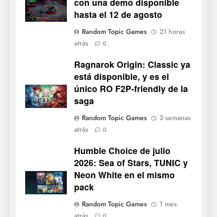
con una demo disponible
Lurker
6
hasta el 12 de agosto
Palworld 1.0: fecha,
cambios y todo lo que llega
Random Topic Games
21 horas
con el lanzamiento
NOTICIAS DE VIDEOJUEGOS
atrás
0
completo
Ragnarok Origin: Classic ya
7
está disponible, y es el
Mistbound: Guild Wars
único RO F2P-friendly de la
tendrá su primer CCG digital
saga
para PC y móviles
NOTICIAS DE VIDEOJUEGOS
Random Topic Games
3 semanas
atrás
8
0
Onimusha: Way of the Sword
Humble Choice de julio
ya tiene fecha: Capcom
2026: Sea of Stars, TUNIC y
lanza demo gratuita y abre
NOTICIAS DE VIDEOJUEGOS
Neon White en el mismo
reservas
pack
1
Random Topic Games
1 mes
Moonlighter está gratis en
atrás
0