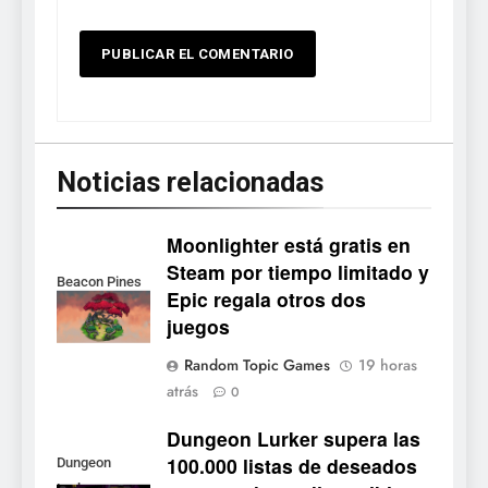
Noticias relacionadas
Moonlighter está gratis en
Steam por tiempo limitado y
Beacon Pines
Epic regala otros dos
juegos
5
Random Topic Games
19 horas
Collector’s Cove: una granja
atrás
0
flotante con alma de álbum
de cromos
Dungeon Lurker supera las
NOTICIAS DE VIDEOJUEGOS
100.000 listas de deseados
Dungeon