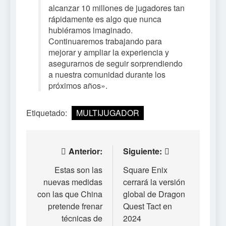
alcanzar 10 millones de jugadores tan
rápidamente es algo que nunca
hubiéramos imaginado.
Continuaremos trabajando para
mejorar y ampliar la experiencia y
asegurarnos de seguir sorprendiendo
a nuestra comunidad durante los
próximos años».
Etiquetado:
MULTIJUGADOR
Navegación
Anterior:
Siguiente:
de
Estas son las
Square Enix
nuevas medidas
cerrará la versión
entradas
con las que China
global de Dragon
pretende frenar
Quest Tact en
técnicas de
2024