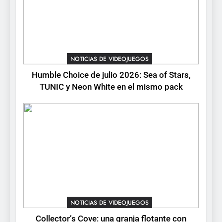
7
Mistbound: Guild Wars
tendrá su primer CCG digital
para PC y móviles
NOTICIAS DE VIDEOJUEGOS
NOTICIAS DE VIDEOJUEGOS
8
Humble Choice de julio 2026: Sea of Stars,
Onimusha: Way of the Sword
TUNIC y Neon White en el mismo pack
ya tiene fecha: Capcom
lanza demo gratuita y abre
NOTICIAS DE VIDEOJUEGOS
reservas
NOTICIAS DE VIDEOJUEGOS
Collector’s Cove: una granja flotante con