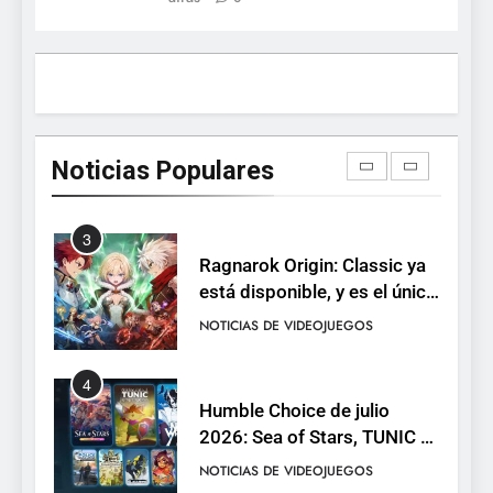
Steam por tiempo limitado y
Epic regala otros dos juegos
NOTICIAS DE VIDEOJUEGOS
2
Dungeon Lurker supera las
100.000 listas de deseados
Noticias Populares
con una demo disponible
NOTICIAS DE VIDEOJUEGOS
hasta el 12 de agosto
3
Ragnarok Origin: Classic ya
está disponible, y es el único
RO F2P-friendly de la saga
NOTICIAS DE VIDEOJUEGOS
4
Humble Choice de julio
2026: Sea of Stars, TUNIC y
Neon White en el mismo
NOTICIAS DE VIDEOJUEGOS
pack