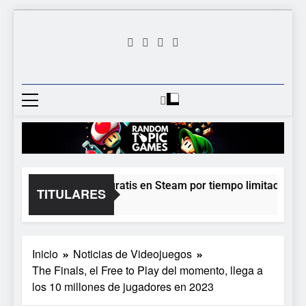
Saltar
al
contenido
Random
Descubre Tu Siguiente
Topic
Videojuego Favorito
Games
Moonlighter está gratis en Steam por tiempo limitado y Epi
TITULARES
19 Horas Atrás
Inicio
Noticias de Videojuegos
The Finals, el Free to Play del momento, llega a
los 10 millones de jugadores en 2023