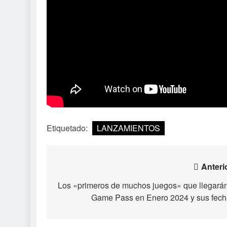
Etiquetado:
LANZAMIENTOS
Navegación
Anteri
de
Los «primeros de muchos juegos» que llegará
Game Pass en Enero 2024 y sus fec
entradas