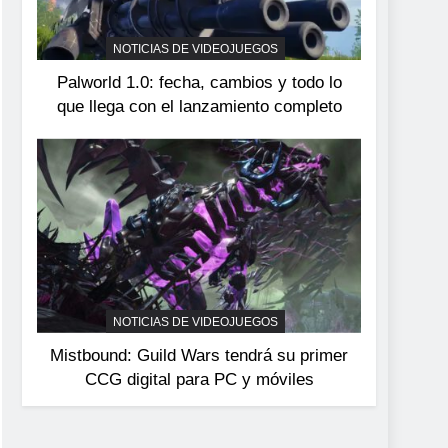
devuelve el espectáculo
de la conducción
NOTICIAS DE VIDEOJUEGOS
NOTICIAS DE VIDEOJUEGOS
acrobática a PS5, Xbox
Palworld 1.0: fecha, cambios y todo lo
Series X|S y PC
que llega con el lanzamiento completo
NOTICIAS DE VIDEOJUEGOS
Mistbound: Guild Wars tendrá su primer
CCG digital para PC y móviles