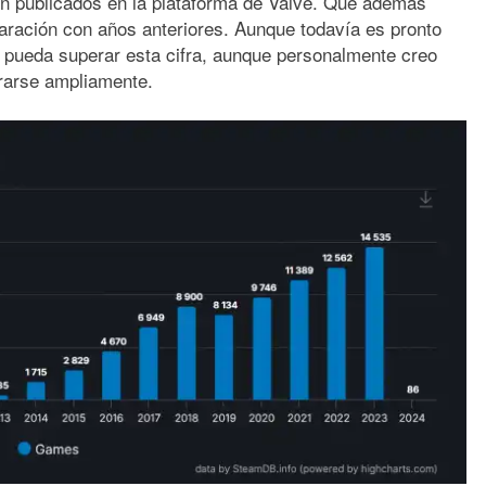
n publicados en la plataforma de Valve. Que además
aración con años anteriores. Aunque todavía es pronto
4 pueda superar esta cifra, aunque personalmente creo
rarse ampliamente.