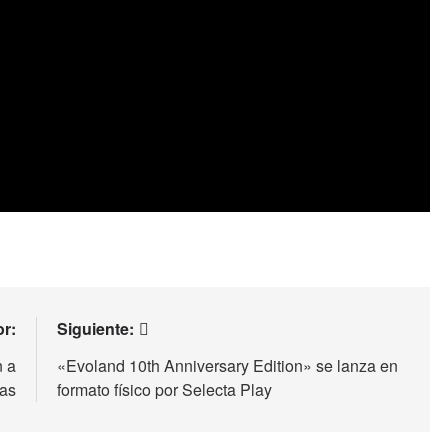
or:
Siguiente:
n a
«Evoland 10th Anniversary Edition» se lanza en
has
formato físico por Selecta Play