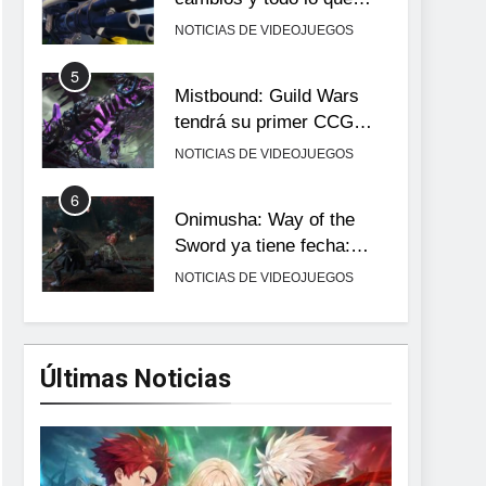
llega con el lanzamiento
NOTICIAS DE VIDEOJUEGOS
completo
5
Mistbound: Guild Wars
tendrá su primer CCG
digital para PC y móviles
NOTICIAS DE VIDEOJUEGOS
6
Onimusha: Way of the
Sword ya tiene fecha:
Capcom lanza demo
NOTICIAS DE VIDEOJUEGOS
gratuita y abre reservas
7
No Rest for the Wicked
confirma su versión 1.0
Últimas Noticias
para octubre en PS5 y PC
NOTICIAS DE VIDEOJUEGOS
8
Stuntman: Hollywood