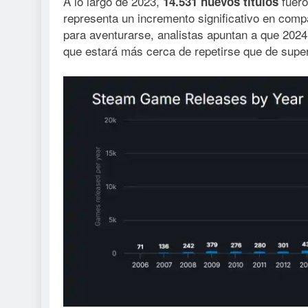
A lo largo de 2023,
fuero
14.531 nuevos títulos
representa un incremento significativo en comp
para aventurarse, analistas apuntan a que 202
que estará más cerca de repetirse que de supe