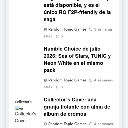
está disponible, y es el
único RO F2P-friendly de la
5
saga
Mistbound: Guild Wars
Random Topic Games
3 semanas
tendrá su primer CCG digital
atrás
0
para PC y móviles
NOTICIAS DE VIDEOJUEGOS
Humble Choice de julio
2026: Sea of Stars, TUNIC y
6
Neon White en el mismo
Onimusha: Way of the Sword
pack
ya tiene fecha: Capcom
lanza demo gratuita y abre
NOTICIAS DE VIDEOJUEGOS
Random Topic Games
4 semanas
reservas
atrás
0
7
Collector’s Cove: una
No Rest for the Wicked
Collector's
granja flotante con alma de
confirma su versión 1.0 para
Cove
álbum de cromos
octubre en PS5 y PC
NOTICIAS DE VIDEOJUEGOS
Random Topic Games
4 semanas