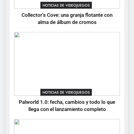
para PC y móviles
NOTICIAS DE VIDEOJUEGOS
NOTICIAS DE VIDEOJUEGOS
Collector’s Cove: una granja flotante con
6
alma de álbum de cromos
Onimusha: Way of the Sword
ya tiene fecha: Capcom
lanza demo gratuita y abre
NOTICIAS DE VIDEOJUEGOS
reservas
7
No Rest for the Wicked
confirma su versión 1.0 para
octubre en PS5 y PC
NOTICIAS DE VIDEOJUEGOS
NOTICIAS DE VIDEOJUEGOS
8
Palworld 1.0: fecha, cambios y todo lo que
Stuntman: Hollywood
llega con el lanzamiento completo
devuelve el espectáculo de
la conducción acrobática a
NOTICIAS DE VIDEOJUEGOS
PS5, Xbox Series X|S y PC