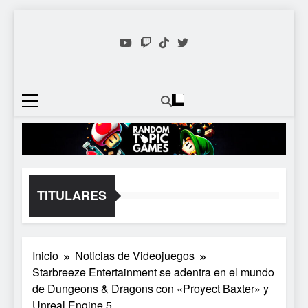
Saltar
al
contenido
Random
Descubre Tu Siguiente
Topic
Videojuego Favorito
Games
TITULARES
Inicio
Noticias de Videojuegos
Starbreeze Entertainment se adentra en el mundo
de Dungeons & Dragons con «Proyect Baxter» y
Unreal Engine 5