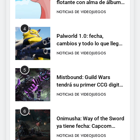
flotante con alma de álbum
de cromos
NOTICIAS DE VIDEOJUEGOS
4
Palworld 1.0: fecha,
cambios y todo lo que llega
con el lanzamiento
NOTICIAS DE VIDEOJUEGOS
completo
5
Mistbound: Guild Wars
tendrá su primer CCG digital
para PC y móviles
NOTICIAS DE VIDEOJUEGOS
6
Onimusha: Way of the Sword
ya tiene fecha: Capcom
lanza demo gratuita y abre
NOTICIAS DE VIDEOJUEGOS