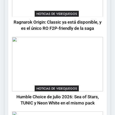
3
Collector’s Cove: una granja
NOTICIAS DE VIDEOJUEGOS
flotante con alma de álbum
Ragnarok Origin: Classic ya está disponible, y
de cromos
NOTICIAS DE VIDEOJUEGOS
es el único RO F2P-friendly de la saga
4
Palworld 1.0: fecha,
cambios y todo lo que llega
con el lanzamiento
NOTICIAS DE VIDEOJUEGOS
completo
5
Mistbound: Guild Wars
tendrá su primer CCG digital
NOTICIAS DE VIDEOJUEGOS
para PC y móviles
NOTICIAS DE VIDEOJUEGOS
Humble Choice de julio 2026: Sea of Stars,
TUNIC y Neon White en el mismo pack
6
Onimusha: Way of the Sword