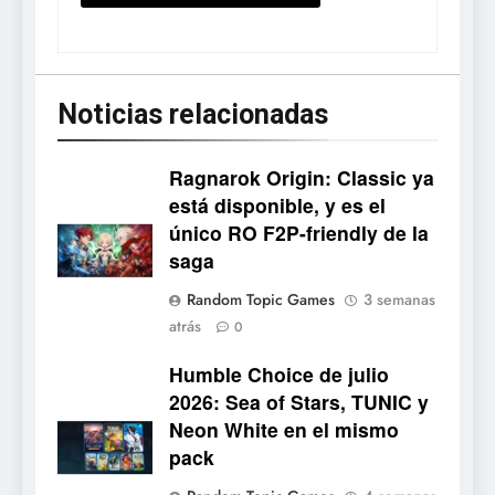
tendrá su primer CCG digital
para PC y móviles
NOTICIAS DE VIDEOJUEGOS
Noticias relacionadas
6
Onimusha: Way of the Sword
ya tiene fecha: Capcom
Ragnarok Origin: Classic ya
lanza demo gratuita y abre
NOTICIAS DE VIDEOJUEGOS
está disponible, y es el
reservas
único RO F2P-friendly de la
7
saga
No Rest for the Wicked
Random Topic Games
3 semanas
confirma su versión 1.0 para
atrás
0
octubre en PS5 y PC
NOTICIAS DE VIDEOJUEGOS
Humble Choice de julio
2026: Sea of Stars, TUNIC y
8
Neon White en el mismo
Stuntman: Hollywood
pack
devuelve el espectáculo de
la conducción acrobática a
NOTICIAS DE VIDEOJUEGOS