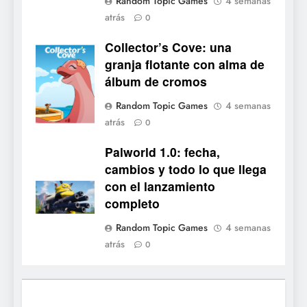
Random Topic Games
4 semanas
PS5, Xbox Series X|S y PC
atrás
0
1
Collector’s Cove: una
Ragnarok Origin: Classic ya
Collector's
granja flotante con alma de
está disponible, y es el único
Cove
álbum de cromos
RO F2P-friendly de la saga
NOTICIAS DE VIDEOJUEGOS
Random Topic Games
4 semanas
atrás
2
0
Humble Choice de julio
Palworld 1.0: fecha,
2026: Sea of Stars, TUNIC y
cambios y todo lo que llega
Neon White en el mismo
NOTICIAS DE VIDEOJUEGOS
con el lanzamiento
pack
completo
3
Random Topic Games
4 semanas
Collector’s Cove: una granja
atrás
0
flotante con alma de álbum
de cromos
NOTICIAS DE VIDEOJUEGOS
4