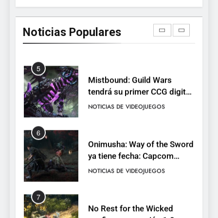
Palworld 1.0: fecha,
cambios y todo lo que llega
Noticias Populares
con el lanzamiento
NOTICIAS DE VIDEOJUEGOS
completo
5
Mistbound: Guild Wars
tendrá su primer CCG digital
para PC y móviles
NOTICIAS DE VIDEOJUEGOS
6
Onimusha: Way of the Sword
ya tiene fecha: Capcom
lanza demo gratuita y abre
NOTICIAS DE VIDEOJUEGOS
reservas
7
No Rest for the Wicked
confirma su versión 1.0 para