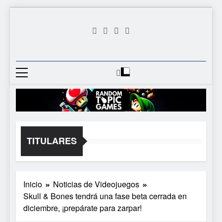
Saltar
al
contenido
Random
Descubre Tu Siguiente
Topic
Videojuego Favorito
Games
TITULARES
Inicio
Noticias de Videojuegos
Skull & Bones tendrá una fase beta cerrada en
diciembre, ¡prepárate para zarpar!