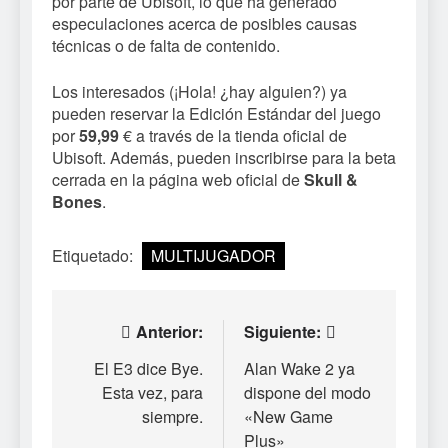
por parte de Ubisoft, lo que ha generado
especulaciones acerca de posibles causas
técnicas o de falta de contenido.
Los interesados (¡Hola! ¿hay alguien?) ya
pueden reservar la Edición Estándar del juego
por
59,99
€ a través de la tienda oficial de
Ubisoft. Además, pueden inscribirse para la beta
cerrada en la página web oficial de
Skull &
Bones
.
Etiquetado:
MULTIJUGADOR
Navegación
Anterior:
Siguiente:
de
El E3 dice Bye.
Alan Wake 2 ya
Esta vez, para
dispone del modo
entradas
siempre.
«New Game
Plus»