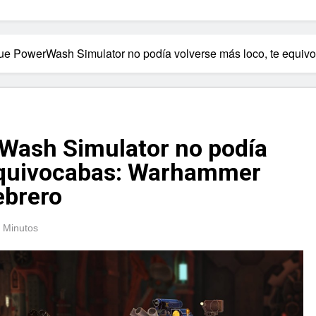
ue PowerWash Simulator no podía volverse más loco, te equiv
Wash Simulator no podía
 equivocabas: Warhammer
ebrero
 Minutos