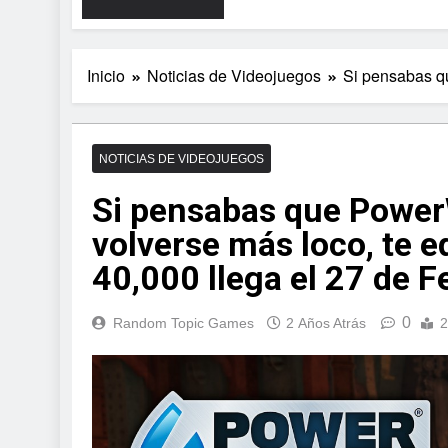
Inicio
Noticias de Videojuegos
Si pensabas q
NOTICIAS DE VIDEOJUEGOS
Si pensabas que Power
volverse más loco, te
40,000 llega el 27 de F
0
Random Topic Games
2 Años Atrás
2