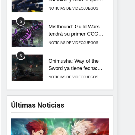
llega con el lanzamiento
NOTICIAS DE VIDEOJUEGOS
completo
5
Mistbound: Guild Wars
tendrá su primer CCG
digital para PC y móviles
NOTICIAS DE VIDEOJUEGOS
6
Onimusha: Way of the
Sword ya tiene fecha:
Capcom lanza demo
NOTICIAS DE VIDEOJUEGOS
gratuita y abre reservas
7
No Rest for the Wicked
confirma su versión 1.0
Últimas Noticias
para octubre en PS5 y PC
NOTICIAS DE VIDEOJUEGOS
8
Stuntman: Hollywood