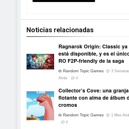
Noticias relacionadas
Ragnarok Origin: Classic ya
está disponible, y es el únic
RO F2P-friendly de la saga
Random Topic Games
3 Semana
Atrás
0
Collector’s Cove: una granja
Collector's Cove
flotante con alma de álbum 
cromos
Random Topic Games
1 Mes Atr
0