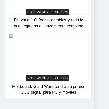
devuelve el espectáculo
de la conducción
NOTICIAS DE VIDEOJUEGOS
NOTICIAS DE VIDEOJUEGOS
acrobática a PS5, Xbox
Palworld 1.0: fecha, cambios y todo lo
Series X|S y PC
que llega con el lanzamiento completo
NOTICIAS DE VIDEOJUEGOS
Mistbound: Guild Wars tendrá su primer
CCG digital para PC y móviles