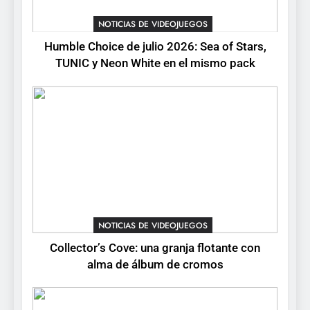
Collector’s Cove: una granja
flotante con alma de álbum
NOTICIAS DE VIDEOJUEGOS
de cromos
NOTICIAS DE VIDEOJUEGOS
Humble Choice de julio 2026: Sea of Stars,
TUNIC y Neon White en el mismo pack
4
Palworld 1.0: fecha,
cambios y todo lo que llega
con el lanzamiento
NOTICIAS DE VIDEOJUEGOS
completo
5
Mistbound: Guild Wars
tendrá su primer CCG digital
para PC y móviles
NOTICIAS DE VIDEOJUEGOS
NOTICIAS DE VIDEOJUEGOS
Collector’s Cove: una granja flotante con
6
alma de álbum de cromos
Onimusha: Way of the Sword
ya tiene fecha: Capcom
lanza demo gratuita y abre