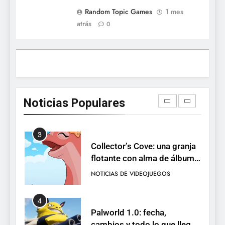
1
Random Topic Games
1 mes
Ragnarok Origin: Classic ya
atrás
0
está disponible, y es el único
RO F2P-friendly de la saga
NOTICIAS DE VIDEOJUEGOS
2
Humble Choice de julio
2026: Sea of Stars, TUNIC y
Noticias Populares
Neon White en el mismo
NOTICIAS DE VIDEOJUEGOS
pack
3
Collector’s Cove: una granja
flotante con alma de álbum
de cromos
NOTICIAS DE VIDEOJUEGOS
4
Palworld 1.0: fecha,
cambios y todo lo que llega