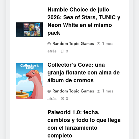
NOTICIAS DE VIDEOJUEGOS
Humble Choice de julio
2026: Sea of Stars, TUNIC y
6
Neon White en el mismo
Onimusha: Way of the Sword
pack
ya tiene fecha: Capcom
lanza demo gratuita y abre
NOTICIAS DE VIDEOJUEGOS
Random Topic Games
1 mes
reservas
atrás
0
7
Collector’s Cove: una
No Rest for the Wicked
Collector's
granja flotante con alma de
confirma su versión 1.0 para
Cove
álbum de cromos
octubre en PS5 y PC
NOTICIAS DE VIDEOJUEGOS
Random Topic Games
1 mes
atrás
8
0
Stuntman: Hollywood
Palworld 1.0: fecha,
devuelve el espectáculo de
cambios y todo lo que llega
la conducción acrobática a
NOTICIAS DE VIDEOJUEGOS
con el lanzamiento
PS5, Xbox Series X|S y PC
completo