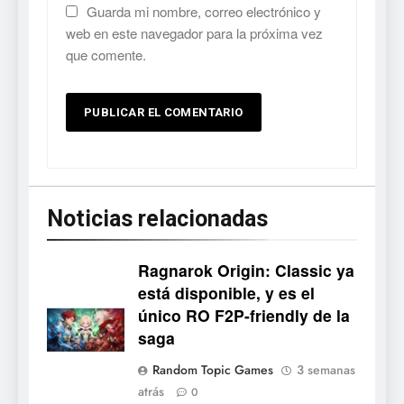
Guarda mi nombre, correo electrónico y
web en este navegador para la próxima vez
que comente.
Noticias relacionadas
Ragnarok Origin: Classic ya
está disponible, y es el
único RO F2P-friendly de la
5
saga
Mistbound: Guild Wars
Random Topic Games
3 semanas
tendrá su primer CCG digital
atrás
0
para PC y móviles