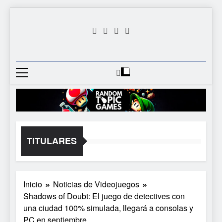
Saltar
al
contenido
Random
Descubre Tu Siguiente
Topic
Videojuego Favorito
Games
TITULARES
Inicio
Noticias de Videojuegos
Shadows of Doubt: El juego de detectives con
una ciudad 100% simulada, llegará a consolas y
PC en septiembre