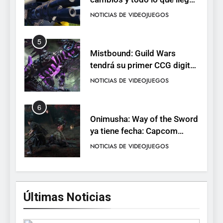
con el lanzamiento
NOTICIAS DE VIDEOJUEGOS
completo
5
Mistbound: Guild Wars
tendrá su primer CCG digital
para PC y móviles
NOTICIAS DE VIDEOJUEGOS
6
Onimusha: Way of the Sword
ya tiene fecha: Capcom
lanza demo gratuita y abre
NOTICIAS DE VIDEOJUEGOS
reservas
7
No Rest for the Wicked
Últimas Noticias
confirma su versión 1.0 para
octubre en PS5 y PC
NOTICIAS DE VIDEOJUEGOS