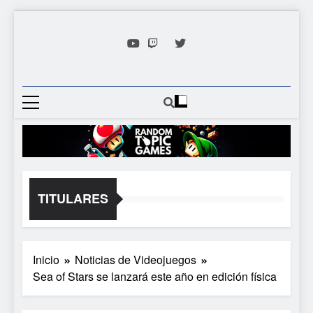
Saltar
al
contenido
Random
Descubre Tu Siguiente
Topic
Videojuego Favorito
Games
TITULARES
Inicio
Noticias de Videojuegos
Sea of Stars se lanzará este año en edición física