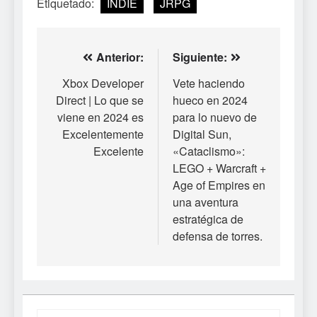
Etiquetado:
INDIE
JRPG
Navegación
Anterior:
Siguiente:
de
Xbox Developer
Vete haciendo
Direct | Lo que se
hueco en 2024
entradas
viene en 2024 es
para lo nuevo de
Excelentemente
Digital Sun,
Excelente
«Cataclismo»:
LEGO + Warcraft +
Age of Empires en
una aventura
estratégica de
defensa de torres.