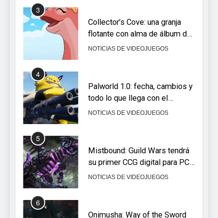
3
Collector’s Cove: una granja
flotante con alma de álbum de
cromos
NOTICIAS DE VIDEOJUEGOS
4
Palworld 1.0: fecha, cambios y
todo lo que llega con el
lanzamiento completo
NOTICIAS DE VIDEOJUEGOS
5
Mistbound: Guild Wars tendrá
su primer CCG digital para PC
y móviles
NOTICIAS DE VIDEOJUEGOS
6
Onimusha: Way of the Sword