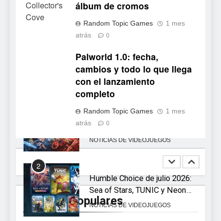
álbum de cromos
octubre en PS5 y PC
NOTICIAS DE VIDEOJUEGOS
Random Topic Games
1 mes
8
atrás
0
Stuntman: Hollywood devuelve
Palworld 1.0: fecha,
el espectáculo de la
cambios y todo lo que llega
conducción acrobática a PS5,
NOTICIAS DE VIDEOJUEGOS
con el lanzamiento
Xbox Series X|S y PC
completo
1
Random Topic Games
1 mes
Ragnarok Origin: Classic ya
atrás
0
está disponible, y es el único
RO F2P-friendly de la saga
NOTICIAS DE VIDEOJUEGOS
2
Humble Choice de julio 2026:
Sea of Stars, TUNIC y Neon
Noticias Populares
White en el mismo pack
NOTICIAS DE VIDEOJUEGOS