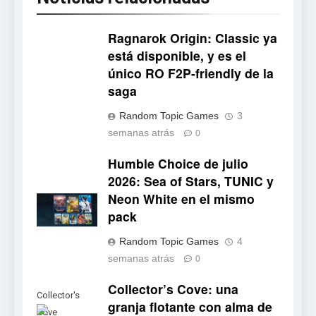
Ragnarok Origin: Classic ya
está disponible, y es el
único RO F2P-friendly de la
5
saga
Mistbound: Guild Wars tendrá
Random Topic Games
3
su primer CCG digital para PC
semanas atrás
0
y móviles
NOTICIAS DE VIDEOJUEGOS
Humble Choice de julio
2026: Sea of Stars, TUNIC y
6
Neon White en el mismo
Onimusha: Way of the Sword
pack
ya tiene fecha: Capcom lanza
demo gratuita y abre reservas
NOTICIAS DE VIDEOJUEGOS
Random Topic Games
4
semanas atrás
0
7
Collector’s Cove: una
No Rest for the Wicked
Collector's
granja flotante con alma de
confirma su versión 1.0 para
Cove