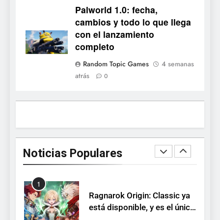
Onimusha: Way of the Sword
Palworld 1.0: fecha,
ya tiene fecha: Capcom
cambios y todo lo que llega
lanza demo gratuita y abre
NOTICIAS DE VIDEOJUEGOS
con el lanzamiento
reservas
completo
7
Random Topic Games
4 semanas
No Rest for the Wicked
atrás
0
confirma su versión 1.0 para
octubre en PS5 y PC
NOTICIAS DE VIDEOJUEGOS
8
Stuntman: Hollywood
devuelve el espectáculo de
Noticias Populares
la conducción acrobática a
NOTICIAS DE VIDEOJUEGOS
PS5, Xbox Series X|S y PC
1
Ragnarok Origin: Classic ya
está disponible, y es el único
RO F2P-friendly de la saga