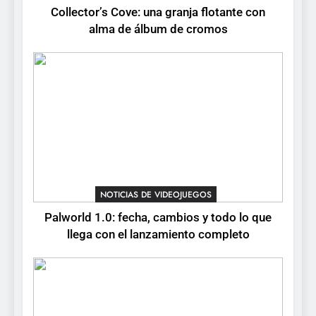
Collector’s Cove: una granja flotante con
4
alma de álbum de cromos
Palworld 1.0: fecha,
cambios y todo lo que llega
con el lanzamiento
NOTICIAS DE VIDEOJUEGOS
completo
5
Mistbound: Guild Wars
tendrá su primer CCG digital
para PC y móviles
NOTICIAS DE VIDEOJUEGOS
NOTICIAS DE VIDEOJUEGOS
6
Palworld 1.0: fecha, cambios y todo lo que
Onimusha: Way of the Sword
llega con el lanzamiento completo
ya tiene fecha: Capcom
lanza demo gratuita y abre
NOTICIAS DE VIDEOJUEGOS
reservas
7