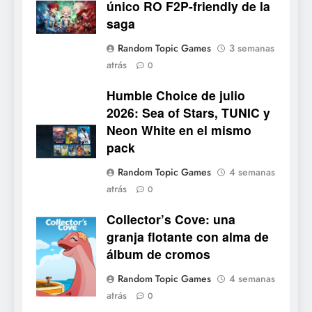
único RO F2P-friendly de la
saga
Random Topic Games
3 semanas
atrás
0
Humble Choice de julio
2026: Sea of Stars, TUNIC y
Neon White en el mismo
pack
Random Topic Games
4 semanas
atrás
0
5
Collector’s Cove: una
Mistbound: Guild Wars
Collector's
granja flotante con alma de
tendrá su primer CCG digital
Cove
álbum de cromos
para PC y móviles
NOTICIAS DE VIDEOJUEGOS
Random Topic Games
4 semanas
atrás
6
0