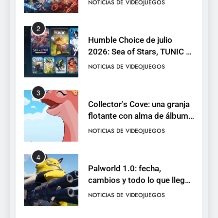
NOTICIAS DE VIDEOJUEGOS
2
Humble Choice de julio
2026: Sea of Stars, TUNIC y
Neon White en el mismo
NOTICIAS DE VIDEOJUEGOS
pack
3
Collector’s Cove: una granja
flotante con alma de álbum
de cromos
NOTICIAS DE VIDEOJUEGOS
4
Palworld 1.0: fecha,
cambios y todo lo que llega
con el lanzamiento
NOTICIAS DE VIDEOJUEGOS
completo