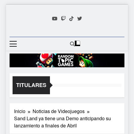
Saltar
al
contenido
Random
Descubre Tu Siguiente
Topic
Videojuego Favorito
Games
TITULARES
Inicio
Noticias de Videojuegos
Sand Land ya tiene una Demo anticipando su
lanzamiento a finales de Abril