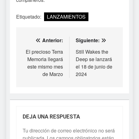
Etiquetado:
LANZAMIENTOS
Navegación
Anterior:
Siguiente:
de
El precioso Terra
Still Wakes the
Memoria llegará
Deep se lanzará
entradas
este mismo mes
el 18 de junio de
de Marzo
2024
DEJA UNA RESPUESTA
Tu dirección de correo electrónico no será
publicada.
Los campos obligatorios están