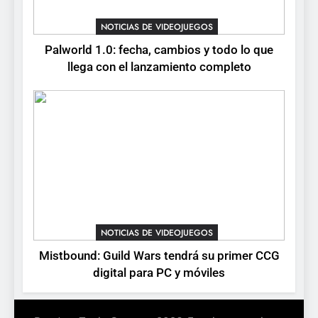
octubre en PS5 y PC
NOTICIAS DE VIDEOJUEGOS
NOTICIAS DE VIDEOJUEGOS
8
Palworld 1.0: fecha, cambios y todo lo que
Stuntman: Hollywood
llega con el lanzamiento completo
devuelve el espectáculo de
la conducción acrobática a
NOTICIAS DE VIDEOJUEGOS
PS5, Xbox Series X|S y PC
NOTICIAS DE VIDEOJUEGOS
Mistbound: Guild Wars tendrá su primer CCG
digital para PC y móviles