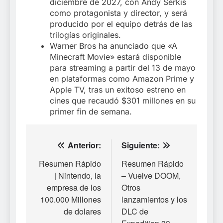
diciembre de 2027, con Andy Serkis
como protagonista y director, y será
producido por el equipo detrás de las
trilogías originales.
Warner Bros ha anunciado que «A
Minecraft Movie» estará disponible
para streaming a partir del 13 de mayo
en plataformas como Amazon Prime y
Apple TV, tras un exitoso estreno en
cines que recaudó $301 millones en su
primer fin de semana.
Navegación
Anterior:
Siguiente:
de
Resumen Rápido
Resumen Rápido
| Nintendo, la
– Vuelve DOOM,
entradas
empresa de los
Otros
100.000 Millones
lanzamientos y los
de dolares
DLC de