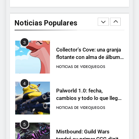
2
Humble Choice de julio
2026: Sea of Stars, TUNIC y
Noticias Populares
Neon White en el mismo
NOTICIAS DE VIDEOJUEGOS
pack
3
Collector’s Cove: una granja
flotante con alma de álbum
de cromos
NOTICIAS DE VIDEOJUEGOS
4
Palworld 1.0: fecha,
cambios y todo lo que llega
con el lanzamiento
NOTICIAS DE VIDEOJUEGOS
completo
5
Mistbound: Guild Wars