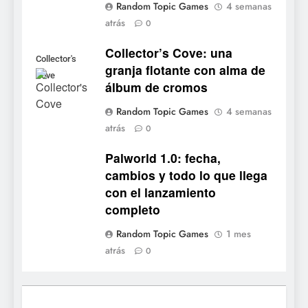
NOTICIAS DE VIDEOJUEGOS
Random Topic Games
4 semanas
reservas
atrás
0
7
Collector’s Cove: una
No Rest for the Wicked
Collector's
granja flotante con alma de
confirma su versión 1.0 para
Cove
álbum de cromos
octubre en PS5 y PC
NOTICIAS DE VIDEOJUEGOS
Random Topic Games
4 semanas
atrás
8
0
Stuntman: Hollywood
Palworld 1.0: fecha,
devuelve el espectáculo de
cambios y todo lo que llega
la conducción acrobática a
NOTICIAS DE VIDEOJUEGOS
con el lanzamiento
PS5, Xbox Series X|S y PC
completo
1
Random Topic Games
1 mes
Ragnarok Origin: Classic ya
atrás
0
está disponible, y es el único
RO F2P-friendly de la saga
NOTICIAS DE VIDEOJUEGOS