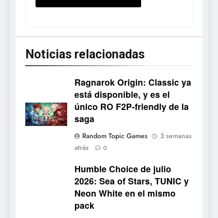
Noticias relacionadas
Ragnarok Origin: Classic ya
está disponible, y es el
único RO F2P-friendly de la
5
saga
Mistbound: Guild Wars
Random Topic Games
3 semanas
tendrá su primer CCG digital
atrás
0
para PC y móviles
NOTICIAS DE VIDEOJUEGOS
Humble Choice de julio
2026: Sea of Stars, TUNIC y
6
Neon White en el mismo
Onimusha: Way of the Sword
pack
ya tiene fecha: Capcom
lanza demo gratuita y abre