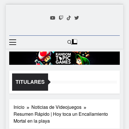
Saltar
al
contenido
Random
Descubre Tu Siguiente
Topic
Videojuego Favorito
Games
TITULARES
Inicio
Noticias de Videojuegos
Resumen Rápido | Hoy toca un Encallamiento
Mortal en la playa