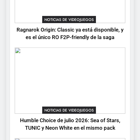
1
Ragnarok Origin: Classic ya
NOTICIAS DE VIDEOJUEGOS
está disponible, y es el único
Ragnarok Origin: Classic ya está disponible, y
RO F2P-friendly de la saga
NOTICIAS DE VIDEOJUEGOS
es el único RO F2P-friendly de la saga
2
Humble Choice de julio
2026: Sea of Stars, TUNIC y
Neon White en el mismo
NOTICIAS DE VIDEOJUEGOS
pack
3
Collector’s Cove: una granja
flotante con alma de álbum
NOTICIAS DE VIDEOJUEGOS
de cromos
NOTICIAS DE VIDEOJUEGOS
Humble Choice de julio 2026: Sea of Stars,
TUNIC y Neon White en el mismo pack
4