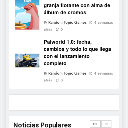
Collector's
granja flotante con alma de
confirma su versión 1.0 para
Cove
álbum de cromos
octubre en PS5 y PC
NOTICIAS DE VIDEOJUEGOS
Random Topic Games
4 semanas
atrás
8
0
Stuntman: Hollywood
Palworld 1.0: fecha,
devuelve el espectáculo de
cambios y todo lo que llega
la conducción acrobática a
NOTICIAS DE VIDEOJUEGOS
con el lanzamiento
PS5, Xbox Series X|S y PC
completo
1
Random Topic Games
4 semanas
Ragnarok Origin: Classic ya
atrás
0
está disponible, y es el único
RO F2P-friendly de la saga
NOTICIAS DE VIDEOJUEGOS
2
Humble Choice de julio
2026: Sea of Stars, TUNIC y
Noticias Populares
Neon White en el mismo
NOTICIAS DE VIDEOJUEGOS