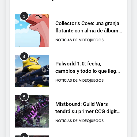
pack
3
Collector’s Cove: una granja
flotante con alma de álbum
de cromos
NOTICIAS DE VIDEOJUEGOS
4
Palworld 1.0: fecha,
cambios y todo lo que llega
con el lanzamiento
NOTICIAS DE VIDEOJUEGOS
completo
5
Mistbound: Guild Wars
tendrá su primer CCG digital
para PC y móviles
NOTICIAS DE VIDEOJUEGOS
6