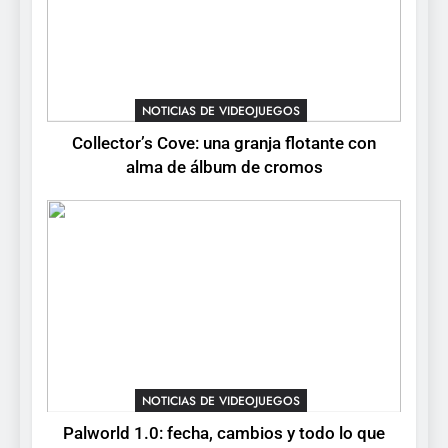
5
Mistbound: Guild Wars
tendrá su primer CCG digital
para PC y móviles
NOTICIAS DE VIDEOJUEGOS
NOTICIAS DE VIDEOJUEGOS
Collector’s Cove: una granja flotante con
6
alma de álbum de cromos
Onimusha: Way of the Sword
ya tiene fecha: Capcom
lanza demo gratuita y abre
NOTICIAS DE VIDEOJUEGOS
reservas
7
No Rest for the Wicked
confirma su versión 1.0 para
octubre en PS5 y PC
NOTICIAS DE VIDEOJUEGOS
NOTICIAS DE VIDEOJUEGOS
8
Palworld 1.0: fecha, cambios y todo lo que