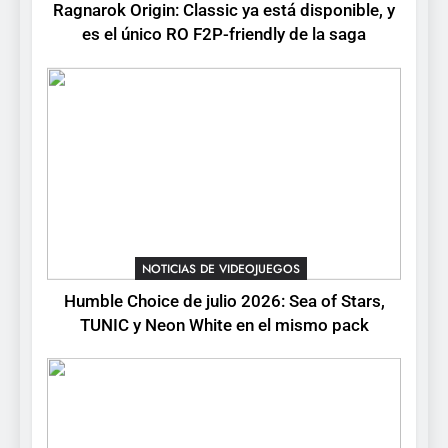
Ragnarok Origin: Classic ya está disponible, y
RO F2P-friendly de la saga
NOTICIAS DE VIDEOJUEGOS
es el único RO F2P-friendly de la saga
2
Humble Choice de julio
2026: Sea of Stars, TUNIC y
Neon White en el mismo
NOTICIAS DE VIDEOJUEGOS
pack
3
Collector’s Cove: una granja
flotante con alma de álbum
NOTICIAS DE VIDEOJUEGOS
de cromos
NOTICIAS DE VIDEOJUEGOS
Humble Choice de julio 2026: Sea of Stars,
TUNIC y Neon White en el mismo pack
4
Palworld 1.0: fecha,
cambios y todo lo que llega
con el lanzamiento
NOTICIAS DE VIDEOJUEGOS
completo