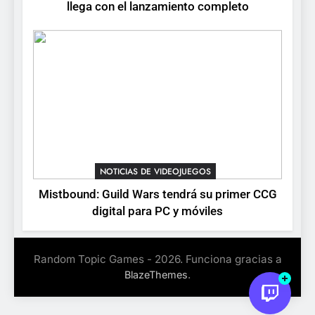
Stuntman: Hollywood
llega con el lanzamiento completo
devuelve el espectáculo de
la conducción acrobática a
NOTICIAS DE VIDEOJUEGOS
PS5, Xbox Series X|S y PC
NOTICIAS DE VIDEOJUEGOS
Mistbound: Guild Wars tendrá su primer CCG
digital para PC y móviles
Random Topic Games - 2026. Funciona gracias a
.
BlazeThemes