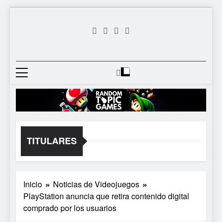
Saltar
al
contenido
Random
Descubre Tu Siguiente
Topic
Videojuego Favorito
Games
TITULARES
Inicio
Noticias de Videojuegos
PlayStation anuncia que retira contenido digital
comprado por los usuarios