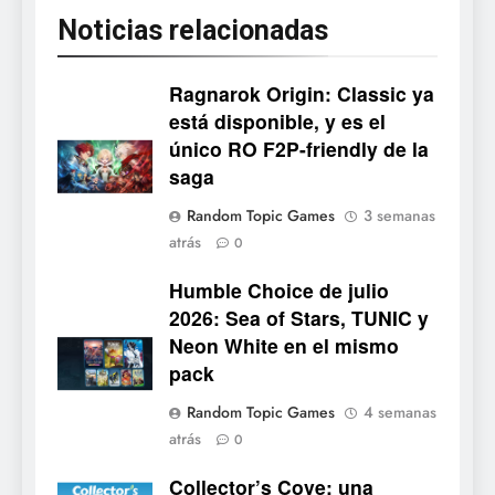
Noticias relacionadas
Ragnarok Origin: Classic ya
está disponible, y es el
único RO F2P-friendly de la
5
saga
Mistbound: Guild Wars
Random Topic Games
3 semanas
tendrá su primer CCG digital
atrás
0
para PC y móviles
NOTICIAS DE VIDEOJUEGOS
Humble Choice de julio
2026: Sea of Stars, TUNIC y
6
Neon White en el mismo
Onimusha: Way of the Sword
pack
ya tiene fecha: Capcom
lanza demo gratuita y abre
NOTICIAS DE VIDEOJUEGOS
Random Topic Games
4 semanas
reservas
atrás
0
7
Collector’s Cove: una
No Rest for the Wicked