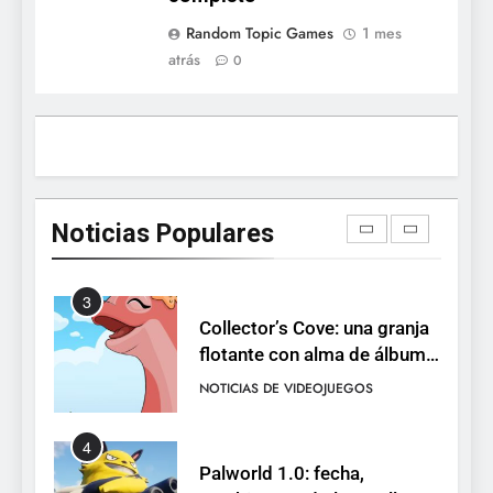
1
Random Topic Games
1 mes
Ragnarok Origin: Classic ya
atrás
0
está disponible, y es el único
RO F2P-friendly de la saga
NOTICIAS DE VIDEOJUEGOS
2
Humble Choice de julio
2026: Sea of Stars, TUNIC y
Noticias Populares
Neon White en el mismo
NOTICIAS DE VIDEOJUEGOS
pack
3
Collector’s Cove: una granja
flotante con alma de álbum
de cromos
NOTICIAS DE VIDEOJUEGOS
4
Palworld 1.0: fecha,