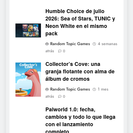
para PC y móviles
NOTICIAS DE VIDEOJUEGOS
Humble Choice de julio
2026: Sea of Stars, TUNIC y
6
Neon White en el mismo
Onimusha: Way of the Sword
pack
ya tiene fecha: Capcom
lanza demo gratuita y abre
NOTICIAS DE VIDEOJUEGOS
Random Topic Games
4 semanas
reservas
atrás
0
7
Collector’s Cove: una
No Rest for the Wicked
Collector's
granja flotante con alma de
confirma su versión 1.0 para
Cove
álbum de cromos
octubre en PS5 y PC
NOTICIAS DE VIDEOJUEGOS
Random Topic Games
1 mes
atrás
8
0
Stuntman: Hollywood
Palworld 1.0: fecha,
devuelve el espectáculo de
cambios y todo lo que llega
la conducción acrobática a
NOTICIAS DE VIDEOJUEGOS
con el lanzamiento
PS5, Xbox Series X|S y PC
completo