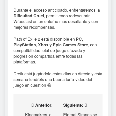
Durante el acceso anticipado, enfrentaremos la
Dificultad Cruel
, permitiendo redescubrir
Wraeclast en un entorno más desafiante y con
mejores recompensas.
Path of Exile 2 está disponible en
PC,
PlayStation, Xbox y Epic Games Store
, con
compatibilidad total de juego cruzado y
progresión compartida entre todas las
plataformas.
Dreik está jugándolo estos días en directo y esta
semana tendréis una buena turra-video del
juego en cuestión 😀
Navegación
Anterior:
Siguiente:
de
Kingmakers, el
Eternal Strands se