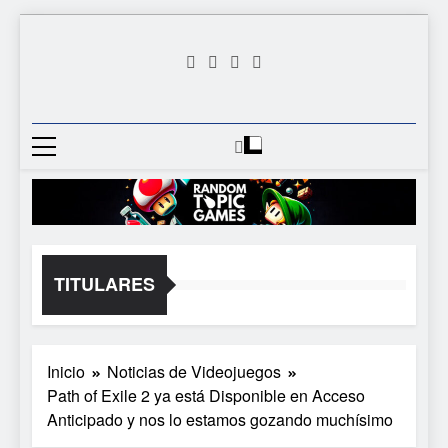
Saltar
al
contenido
Random
Descubre Tu Siguiente
Topic
Videojuego Favorito
Games
TITULARES
Inicio
Noticias de Videojuegos
Path of Exile 2 ya está Disponible en Acceso
Anticipado y nos lo estamos gozando muchísimo