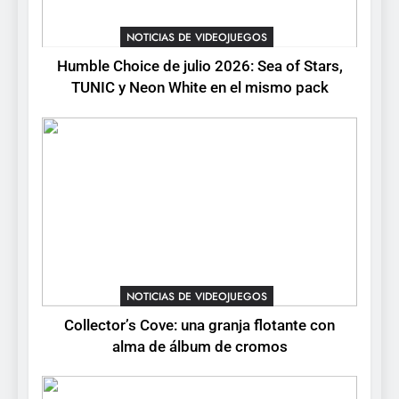
Collector’s Cove: una granja
flotante con alma de álbum
NOTICIAS DE VIDEOJUEGOS
de cromos
NOTICIAS DE VIDEOJUEGOS
Humble Choice de julio 2026: Sea of Stars,
TUNIC y Neon White en el mismo pack
4
Palworld 1.0: fecha,
cambios y todo lo que llega
con el lanzamiento
NOTICIAS DE VIDEOJUEGOS
completo
5
Mistbound: Guild Wars
tendrá su primer CCG digital
para PC y móviles
NOTICIAS DE VIDEOJUEGOS
NOTICIAS DE VIDEOJUEGOS
Collector’s Cove: una granja flotante con
6
alma de álbum de cromos
Onimusha: Way of the Sword
ya tiene fecha: Capcom