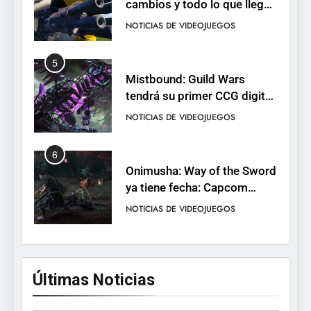
cambios y todo lo que llega
con el lanzamiento
NOTICIAS DE VIDEOJUEGOS
completo
5
Mistbound: Guild Wars
tendrá su primer CCG digital
para PC y móviles
NOTICIAS DE VIDEOJUEGOS
6
Onimusha: Way of the Sword
ya tiene fecha: Capcom
lanza demo gratuita y abre
NOTICIAS DE VIDEOJUEGOS
reservas
7
No Rest for the Wicked
Últimas Noticias
confirma su versión 1.0 para
octubre en PS5 y PC
NOTICIAS DE VIDEOJUEGOS