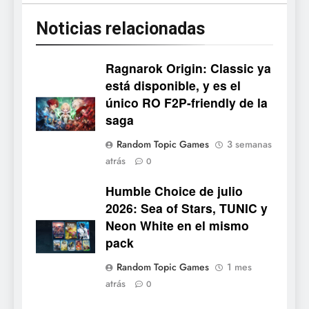
Noticias relacionadas
Ragnarok Origin: Classic ya
está disponible, y es el
único RO F2P-friendly de la
5
saga
Mistbound: Guild Wars
Random Topic Games
3 semanas
tendrá su primer CCG digital
atrás
0
para PC y móviles
NOTICIAS DE VIDEOJUEGOS
Humble Choice de julio
2026: Sea of Stars, TUNIC y
6
Neon White en el mismo
Onimusha: Way of the Sword
pack
ya tiene fecha: Capcom
lanza demo gratuita y abre
NOTICIAS DE VIDEOJUEGOS
Random Topic Games
1 mes
reservas
atrás
0
7