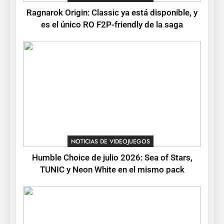
está disponible, y es el único
Ragnarok Origin: Classic ya está disponible, y
RO F2P-friendly de la saga
NOTICIAS DE VIDEOJUEGOS
es el único RO F2P-friendly de la saga
2
Humble Choice de julio
2026: Sea of Stars, TUNIC y
Neon White en el mismo
NOTICIAS DE VIDEOJUEGOS
pack
3
Collector’s Cove: una granja
flotante con alma de álbum
NOTICIAS DE VIDEOJUEGOS
de cromos
NOTICIAS DE VIDEOJUEGOS
Humble Choice de julio 2026: Sea of Stars,
TUNIC y Neon White en el mismo pack
4
Palworld 1.0: fecha,
cambios y todo lo que llega
con el lanzamiento
NOTICIAS DE VIDEOJUEGOS