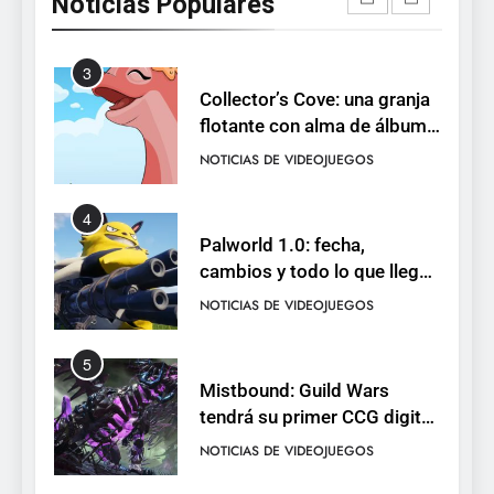
Noticias Populares
Neon White en el mismo
NOTICIAS DE VIDEOJUEGOS
pack
3
Collector’s Cove: una granja
flotante con alma de álbum
de cromos
NOTICIAS DE VIDEOJUEGOS
4
Palworld 1.0: fecha,
cambios y todo lo que llega
con el lanzamiento
NOTICIAS DE VIDEOJUEGOS
completo
5
Mistbound: Guild Wars
tendrá su primer CCG digital
para PC y móviles
NOTICIAS DE VIDEOJUEGOS