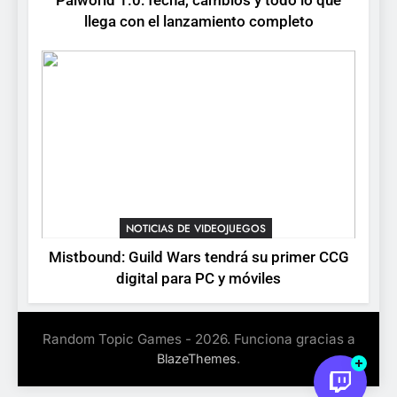
Palworld 1.0: fecha, cambios y todo lo que
Stuntman: Hollywood
llega con el lanzamiento completo
devuelve el espectáculo de
la conducción acrobática a
NOTICIAS DE VIDEOJUEGOS
PS5, Xbox Series X|S y PC
NOTICIAS DE VIDEOJUEGOS
Mistbound: Guild Wars tendrá su primer CCG
digital para PC y móviles
Random Topic Games - 2026. Funciona gracias a
.
BlazeThemes