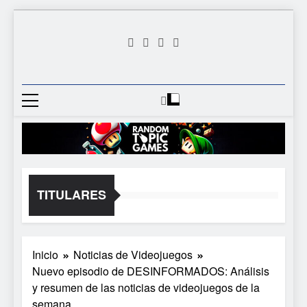
Saltar
al
contenido
Random
Descubre Tu Siguiente
Topic
Videojuego Favorito
Games
TITULARES
Inicio
Noticias de Videojuegos
Nuevo episodio de DESINFORMADOS: Análisis
y resumen de las noticias de videojuegos de la
semana