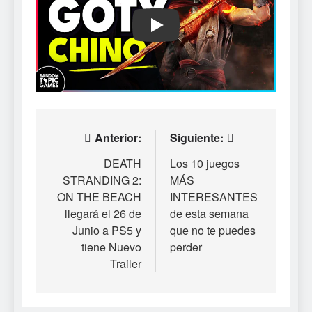
Play
Navegación
Anterior:
Siguiente:
de
DEATH
Los 10 juegos
STRANDING 2:
MÁS
entradas
ON THE BEACH
INTERESANTES
llegará el 26 de
de esta semana
Junio a PS5 y
que no te puedes
tiene Nuevo
perder
Trailer