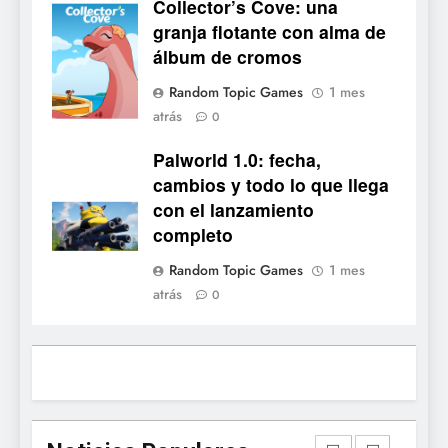
Collector’s Cove: una
No Rest for the Wicked
Collector's
granja flotante con alma de
confirma su versión 1.0 para
Cove
álbum de cromos
octubre en PS5 y PC
NOTICIAS DE VIDEOJUEGOS
Random Topic Games
1 mes
atrás
8
0
Stuntman: Hollywood
Palworld 1.0: fecha,
devuelve el espectáculo de
cambios y todo lo que llega
la conducción acrobática a
NOTICIAS DE VIDEOJUEGOS
con el lanzamiento
PS5, Xbox Series X|S y PC
completo
1
Random Topic Games
1 mes
Ragnarok Origin: Classic ya
atrás
0
está disponible, y es el único
RO F2P-friendly de la saga
NOTICIAS DE VIDEOJUEGOS
2
Humble Choice de julio
2026: Sea of Stars, TUNIC y