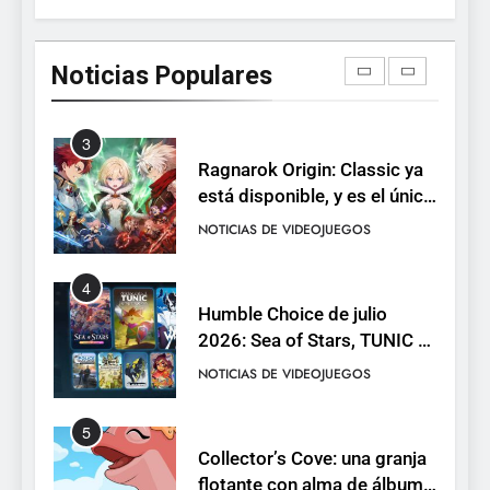
Dungeon Lurker supera las
100.000 listas de deseados
Noticias Populares
con una demo disponible
NOTICIAS DE VIDEOJUEGOS
hasta el 12 de agosto
3
Ragnarok Origin: Classic ya
está disponible, y es el único
RO F2P-friendly de la saga
NOTICIAS DE VIDEOJUEGOS
4
Humble Choice de julio
2026: Sea of Stars, TUNIC y
Neon White en el mismo
NOTICIAS DE VIDEOJUEGOS
pack
5
Collector’s Cove: una granja
flotante con alma de álbum