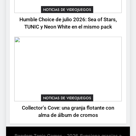
NOTICIAS DE VIDEOJUEGOS
NOTICIAS DE VIDEOJUEGOS
8
Humble Choice de julio 2026: Sea of Stars,
Onimusha: Way of the Sword
TUNIC y Neon White en el mismo pack
ya tiene fecha: Capcom
lanza demo gratuita y abre
NOTICIAS DE VIDEOJUEGOS
reservas
NOTICIAS DE VIDEOJUEGOS
Collector’s Cove: una granja flotante con
alma de álbum de cromos
Random Topic Games - 2026. Funciona gracias a