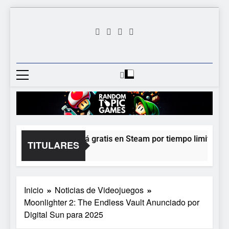
Saltar
al
contenido
Random
Descubre Tu Siguiente
Topic
Videojuego Favorito
Games
Moonlighter está gratis en Steam por tiempo limitado y E
TITULARES
1 Hora Atrás
Inicio
Noticias de Videojuegos
Moonlighter 2: The Endless Vault Anunciado por
Digital Sun para 2025