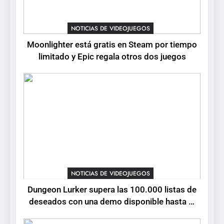
1
Moonlighter está gratis en
NOTICIAS DE VIDEOJUEGOS
Steam por tiempo limitado y
Moonlighter está gratis en Steam por tiempo
Epic regala otros dos juegos
NOTICIAS DE VIDEOJUEGOS
limitado y Epic regala otros dos juegos
2
Dungeon Lurker supera las
100.000 listas de deseados
con una demo disponible
NOTICIAS DE VIDEOJUEGOS
hasta el 12 de agosto
3
Ragnarok Origin: Classic ya
está disponible, y es el único
NOTICIAS DE VIDEOJUEGOS
RO F2P-friendly de la saga
NOTICIAS DE VIDEOJUEGOS
Dungeon Lurker supera las 100.000 listas de
deseados con una demo disponible hasta el
4
12 de agosto
Humble Choice de julio