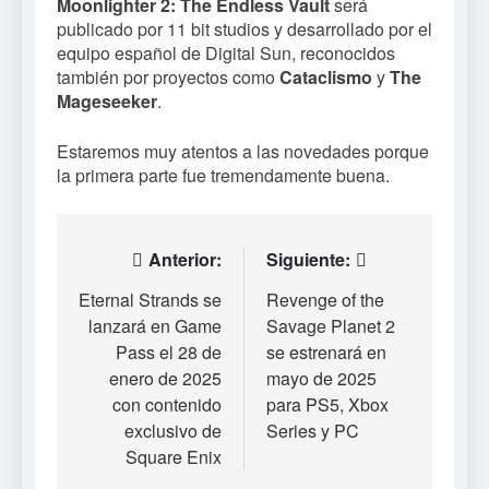
Moonlighter 2: The Endless Vault
será
publicado por 11 bit studios y desarrollado por el
equipo español de Digital Sun, reconocidos
también por proyectos como
Cataclismo
y
The
Mageseeker
.
Estaremos muy atentos a las novedades porque
la primera parte fue tremendamente buena.
Navegación
Anterior:
Siguiente:
de
Eternal Strands se
Revenge of the
lanzará en Game
Savage Planet 2
entradas
Pass el 28 de
se estrenará en
enero de 2025
mayo de 2025
con contenido
para PS5, Xbox
exclusivo de
Series y PC
Square Enix