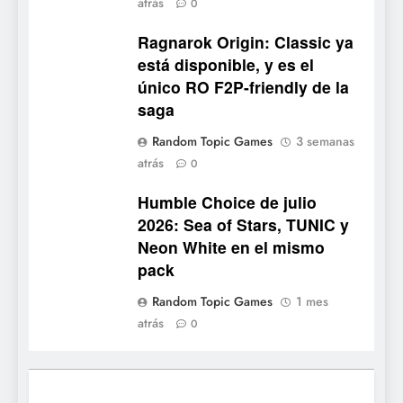
atrás
0
completo
Ragnarok Origin: Classic ya
7
está disponible, y es el
Mistbound: Guild Wars
único RO F2P-friendly de la
tendrá su primer CCG digital
saga
para PC y móviles
NOTICIAS DE VIDEOJUEGOS
Random Topic Games
3 semanas
atrás
8
0
Onimusha: Way of the Sword
Humble Choice de julio
ya tiene fecha: Capcom
2026: Sea of Stars, TUNIC y
lanza demo gratuita y abre
NOTICIAS DE VIDEOJUEGOS
Neon White en el mismo
reservas
pack
1
Random Topic Games
1 mes
Moonlighter está gratis en
atrás
0
Steam por tiempo limitado y
Epic regala otros dos juegos
NOTICIAS DE VIDEOJUEGOS
2