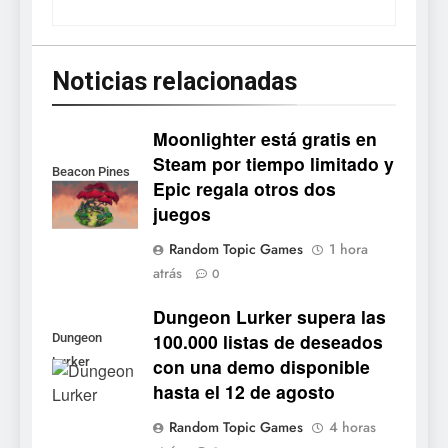
Noticias relacionadas
Moonlighter está gratis en
Steam por tiempo limitado y
Beacon Pines
Epic regala otros dos
juegos
5
Random Topic Games
1 hora
Collector’s Cove: una granja
atrás
0
flotante con alma de álbum
de cromos
Dungeon Lurker supera las
NOTICIAS DE VIDEOJUEGOS
100.000 listas de deseados
Dungeon
con una demo disponible
Lurker
6
hasta el 12 de agosto
Palworld 1.0: fecha,
cambios y todo lo que llega
Random Topic Games
4 horas
con el lanzamiento
NOTICIAS DE VIDEOJUEGOS