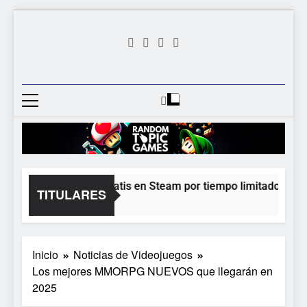
Saltar
al
contenido
Random
Descubre Tu Siguiente
Topic
Videojuego Favorito
Games
Moonlighter está gratis en Steam por tiempo limitado y Epic 
TITULARES
22 Horas Atrás
Inicio
Noticias de Videojuegos
Los mejores MMORPG NUEVOS que llegarán en
2025