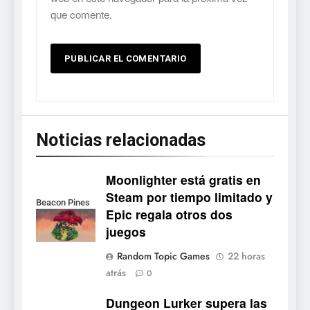
que comente.
Noticias relacionadas
Moonlighter está gratis en
Steam por tiempo limitado y
Beacon Pines
Epic regala otros dos
juegos
5
Random Topic Games
22 horas
Collector’s Cove: una granja
atrás
0
flotante con alma de álbum
de cromos
Dungeon Lurker supera las
NOTICIAS DE VIDEOJUEGOS