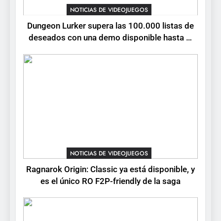
está disponible, y es el único
NOTICIAS DE VIDEOJUEGOS
RO F2P-friendly de la saga
NOTICIAS DE VIDEOJUEGOS
Dungeon Lurker supera las 100.000 listas de
deseados con una demo disponible hasta el
4
12 de agosto
Humble Choice de julio
2026: Sea of Stars, TUNIC y
Neon White en el mismo
NOTICIAS DE VIDEOJUEGOS
pack
5
Collector’s Cove: una granja
flotante con alma de álbum
de cromos
NOTICIAS DE VIDEOJUEGOS
NOTICIAS DE VIDEOJUEGOS
Ragnarok Origin: Classic ya está disponible, y
6
es el único RO F2P-friendly de la saga
Palworld 1.0: fecha,
cambios y todo lo que llega
con el lanzamiento
NOTICIAS DE VIDEOJUEGOS