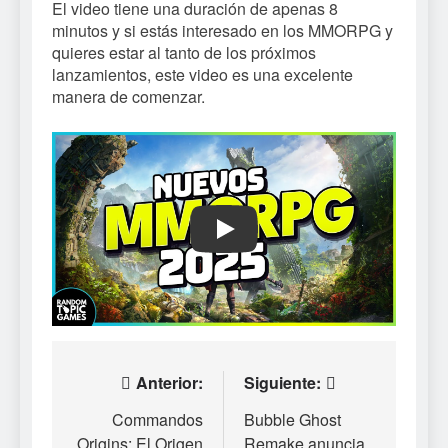
El video tiene una duración de apenas 8
minutos y si estás interesado en los MMORPG y
quieres estar al tanto de los próximos
lanzamientos, este video es una excelente
manera de comenzar.
Play
Navegación
Anterior:
Siguiente:
de
Commandos
Bubble Ghost
Origins: El Origen
Remake anuncia