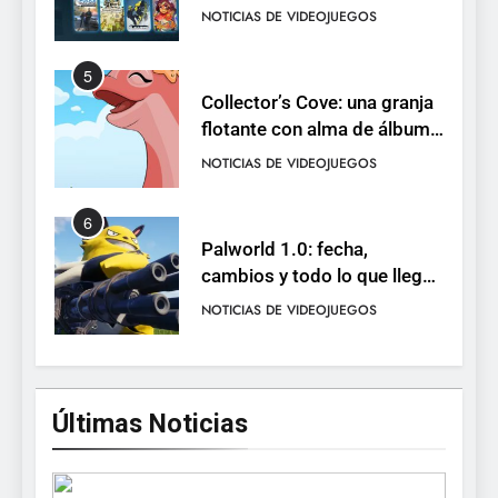
Neon White en el mismo
NOTICIAS DE VIDEOJUEGOS
pack
5
Collector’s Cove: una granja
flotante con alma de álbum
de cromos
NOTICIAS DE VIDEOJUEGOS
6
Palworld 1.0: fecha,
cambios y todo lo que llega
con el lanzamiento
NOTICIAS DE VIDEOJUEGOS
completo
7
Mistbound: Guild Wars
Últimas Noticias
tendrá su primer CCG digital
para PC y móviles
NOTICIAS DE VIDEOJUEGOS