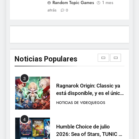
Random Topic Games
1 mes
Moonlighter está gratis en
atrás
0
Steam por tiempo limitado y
Epic regala otros dos juegos
NOTICIAS DE VIDEOJUEGOS
2
Dungeon Lurker supera las
100.000 listas de deseados
Noticias Populares
con una demo disponible
NOTICIAS DE VIDEOJUEGOS
hasta el 12 de agosto
3
Ragnarok Origin: Classic ya
está disponible, y es el único
RO F2P-friendly de la saga
NOTICIAS DE VIDEOJUEGOS
4
Humble Choice de julio
2026: Sea of Stars, TUNIC y