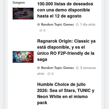
100.000 listas de deseados
Dungeon
con una demo disponible
Lurker
6
hasta el 12 de agosto
Palworld 1.0: fecha,
cambios y todo lo que llega
Random Topic Games
1 día atrás
con el lanzamiento
NOTICIAS DE VIDEOJUEGOS
0
completo
Ragnarok Origin: Classic ya
7
está disponible, y es el
Mistbound: Guild Wars
único RO F2P-friendly de la
tendrá su primer CCG digital
saga
para PC y móviles
NOTICIAS DE VIDEOJUEGOS
Random Topic Games
3 semanas
atrás
8
0
Onimusha: Way of the Sword
Humble Choice de julio
ya tiene fecha: Capcom
2026: Sea of Stars, TUNIC y
lanza demo gratuita y abre
NOTICIAS DE VIDEOJUEGOS
Neon White en el mismo
reservas
pack
1