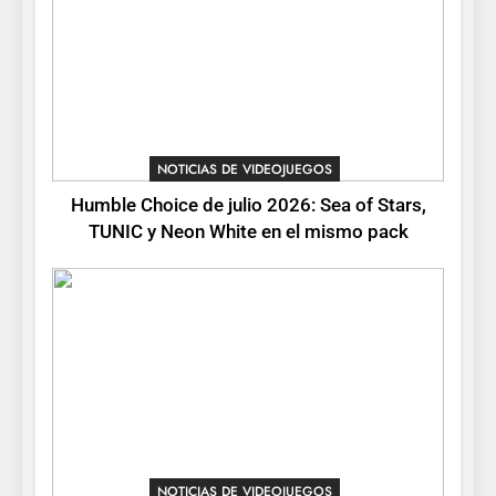
completo
7
Mistbound: Guild Wars
tendrá su primer CCG digital
para PC y móviles
NOTICIAS DE VIDEOJUEGOS
NOTICIAS DE VIDEOJUEGOS
8
Humble Choice de julio 2026: Sea of Stars,
Onimusha: Way of the Sword
TUNIC y Neon White en el mismo pack
ya tiene fecha: Capcom
lanza demo gratuita y abre
NOTICIAS DE VIDEOJUEGOS
reservas
NOTICIAS DE VIDEOJUEGOS