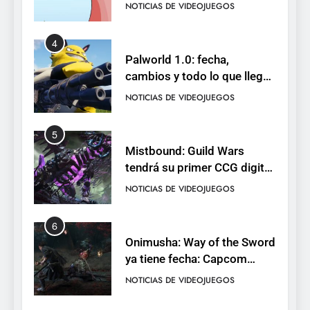
de cromos
NOTICIAS DE VIDEOJUEGOS
4
Palworld 1.0: fecha,
cambios y todo lo que llega
con el lanzamiento
NOTICIAS DE VIDEOJUEGOS
completo
5
Mistbound: Guild Wars
tendrá su primer CCG digital
para PC y móviles
NOTICIAS DE VIDEOJUEGOS
6
Onimusha: Way of the Sword
ya tiene fecha: Capcom
lanza demo gratuita y abre
NOTICIAS DE VIDEOJUEGOS
reservas