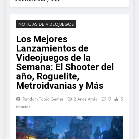
NOTICIAS DE VIDEOJUEGOS
Los Mejores
Lanzamientos de
Videojuegos de la
Semana: El Shooter del
año, Roguelite,
Metroidvanias y Más
0
Random Topic Games
2 Años Atrás
5
Minutos