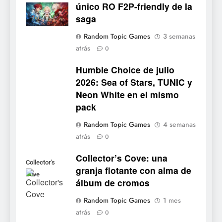
único RO F2P-friendly de la
5
saga
Mistbound: Guild Wars
Random Topic Games
3 semanas
tendrá su primer CCG digital
atrás
0
para PC y móviles
NOTICIAS DE VIDEOJUEGOS
Humble Choice de julio
2026: Sea of Stars, TUNIC y
6
Neon White en el mismo
Onimusha: Way of the Sword
pack
ya tiene fecha: Capcom
lanza demo gratuita y abre
NOTICIAS DE VIDEOJUEGOS
Random Topic Games
4 semanas
reservas
atrás
0
7
Collector’s Cove: una
No Rest for the Wicked
Collector's
granja flotante con alma de
confirma su versión 1.0 para
Cove
álbum de cromos
octubre en PS5 y PC
NOTICIAS DE VIDEOJUEGOS
Random Topic Games
1 mes
atrás
8
0