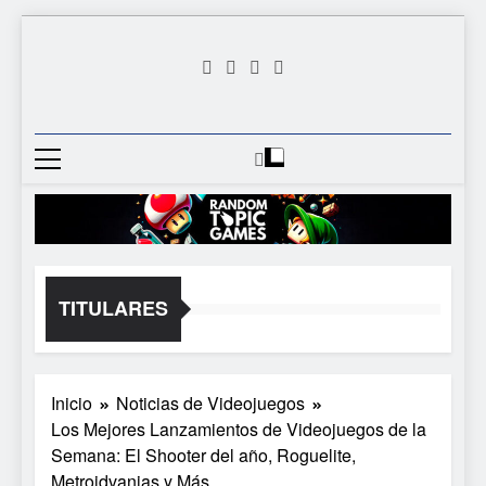
Saltar
al
contenido
Random
Descubre Tu Siguiente
Topic
Videojuego Favorito
Games
TITULARES
Inicio
Noticias de Videojuegos
Los Mejores Lanzamientos de Videojuegos de la
Semana: El Shooter del año, Roguelite,
Metroidvanias y Más