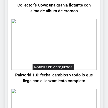
Collector’s Cove: una granja flotante con
6
alma de álbum de cromos
Onimusha: Way of the Sword
ya tiene fecha: Capcom
lanza demo gratuita y abre
NOTICIAS DE VIDEOJUEGOS
reservas
7
No Rest for the Wicked
confirma su versión 1.0 para
octubre en PS5 y PC
NOTICIAS DE VIDEOJUEGOS
NOTICIAS DE VIDEOJUEGOS
8
Palworld 1.0: fecha, cambios y todo lo que
Stuntman: Hollywood
llega con el lanzamiento completo
devuelve el espectáculo de
la conducción acrobática a
NOTICIAS DE VIDEOJUEGOS
PS5, Xbox Series X|S y PC