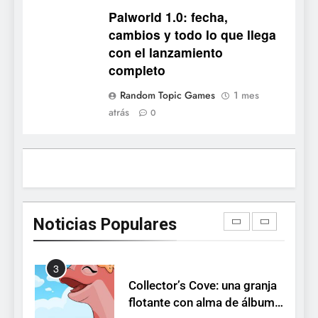
Stuntman: Hollywood
Palworld 1.0: fecha,
devuelve el espectáculo de
cambios y todo lo que llega
la conducción acrobática a
NOTICIAS DE VIDEOJUEGOS
con el lanzamiento
PS5, Xbox Series X|S y PC
completo
1
Random Topic Games
1 mes
Ragnarok Origin: Classic ya
atrás
0
está disponible, y es el único
RO F2P-friendly de la saga
NOTICIAS DE VIDEOJUEGOS
2
Humble Choice de julio
2026: Sea of Stars, TUNIC y
Noticias Populares
Neon White en el mismo
NOTICIAS DE VIDEOJUEGOS
pack
3
Collector’s Cove: una granja
flotante con alma de álbum